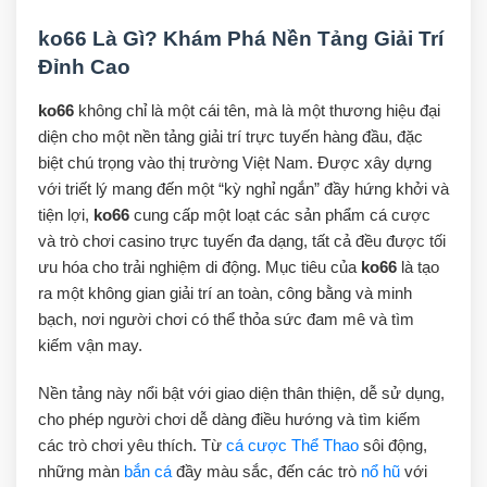
ko66 Là Gì? Khám Phá Nền Tảng Giải Trí
Đỉnh Cao
ko66
không chỉ là một cái tên, mà là một thương hiệu đại
diện cho một nền tảng giải trí trực tuyến hàng đầu, đặc
biệt chú trọng vào thị trường Việt Nam. Được xây dựng
với triết lý mang đến một “kỳ nghỉ ngắn” đầy hứng khởi và
tiện lợi,
ko66
cung cấp một loạt các sản phẩm cá cược
và trò chơi casino trực tuyến đa dạng, tất cả đều được tối
ưu hóa cho trải nghiệm di động. Mục tiêu của
ko66
là tạo
ra một không gian giải trí an toàn, công bằng và minh
bạch, nơi người chơi có thể thỏa sức đam mê và tìm
kiếm vận may.
Nền tảng này nổi bật với giao diện thân thiện, dễ sử dụng,
cho phép người chơi dễ dàng điều hướng và tìm kiếm
các trò chơi yêu thích. Từ
cá cược Thể Thao
sôi động,
những màn
bắn cá
đầy màu sắc, đến các trò
nổ hũ
với