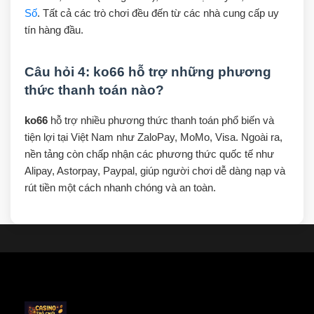
Số
. Tất cả các trò chơi đều đến từ các nhà cung cấp uy
tín hàng đầu.
Câu hỏi 4: ko66 hỗ trợ những phương
thức thanh toán nào?
ko66
hỗ trợ nhiều phương thức thanh toán phổ biến và
tiện lợi tại Việt Nam như ZaloPay, MoMo, Visa. Ngoài ra,
nền tảng còn chấp nhận các phương thức quốc tế như
Alipay, Astorpay, Paypal, giúp người chơi dễ dàng nạp và
rút tiền một cách nhanh chóng và an toàn.