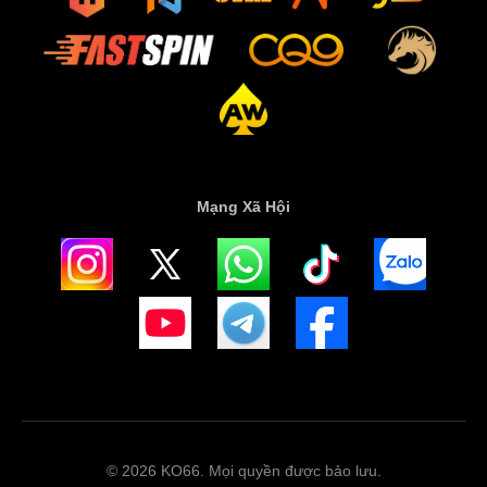
Mạng Xã Hội
©
2026
KO66. Mọi quyền được bảo lưu.