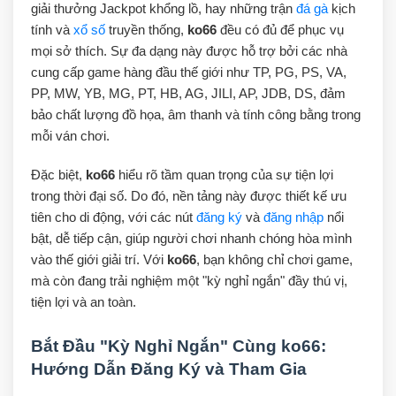
giải thưởng Jackpot khổng lồ, hay những trận
đá gà
kịch
tính và
xổ số
truyền thống,
ko66
đều có đủ để phục vụ
mọi sở thích. Sự đa dạng này được hỗ trợ bởi các nhà
cung cấp game hàng đầu thế giới như TP, PG, PS, VA,
PP, MW, YB, MG, PT, HB, AG, JILI, AP, JDB, DS, đảm
bảo chất lượng đồ họa, âm thanh và tính công bằng trong
mỗi ván chơi.
Đặc biệt,
ko66
hiểu rõ tầm quan trọng của sự tiện lợi
trong thời đại số. Do đó, nền tảng này được thiết kế ưu
tiên cho di động, với các nút
đăng ký
và
đăng nhập
nổi
bật, dễ tiếp cận, giúp người chơi nhanh chóng hòa mình
vào thế giới giải trí. Với
ko66
, bạn không chỉ chơi game,
mà còn đang trải nghiệm một "kỳ nghỉ ngắn" đầy thú vị,
tiện lợi và an toàn.
Bắt Đầu "Kỳ Nghỉ Ngắn" Cùng ko66:
Hướng Dẫn Đăng Ký và Tham Gia