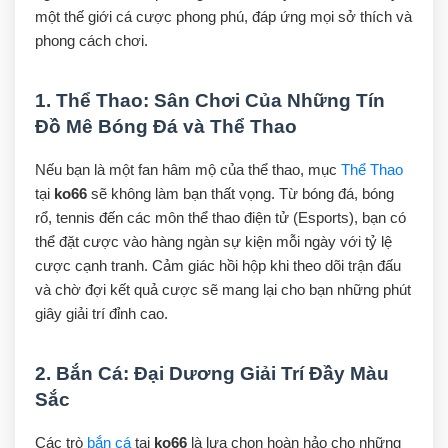
một thế giới cá cược phong phú, đáp ứng mọi sở thích và
phong cách chơi.
1. Thể Thao: Sân Chơi Của Những Tín
Đồ Mê Bóng Đá và Thể Thao
Nếu bạn là một fan hâm mộ của thể thao, mục
Thể Thao
tại
ko66
sẽ không làm bạn thất vọng. Từ bóng đá, bóng
rổ, tennis đến các môn thể thao điện tử (Esports), bạn có
thể đặt cược vào hàng ngàn sự kiện mỗi ngày với tỷ lệ
cược cạnh tranh. Cảm giác hồi hộp khi theo dõi trận đấu
và chờ đợi kết quả cược sẽ mang lại cho bạn những phút
giây giải trí đỉnh cao.
2. Bắn Cá: Đại Dương Giải Trí Đầy Màu
Sắc
Các trò
bắn cá
tại
ko66
là lựa chọn hoàn hảo cho những