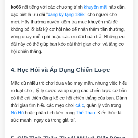
ko66
nổi tiếng với các chương trình
khuyến mãi
hấp dẫn,
đặc biệt là ưu đãi "
đăng ký tặng 188k
" cho người chơi
mới. Hãy thường xuyên kiểm tra mục khuyến mãi để
không bỏ lỡ bất kỳ cơ hội nào để nhận thêm tiền thưởng,
vòng quay miễn phí hoặc các ưu đãi hoàn trả. Những ưu
đãi này có thể giúp bạn kéo dài thời gian chơi và tăng cơ
hội chiến thắng.
4. Học Hỏi và Áp Dụng Chiến Lược
Mặc dù nhiều trò chơi dựa vào may mắn, nhưng việc hiểu
rõ luật chơi, tỷ lệ cược và áp dụng các chiến lược cơ bản
có thể cải thiện đáng kể cơ hội chiến thắng của bạn. Dành
thời gian tìm hiểu các mẹo chơi
cá c
, quản lý vốn trong
Nổ Hũ
hoặc phân tích kèo trong
Thể Thao
. Kiến thức là
sức mạnh, ngay cả trong giải trí.