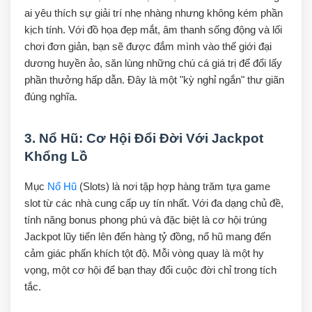
ai yêu thích sự giải trí nhẹ nhàng nhưng không kém phần
kịch tính. Với đồ họa đẹp mắt, âm thanh sống động và lối
chơi đơn giản, bạn sẽ được đắm mình vào thế giới đại
dương huyền ảo, săn lùng những chú cá giá trị để đổi lấy
phần thưởng hấp dẫn. Đây là một "kỳ nghỉ ngắn" thư giãn
đúng nghĩa.
3. Nổ Hũ: Cơ Hội Đổi Đời Với Jackpot
Khổng Lồ
Mục
Nổ Hũ
(Slots) là nơi tập hợp hàng trăm tựa game
slot từ các nhà cung cấp uy tín nhất. Với đa dạng chủ đề,
tính năng bonus phong phú và đặc biệt là cơ hội trúng
Jackpot lũy tiến lên đến hàng tỷ đồng, nổ hũ mang đến
cảm giác phấn khích tột độ. Mỗi vòng quay là một hy
vọng, một cơ hội để bạn thay đổi cuộc đời chỉ trong tích
tắc.