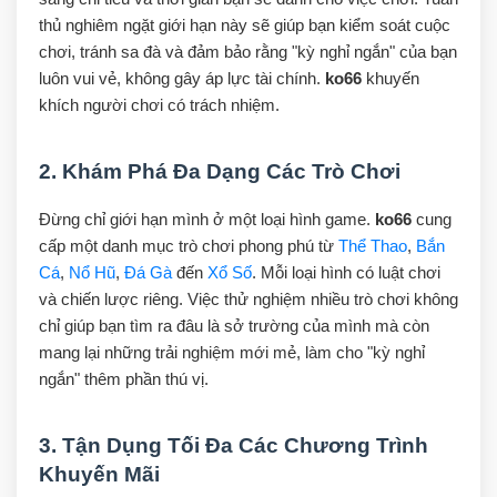
thủ nghiêm ngặt giới hạn này sẽ giúp bạn kiểm soát cuộc
chơi, tránh sa đà và đảm bảo rằng "kỳ nghỉ ngắn" của bạn
luôn vui vẻ, không gây áp lực tài chính.
ko66
khuyến
khích người chơi có trách nhiệm.
2. Khám Phá Đa Dạng Các Trò Chơi
Đừng chỉ giới hạn mình ở một loại hình game.
ko66
cung
cấp một danh mục trò chơi phong phú từ
Thể Thao
,
Bắn
Cá
,
Nổ Hũ
,
Đá Gà
đến
Xổ Số
. Mỗi loại hình có luật chơi
và chiến lược riêng. Việc thử nghiệm nhiều trò chơi không
chỉ giúp bạn tìm ra đâu là sở trường của mình mà còn
mang lại những trải nghiệm mới mẻ, làm cho "kỳ nghỉ
ngắn" thêm phần thú vị.
3. Tận Dụng Tối Đa Các Chương Trình
Khuyến Mãi