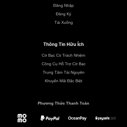
Đăng Nhập
Đăng Ký
Tải Xuống
Thông Tin Hữu Ích
Cờ Bạc Có Trách Nhiệm
Công Cụ Hỗ Trợ Cờ Bạc
Trung Tâm Tài Nguyên
Khuyến Mãi Đặc Biệt
Phương Thức Thanh Toán