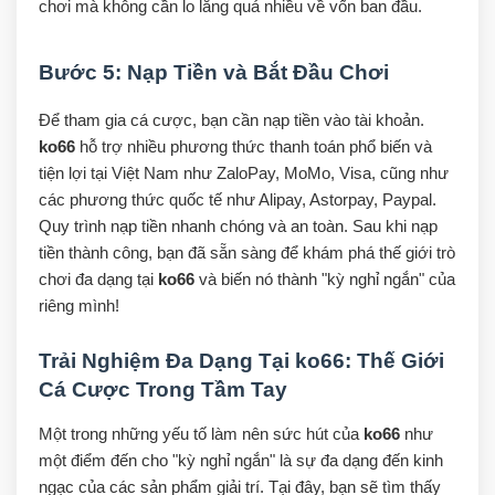
chơi mà không cần lo lắng quá nhiều về vốn ban đầu.
Bước 5: Nạp Tiền và Bắt Đầu Chơi
Để tham gia cá cược, bạn cần nạp tiền vào tài khoản.
ko66
hỗ trợ nhiều phương thức thanh toán phổ biến và
tiện lợi tại Việt Nam như ZaloPay, MoMo, Visa, cũng như
các phương thức quốc tế như Alipay, Astorpay, Paypal.
Quy trình nạp tiền nhanh chóng và an toàn. Sau khi nạp
tiền thành công, bạn đã sẵn sàng để khám phá thế giới trò
chơi đa dạng tại
ko66
và biến nó thành "kỳ nghỉ ngắn" của
riêng mình!
Trải Nghiệm Đa Dạng Tại ko66: Thế Giới
Cá Cược Trong Tầm Tay
Một trong những yếu tố làm nên sức hút của
ko66
như
một điểm đến cho "kỳ nghỉ ngắn" là sự đa dạng đến kinh
ngạc của các sản phẩm giải trí. Tại đây, bạn sẽ tìm thấy