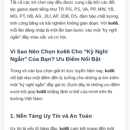
Tất cả các trò chơi này đều được cung cấp bởi các đối
tác game danh tiếng như TP, PG, PS, VA, PP, MW, YB,
MG, PT, HB, AG, JILI, AP, JDB, DS, đảm bảo chất lượng,
tính công bằng và trải nghiệm không gián đoạn. Với
ko66
,
mỗi lần đăng nhập là một lần bạn bước vào một "kỳ nghỉ
ngắn" đầy màu sắc và cơ hội.
Vì Sao Nên Chọn ko66 Cho "Kỳ Nghỉ
Ngắn" Của Bạn? Ưu Điểm Nổi Bật
Trong vô vàn lựa chọn giải trí trực tuyến hiện nay,
ko66
nổi bật như một điểm đến lý tưởng cho những ai tìm kiếm
một "kỳ nghỉ ngắn" đầy giá trị. Dưới đây là những ưu điểm
vượt trội giúp
ko66
khẳng định vị thế của mình trên thị
trường Việt Nam:
1. Nền Tảng Uy Tín và An Toàn
Uy tín là yếu tố hàng đầu.
ko66
cam kết mang đến một