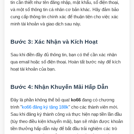
tin cần thiết như tên đăng nhập, mật khẩu, số điện thoại,
và một số thông tin cá nhân cơ bản khác. Hãy đảm bảo
cung cấp thông tin chính xác để thuận tiện cho việc xác
minh tài khoản và giao dịch sau này.
Bước 3: Xác Nhận và Kích Hoạt
Sau khi điền đầy đủ thông tin, bạn có thể cần xác nhận
qua email hoặc số điện thoại. Hoàn tất bước này để kích
hoạt tài khoản của bạn.
Bước 4: Nhận Khuyến Mãi Hấp Dẫn
Đây là phần không thể bỏ qua!
ko66
đang có chương
trình "
ko66 đăng ký tặng 188k
" cho các thành viên mới.
Sau khi đăng ký thành công và thực hiện nạp tiền lần đầu
(tùy theo điều kiện khuyến mãi), bạn sẽ nhận được khoản
tiền thưởng hấp dẫn này để bắt đầu trải nghiệm các trò