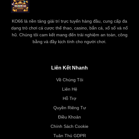
KO66 là nền tảng giải trí trực tuyến hàng đầu, cung cấp đa
dạng trò chơi cá cược thể thao, casino, bắn cá, xổ số và nổ
hũ. Chúng tôi cam kết mang đến trải nghiệm an toàn, công
bằng và đầy kịch tính cho người chơi.
Liên Kết Nhanh
Về Chúng Tôi
Liên Hệ
Hỗ Trợ
Quyền Riêng Tư
Điều Khoản
Chính Sách Cookie
Tuân Thủ GDPR