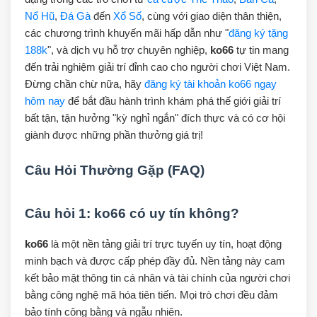
Nổ Hũ
,
Đá Gà
đến
Xổ Số
, cùng với giao diện thân thiện,
các chương trình khuyến mãi hấp dẫn như "
đăng ký tặng
188k
", và dịch vụ hỗ trợ chuyên nghiệp,
ko66
tự tin mang
đến trải nghiệm giải trí đỉnh cao cho người chơi Việt Nam.
Đừng chần chừ nữa, hãy
đăng ký tài khoản ko66 ngay
hôm nay
để bắt đầu hành trình khám phá thế giới giải trí
bất tận, tận hưởng "kỳ nghỉ ngắn" đích thực và có cơ hội
giành được những phần thưởng giá trị!
Câu Hỏi Thường Gặp (FAQ)
Câu hỏi 1: ko66 có uy tín không?
ko66
là một nền tảng giải trí trực tuyến uy tín, hoạt động
minh bạch và được cấp phép đầy đủ. Nền tảng này cam
kết bảo mật thông tin cá nhân và tài chính của người chơi
bằng công nghệ mã hóa tiên tiến. Mọi trò chơi đều đảm
bảo tính công bằng và ngẫu nhiên.