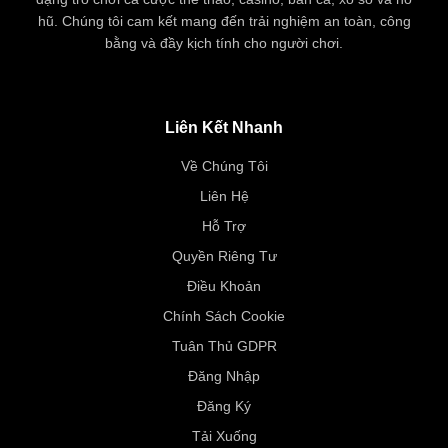
hũ. Chúng tôi cam kết mang đến trải nghiệm an toàn, công
bằng và đầy kịch tính cho người chơi.
Liên Kết Nhanh
Về Chúng Tôi
Liên Hệ
Hỗ Trợ
Quyền Riêng Tư
Điều Khoản
Chính Sách Cookie
Tuân Thủ GDPR
Đăng Nhập
Đăng Ký
Tải Xuống