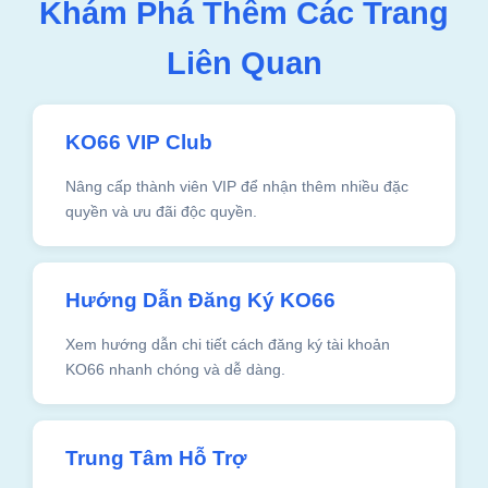
Khám Phá Thêm Các Trang
Liên Quan
KO66 VIP Club
Nâng cấp thành viên VIP để nhận thêm nhiều đặc
quyền và ưu đãi độc quyền.
Hướng Dẫn Đăng Ký KO66
Xem hướng dẫn chi tiết cách đăng ký tài khoản
KO66 nhanh chóng và dễ dàng.
Trung Tâm Hỗ Trợ