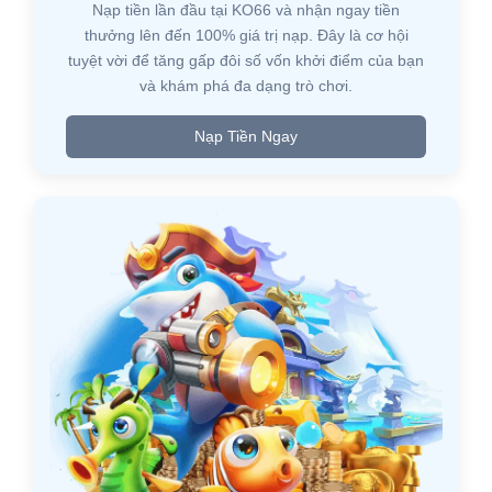
Nạp tiền lần đầu tại KO66 và nhận ngay tiền
thưởng lên đến 100% giá trị nạp. Đây là cơ hội
tuyệt vời để tăng gấp đôi số vốn khởi điểm của bạn
và khám phá đa dạng trò chơi.
Nạp Tiền Ngay