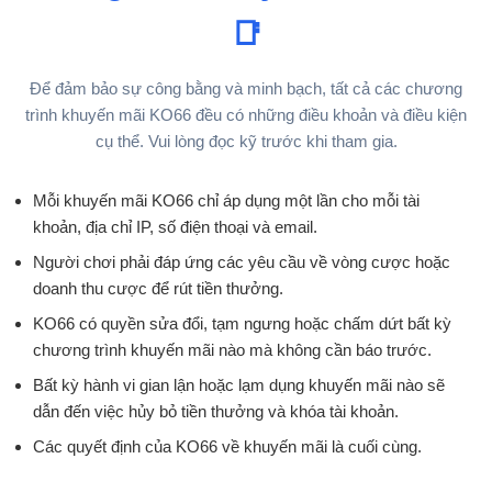
📑
Để đảm bảo sự công bằng và minh bạch, tất cả các chương
trình khuyến mãi KO66 đều có những điều khoản và điều kiện
cụ thể. Vui lòng đọc kỹ trước khi tham gia.
Mỗi khuyến mãi KO66 chỉ áp dụng một lần cho mỗi tài
khoản, địa chỉ IP, số điện thoại và email.
Người chơi phải đáp ứng các yêu cầu về vòng cược hoặc
doanh thu cược để rút tiền thưởng.
KO66 có quyền sửa đổi, tạm ngưng hoặc chấm dứt bất kỳ
chương trình khuyến mãi nào mà không cần báo trước.
Bất kỳ hành vi gian lận hoặc lạm dụng khuyến mãi nào sẽ
dẫn đến việc hủy bỏ tiền thưởng và khóa tài khoản.
Các quyết định của KO66 về khuyến mãi là cuối cùng.