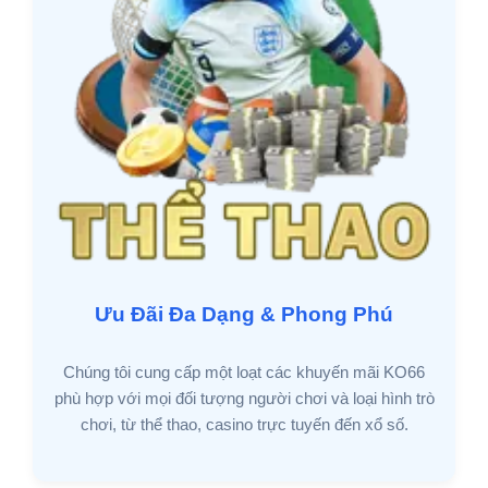
Ưu Đãi Đa Dạng & Phong Phú
Chúng tôi cung cấp một loạt các khuyến mãi KO66
phù hợp với mọi đối tượng người chơi và loại hình trò
chơi, từ thể thao, casino trực tuyến đến xổ số.