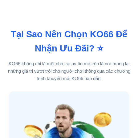
Tại Sao Nên Chọn KO66 Để
Nhận Ưu Đãi? ⭐
KO66 không chỉ là một nhà cái uy tín mà còn là nơi mang lại
những giá trị vượt trội cho người chơi thông qua các chương
trình khuyến mãi KO66 hấp dẫn.