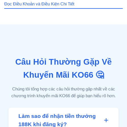
Đọc Điều Khoản và Điều Kiện Chi Tiết
Câu Hỏi Thường Gặp Về
Khuyến Mãi KO66 🤔
Chúng tôi tổng hợp các câu hỏi thường gặp nhất về các
chương trình khuyến mãi KO66 để giúp bạn hiểu rõ hơn.
Làm sao để nhận tiền thưởng
+
188K khi đăng ký?