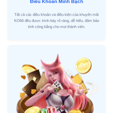
Điều Khoản Minh Bạch
Tất cả các điều khoản và điều kiện của khuyến mãi
KO66 đều được trình bày rõ ràng, dễ hiểu, đảm bảo
tính công bằng cho mọi thành viên.