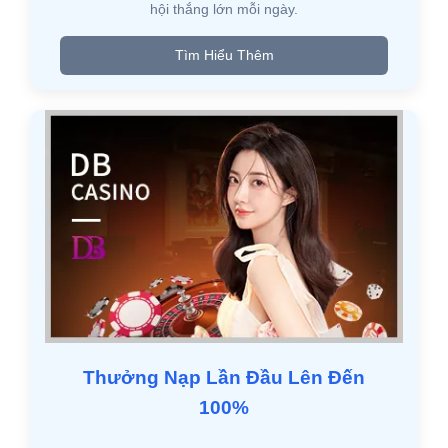
hội thắng lớn mỗi ngày.
Tìm Hiểu Thêm
Thưởng Nạp Lần Đầu Lên Đến
100%