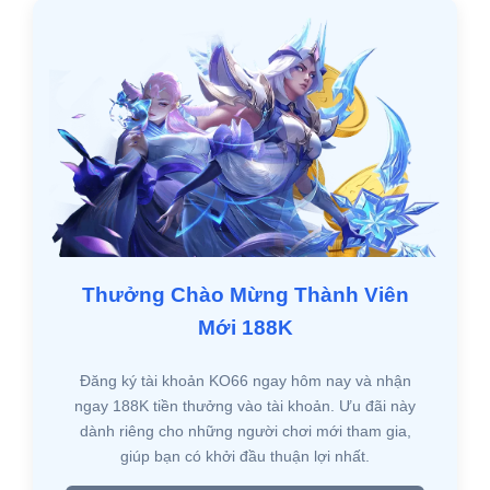
Thưởng Chào Mừng Thành Viên
Mới 188K
Đăng ký tài khoản KO66 ngay hôm nay và nhận
ngay 188K tiền thưởng vào tài khoản. Ưu đãi này
dành riêng cho những người chơi mới tham gia,
giúp bạn có khởi đầu thuận lợi nhất.