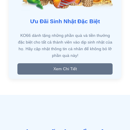
Ưu Đãi Sinh Nhật Đặc Biệt
KO66 dành tặng những phần quà và tiền thưởng
đặc biệt cho tất cả thành viên vào dịp sinh nhật của
họ. Hãy cập nhật thông tin cá nhân để không bỏ lỡ
phần quà này!
Xem Chi Tiết