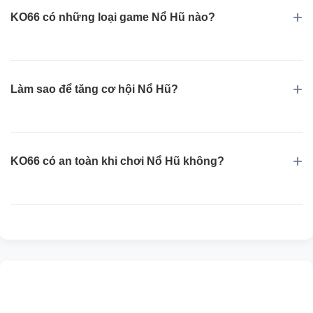
+
KO66 có những loại game Nổ Hũ nào?
+
Làm sao để tăng cơ hội Nổ Hũ?
+
KO66 có an toàn khi chơi Nổ Hũ không?