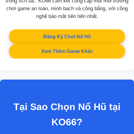
trong tích tắc. KO66 cam kết cung cấp một môi trường
chơi game an toàn, minh bạch và công bằng, với công
nghệ bảo mật tiên tiến nhất.
Đăng Ký Chơi Nổ Hũ
Xem Thêm Game Khác
Tại Sao Chọn Nổ Hũ tại
KO66?