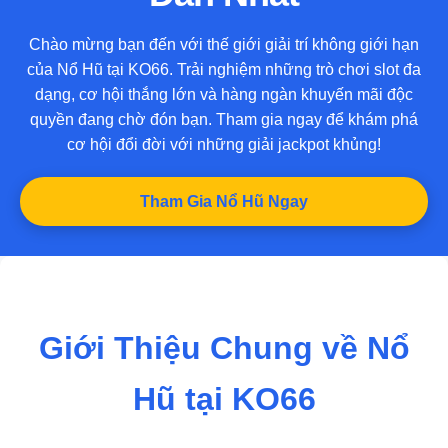
Chào mừng bạn đến với thế giới giải trí không giới hạn
của Nổ Hũ tại KO66. Trải nghiệm những trò chơi slot đa
dạng, cơ hội thắng lớn và hàng ngàn khuyến mãi độc
quyền đang chờ đón bạn. Tham gia ngay để khám phá
cơ hội đổi đời với những giải jackpot khủng!
Tham Gia Nổ Hũ Ngay
Giới Thiệu Chung về Nổ
Hũ tại KO66