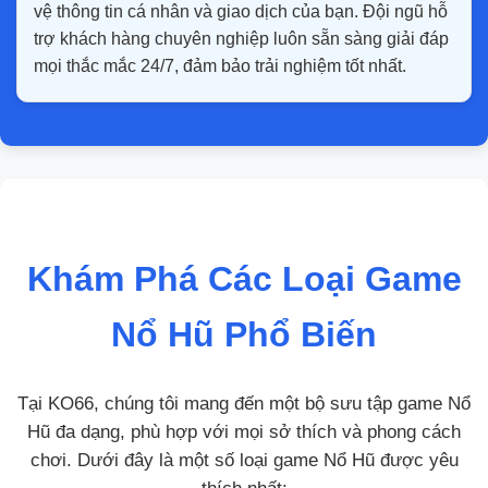
vệ thông tin cá nhân và giao dịch của bạn. Đội ngũ hỗ
trợ khách hàng chuyên nghiệp luôn sẵn sàng giải đáp
mọi thắc mắc 24/7, đảm bảo trải nghiệm tốt nhất.
Khám Phá Các Loại Game
Nổ Hũ Phổ Biến
Tại KO66, chúng tôi mang đến một bộ sưu tập game Nổ
Hũ đa dạng, phù hợp với mọi sở thích và phong cách
chơi. Dưới đây là một số loại game Nổ Hũ được yêu