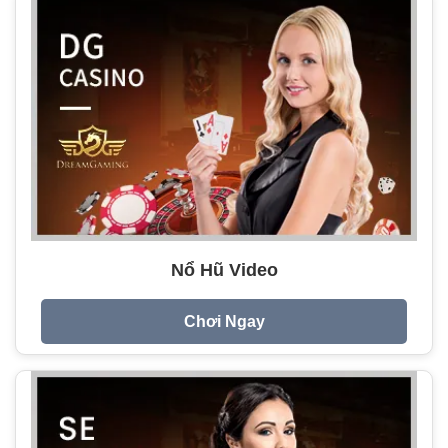
Nổ Hũ Video
Chơi Ngay