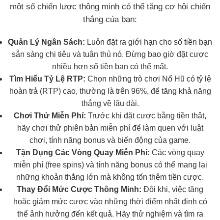
một số chiến lược thông minh có thể tăng cơ hội chiến
thắng của bạn:
Quản Lý Ngân Sách:
Luôn đặt ra giới hạn cho số tiền bạn
sẵn sàng chi tiêu và tuân thủ nó. Đừng bao giờ đặt cược
nhiều hơn số tiền bạn có thể mất.
Tìm Hiểu Tỷ Lệ RTP:
Chọn những trò chơi Nổ Hũ có tỷ lệ
hoàn trả (RTP) cao, thường là trên 96%, để tăng khả năng
thắng về lâu dài.
Chơi Thử Miễn Phí:
Trước khi đặt cược bằng tiền thật,
hãy chơi thử phiên bản miễn phí để làm quen với luật
chơi, tính năng bonus và biến động của game.
Tận Dụng Các Vòng Quay Miễn Phí:
Các vòng quay
miễn phí (free spins) và tính năng bonus có thể mang lại
những khoản thắng lớn mà không tốn thêm tiền cược.
Thay Đổi Mức Cược Thông Minh:
Đôi khi, việc tăng
hoặc giảm mức cược vào những thời điểm nhất định có
thể ảnh hưởng đến kết quả. Hãy thử nghiệm và tìm ra