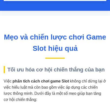
Mẹo và chiến lược chơi Game
Slot hiệu quả
Tối ưu hóa cơ hội chiến thắng của bạn
Việc
phân tích cách chơi game Slot
không chỉ dừng lại ở
việc hiểu luật mà còn bao gồm việc áp dụng các chiến
lược thông minh. Dưới đây là một số mẹo giúp bạn tăng
cơ hội chiến thắng: