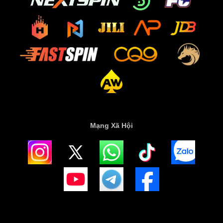
Mạng Xã Hội