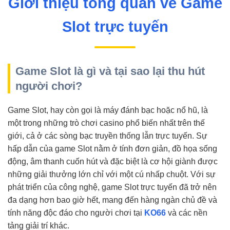
Giới thiệu tổng quan về Game
Slot trực tuyến
Game Slot là gì và tại sao lại thu hút
người chơi?
Game Slot, hay còn gọi là máy đánh bạc hoặc nổ hũ, là
một trong những trò chơi casino phổ biến nhất trên thế
giới, cả ở các sòng bạc truyền thống lẫn trực tuyến. Sự
hấp dẫn của game Slot nằm ở tính đơn giản, đồ họa sống
động, âm thanh cuốn hút và đặc biệt là cơ hội giành được
những giải thưởng lớn chỉ với một cú nhấp chuột. Với sự
phát triển của công nghệ, game Slot trực tuyến đã trở nên
đa dạng hơn bao giờ hết, mang đến hàng ngàn chủ đề và
tính năng độc đáo cho người chơi tại
KO66
và các nền
tảng giải trí khác.