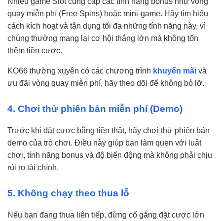
Nhiều game Slot cung cấp các tính năng bonus như vòng
quay miễn phí (Free Spins) hoặc mini-game. Hãy tìm hiểu
cách kích hoạt và tận dụng tối đa những tính năng này, vì
chúng thường mang lại cơ hội thắng lớn mà không tốn
thêm tiền cược.
KO66 thường xuyên có các chương trình
khuyến mãi
và
ưu đãi vòng quay miễn phí, hãy theo dõi để không bỏ lỡ.
4. Chơi thử phiên bản miễn phí (Demo)
Trước khi đặt cược bằng tiền thật, hãy chơi thử phiên bản
demo của trò chơi. Điều này giúp bạn làm quen với luật
chơi, tính năng bonus và độ biến động mà không phải chịu
rủi ro tài chính.
5. Không chạy theo thua lỗ
Nếu bạn đang thua liên tiếp, đừng cố gắng đặt cược lớn