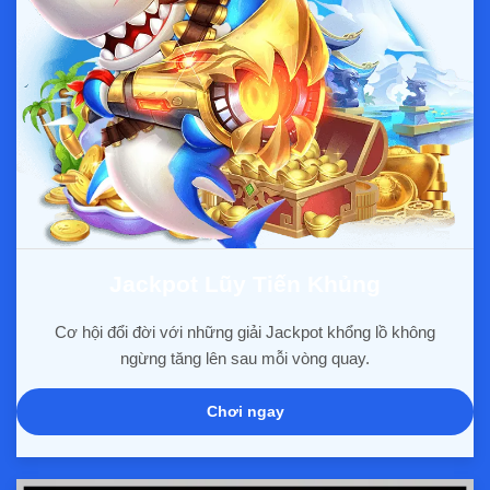
Jackpot Lũy Tiến Khủng
Cơ hội đổi đời với những giải Jackpot khổng lồ không
ngừng tăng lên sau mỗi vòng quay.
Chơi ngay