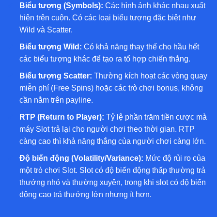
Biểu tượng (Symbols):
Các hình ảnh khác nhau xuất
hiện trên cuộn. Có các loại biểu tượng đặc biệt như
Wild và Scatter.
Biểu tượng Wild:
Có khả năng thay thế cho hầu hết
các biểu tượng khác để tạo ra tổ hợp chiến thắng.
Biểu tượng Scatter:
Thường kích hoạt các vòng quay
miễn phí (Free Spins) hoặc các trò chơi bonus, không
cần nằm trên payline.
RTP (Return to Player):
Tỷ lệ phần trăm tiền cược mà
máy Slot trả lại cho người chơi theo thời gian. RTP
càng cao thì khả năng thắng của người chơi càng lớn.
Độ biến động (Volatility/Variance):
Mức độ rủi ro của
một trò chơi Slot. Slot có độ biến động thấp thường trả
thưởng nhỏ và thường xuyên, trong khi slot có độ biến
động cao trả thưởng lớn nhưng ít hơn.