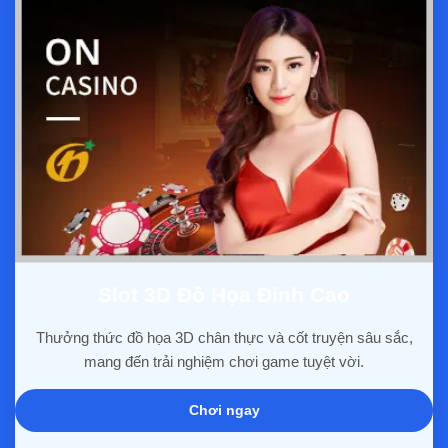
Slot 3D Đồ Họa Đỉnh Cao
Thưởng thức đồ họa 3D chân thực và cốt truyện sâu sắc,
mang đến trải nghiệm chơi game tuyệt vời.
Chơi ngay