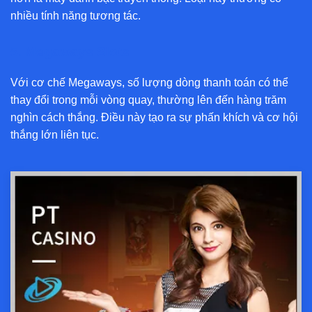
nhiều tính năng tương tác.
5. Megaways Slots
Với cơ chế Megaways, số lượng dòng thanh toán có thể
thay đổi trong mỗi vòng quay, thường lên đến hàng trăm
nghìn cách thắng. Điều này tạo ra sự phấn khích và cơ hội
thắng lớn liên tục.