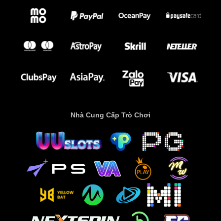
Nhà Cung Cấp Trò Chơi