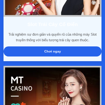
Slot Trái Cây Cổ Điển
Trải nghiệm sự đơn giản và quyến rũ của những máy Slot
truyền thống với biểu tượng trái cây quen thuộc.
Chơi ngay