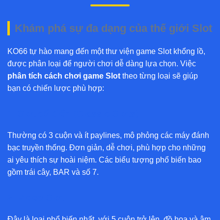
Khám phá sự đa dạng của thế giới Slot
KO66 tự hào mang đến một thư viện game Slot khổng lồ,
được phân loại để người chơi dễ dàng lựa chọn. Việc
phân tích cách chơi game Slot
theo từng loại sẽ giúp
bạn có chiến lược phù hợp:
1. Slot cổ điển (Classic Slots)
Thường có 3 cuộn và ít paylines, mô phỏng các máy đánh
bạc truyền thống. Đơn giản, dễ chơi, phù hợp cho những
ai yêu thích sự hoài niệm. Các biểu tượng phổ biến bao
gồm trái cây, BAR và số 7.
2. Video Slot
Đây là loại phổ biến nhất, với 5 cuộn trở lên, đồ họa và âm