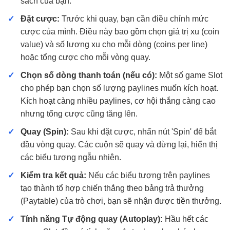
sách của bạn.
Đặt cược:
Trước khi quay, bạn cần điều chỉnh mức
cược của mình. Điều này bao gồm chọn giá trị xu (coin
value) và số lượng xu cho mỗi dòng (coins per line)
hoặc tổng cược cho mỗi vòng quay.
Chọn số dòng thanh toán (nếu có):
Một số game Slot
cho phép bạn chọn số lượng paylines muốn kích hoạt.
Kích hoạt càng nhiều paylines, cơ hội thắng càng cao
nhưng tổng cược cũng tăng lên.
Quay (Spin):
Sau khi đặt cược, nhấn nút 'Spin' để bắt
đầu vòng quay. Các cuộn sẽ quay và dừng lại, hiển thị
các biểu tượng ngẫu nhiên.
Kiểm tra kết quả:
Nếu các biểu tượng trên paylines
tạo thành tổ hợp chiến thắng theo bảng trả thưởng
(Paytable) của trò chơi, bạn sẽ nhận được tiền thưởng.
Tính năng Tự động quay (Autoplay):
Hầu hết các