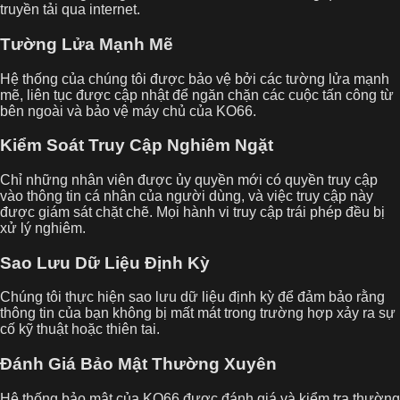
truyền tải qua internet.
Tường Lửa Mạnh Mẽ
Hệ thống của chúng tôi được bảo vệ bởi các tường lửa mạnh
mẽ, liên tục được cập nhật để ngăn chặn các cuộc tấn công từ
bên ngoài và bảo vệ máy chủ của KO66.
Kiểm Soát Truy Cập Nghiêm Ngặt
Chỉ những nhân viên được ủy quyền mới có quyền truy cập
vào thông tin cá nhân của người dùng, và việc truy cập này
được giám sát chặt chẽ. Mọi hành vi truy cập trái phép đều bị
xử lý nghiêm.
Sao Lưu Dữ Liệu Định Kỳ
Chúng tôi thực hiện sao lưu dữ liệu định kỳ để đảm bảo rằng
thông tin của bạn không bị mất mát trong trường hợp xảy ra sự
cố kỹ thuật hoặc thiên tai.
Đánh Giá Bảo Mật Thường Xuyên
Hệ thống bảo mật của KO66 được đánh giá và kiểm tra thường