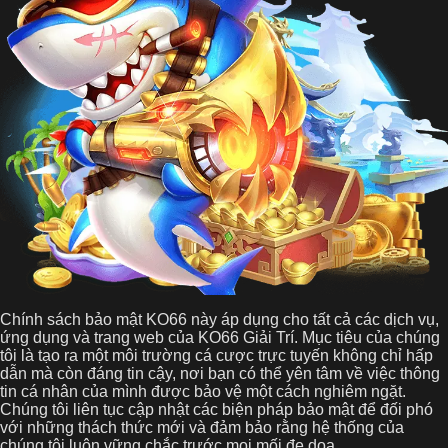
Chính sách bảo mật KO66 này áp dụng cho tất cả các dịch vụ,
ứng dụng và trang web của KO66 Giải Trí. Mục tiêu của chúng
tôi là tạo ra một môi trường cá cược trực tuyến không chỉ hấp
dẫn mà còn đáng tin cậy, nơi bạn có thể yên tâm về việc thông
tin cá nhân của mình được bảo vệ một cách nghiêm ngặt.
Chúng tôi liên tục cập nhật các biện pháp bảo mật để đối phó
với những thách thức mới và đảm bảo rằng hệ thống của
chúng tôi luôn vững chắc trước mọi mối đe dọa.