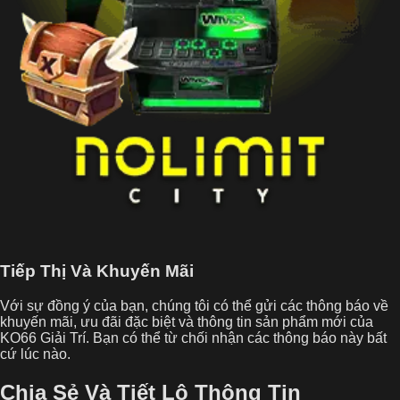
Tiếp Thị Và Khuyến Mãi
Với sự đồng ý của bạn, chúng tôi có thể gửi các thông báo về
khuyến mãi, ưu đãi đặc biệt và thông tin sản phẩm mới của
KO66 Giải Trí. Bạn có thể từ chối nhận các thông báo này bất
cứ lúc nào.
Chia Sẻ Và Tiết Lộ Thông Tin