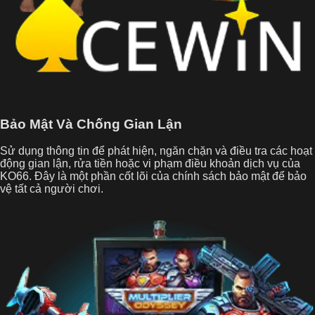
Bảo Mật Và Chống Gian Lận
Sử dụng thông tin để phát hiện, ngăn chặn và điều tra các hoạt
động gian lận, rửa tiền hoặc vi phạm điều khoản dịch vụ của
KO66. Đây là một phần cốt lõi của chính sách bảo mật để bảo
vệ tất cả người chơi.