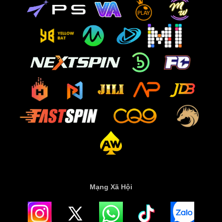
Mạng Xã Hội