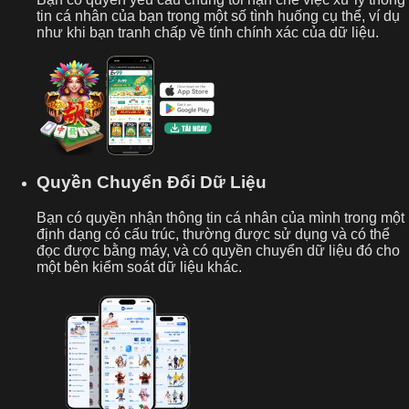
tin cá nhân của bạn trong một số tình huống cụ thể, ví dụ
như khi bạn tranh chấp về tính chính xác của dữ liệu.
Quyền Chuyển Đổi Dữ Liệu
Bạn có quyền nhận thông tin cá nhân của mình trong một
định dạng có cấu trúc, thường được sử dụng và có thể
đọc được bằng máy, và có quyền chuyển dữ liệu đó cho
một bên kiểm soát dữ liệu khác.