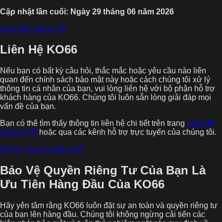
Cập nhật lần cuối: Ngày 29 tháng 06 năm 2026
Liên Hệ Chúng Tôi
Liên Hệ KO66
Nếu bạn có bất kỳ câu hỏi, thắc mắc hoặc yêu cầu nào liên
quan đến chính sách bảo mật này hoặc cách chúng tôi xử lý
thông tin cá nhân của bạn, vui lòng liên hệ với bộ phận hỗ trợ
khách hàng của KO66. Chúng tôi luôn sẵn lòng giải đáp mọi
vấn đề của bạn.
Bạn có thể tìm thấy thông tin liên hệ chi tiết trên trang
Liên Hệ
Chúng Tôi
hoặc qua các kênh hỗ trợ trực tuyến của chúng tôi.
Hỗ Trợ Trực Tuyến 24/7
Bảo Vệ Quyền Riêng Tư Của Bạn Là
Ưu Tiên Hàng Đầu Của KO66
Hãy yên tâm rằng KO66 luôn đặt sự an toàn và quyền riêng tư
của bạn lên hàng đầu. Chúng tôi không ngừng cải tiến các