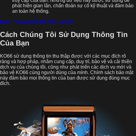
truy cập của bạn. Những dữ liệu này được sử dụng để
phát hiện gian lận, chẩn đoán sự cố kỹ thuật và đảm bảo
an toàn hệ thống.
Đăng Nhập KO66 Để Trải Nghiệm
Cách Chúng Tôi Sử Dụng Thông Tin
Của Bạn
KO66 sử dụng thông tin thu thập được với các mục đích rõ
ràng và hợp pháp, nhằm cung cấp, duy trì, bảo vệ và cải thiện
dịch vụ của chúng tôi, cũng như phát triển các dịch vụ mới và
bảo vệ KO66 cùng người dùng của mình. Chính sách bảo mật
này đảm bảo mọi thông tin của bạn được sử dụng đúng mục
đích.