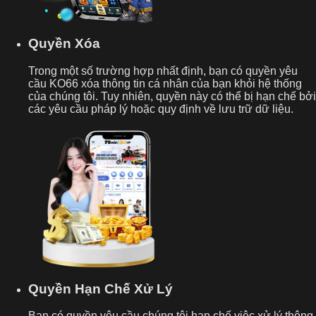
Quyền Xóa
Trong một số trường hợp nhất định, bạn có quyền yêu
cầu KO66 xóa thông tin cá nhân của bạn khỏi hệ thống
của chúng tôi. Tuy nhiên, quyền này có thể bị hạn chế bởi
các yêu cầu pháp lý hoặc quy định về lưu trữ dữ liệu.
Quyền Hạn Chế Xử Lý
Bạn có quyền yêu cầu chúng tôi hạn chế việc xử lý thông