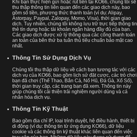
Khi bạn thực hiện gửi hoặc rút tiền tại KO66, chúng tôi sẽ
thu thập thông tin liên quan đến các giao dịch này, bao
gồm số tiền, phương thức thanh toán (ví dụ: Alipay,
Astorpay, Paypal, Zalopay, Momo, Visa), thời gian giao
dịch. Tuy nhiên, chúng tôi không lưu trữ trực tiếp thông tin
thẻ tín dụng hoặc tài khoản ngân hàng đầy đủ của bạn.
Các giao dịch được xử lý thông qua các cổng thanh toán
an toàn của bên thứ ba tuân thủ tiêu chuẩn bảo mật cao
nhất.
Thông Tin Sử Dụng Dịch Vụ
Chúng tôi thu thập dữ liệu về cách bạn tương tác với các
dịch vụ của KO66, bao gồm lịch sử đặt cược, các trò chơi
bạn đã chơi (Thể Thao, Bắn Cá, Nổ Hũ, Đá Gà, Xổ Số),
thời gian truy cập, các trang bạn đã xem. Thông tin này
giúp chúng tôi cải thiện trải nghiệm người dùng và cá
nhân hóa dịch vụ.
Thông Tin Kỹ Thuật
Bao gồm địa chỉ IP, loại trình duyệt, hệ điều hành, thiết bị
di động (ví dụ: thông tin từ ứng dụng KO66), dữ liệu
cookie và các thông tin kỹ thuật khác liên quan đến việc