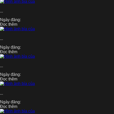
...
Ngày đăng:
Đọc thêm
...
Ngày đăng:
Đọc thêm
...
Ngày đăng:
Đọc thêm
...
Ngày đăng:
Đọc thêm