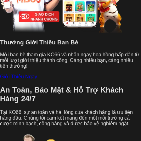
Thưởng Giới Thiệu Bạn Bè
Mời bạn bè tham gia KO66 và nhận ngay hoa hồng hấp dẫn từ
mỗi lượt giới thiệu thành công. Càng nhiều bạn, càng nhiều
tiền thưởng!
Giới Thiệu Ngay
An Toàn, Bảo Mật & Hỗ Trợ Khách
Hàng 24/7
Tại KO66, sự an toàn và hài lòng của khách hàng là ưu tiên
hàng đầu. Chúng tôi cam kết mang đến một môi trường cá
cược minh bạch, công bằng và được bảo vệ nghiêm ngặt.