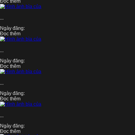
Đọc thêm
...
Ngày đăng:
Đọc thêm
...
Ngày đăng:
Đọc thêm
...
Ngày đăng:
Đọc thêm
...
Ngày đăng:
Đọc thêm