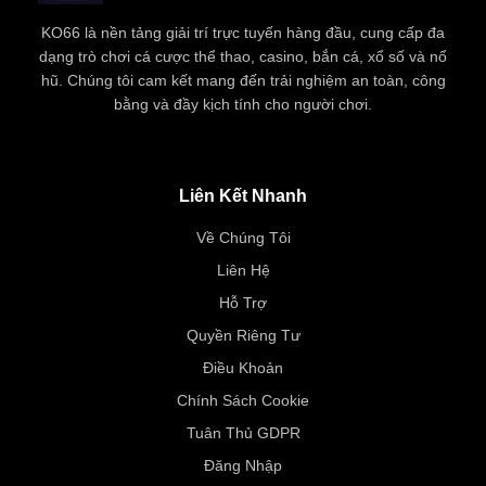
KO66 là nền tảng giải trí trực tuyến hàng đầu, cung cấp đa
dạng trò chơi cá cược thể thao, casino, bắn cá, xổ số và nổ
hũ. Chúng tôi cam kết mang đến trải nghiệm an toàn, công
bằng và đầy kịch tính cho người chơi.
Liên Kết Nhanh
Về Chúng Tôi
Liên Hệ
Hỗ Trợ
Quyền Riêng Tư
Điều Khoản
Chính Sách Cookie
Tuân Thủ GDPR
Đăng Nhập