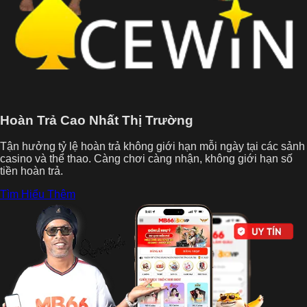
Hoàn Trả Cao Nhất Thị Trường
Tận hưởng tỷ lệ hoàn trả không giới hạn mỗi ngày tại các sảnh
casino và thể thao. Càng chơi càng nhận, không giới hạn số
tiền hoàn trả.
Tìm Hiểu Thêm