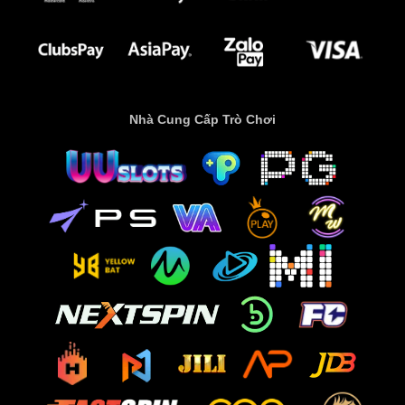
Nhà Cung Cấp Trò Chơi