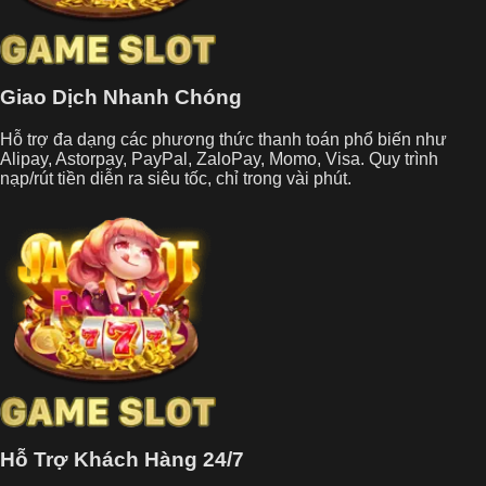
Giao Dịch Nhanh Chóng
Hỗ trợ đa dạng các phương thức thanh toán phổ biến như
Alipay, Astorpay, PayPal, ZaloPay, Momo, Visa. Quy trình
nạp/rút tiền diễn ra siêu tốc, chỉ trong vài phút.
Hỗ Trợ Khách Hàng 24/7