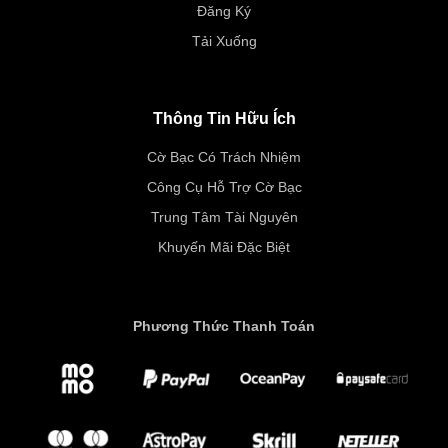
Đăng Ký
Tải Xuống
Thông Tin Hữu Ích
Cờ Bạc Có Trách Nhiệm
Công Cụ Hỗ Trợ Cờ Bạc
Trung Tâm Tài Nguyên
Khuyến Mãi Đặc Biệt
Phương Thức Thanh Toán