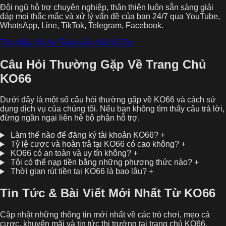
Đội ngũ hỗ trợ chuyên nghiệp, thân thiện luôn sẵn sàng giải
đáp mọi thắc mắc và xử lý vấn đề của bạn 24/7 qua YouTube,
WhatsApp, Line, TikTok, Telegram, Facebook.
Tìm Hiểu Về An Toàn
Liên Hệ Hỗ Trợ
Câu Hỏi Thường Gặp Về Trang Chủ
KO66
Dưới đây là một số câu hỏi thường gặp về KO66 và cách sử
dụng dịch vụ của chúng tôi. Nếu bạn không tìm thấy câu trả lời,
đừng ngần ngại liên hệ bộ phận hỗ trợ.
Làm thế nào để đăng ký tài khoản KO66?
+
Tỷ lệ cược và hoàn trả tại KO66 có cao không?
+
KO66 có an toàn và uy tín không?
+
Tôi có thể nạp tiền bằng những phương thức nào?
+
Thời gian rút tiền tại KO66 là bao lâu?
+
Tin Tức & Bài Viết Mới Nhất Từ KO66
Cập nhật những thông tin mới nhất về các trò chơi, mẹo cá
cược, khuyến mãi và tin tức thị trường tại trang chủ KO66.