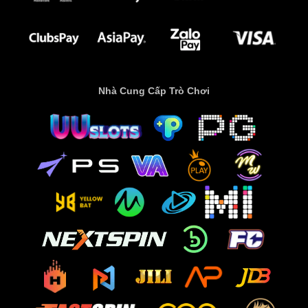
Nhà Cung Cấp Trò Chơi