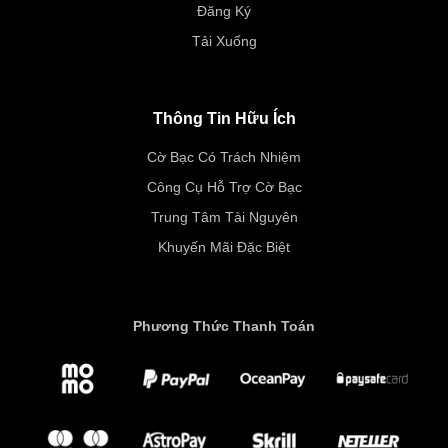
Đăng Ký
Tải Xuống
Thông Tin Hữu Ích
Cờ Bạc Có Trách Nhiệm
Công Cụ Hỗ Trợ Cờ Bạc
Trung Tâm Tài Nguyên
Khuyến Mãi Đặc Biệt
Phương Thức Thanh Toán