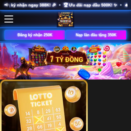
📢
388K! 🎉
🏆 Ưu đãi nạp đầu 500K! ✨
🔥 Ưu đãi giới hạn 288K
•
•
Đăng ký nhận 250K
Nạp lần đầu tặng 350K