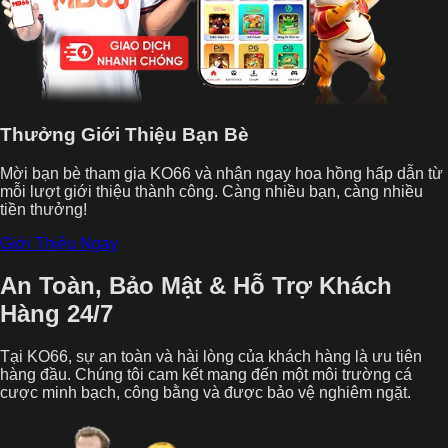
Thưởng Giới Thiệu Bạn Bè
Mời bạn bè tham gia KO66 và nhận ngay hoa hồng hấp dẫn từ
mỗi lượt giới thiệu thành công. Càng nhiều bạn, càng nhiều
tiền thưởng!
Giới Thiệu Ngay
An Toàn, Bảo Mật & Hỗ Trợ Khách
Hàng 24/7
Tại KO66, sự an toàn và hài lòng của khách hàng là ưu tiên
hàng đầu. Chúng tôi cam kết mang đến một môi trường cá
cược minh bạch, công bằng và được bảo vệ nghiêm ngặt.