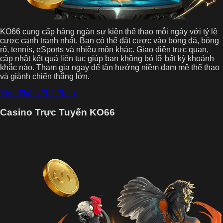
KO66 cung cấp hàng ngàn sự kiện thể thao mỗi ngày với tỷ lệ
cược cạnh tranh nhất. Bạn có thể đặt cược vào bóng đá, bóng
rổ, tennis, eSports và nhiều môn khác. Giao diện trực quan,
cập nhật kết quả liên tục giúp bạn không bỏ lỡ bất kỳ khoảnh
khắc nào. Tham gia ngay để tận hưởng niềm đam mê thể thao
và giành chiến thắng lớn.
Xem Thêm Thể Thao
Casino Trực Tuyến KO66