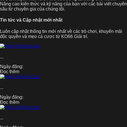
Nâng cao kiến thức và kỹ năng của bạn với các bài viết chuyên
sâu từ chuyên gia của chúng tôi.
Tin tức và Cập nhật mới nhất
Luôn cập nhật thông tin mới nhất về các trò chơi, khuyến mãi
độc quyền và mẹo cá cược từ KO66 Giải trí.
...
Ngày đăng:
Đọc thêm
...
Ngày đăng:
Đọc thêm
...