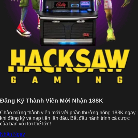
Đăng Ký Thành Viên Mới Nhận 188K
Chào mừng thành viên mới với phần thưởng nóng 188K ngay
khi đăng ký và nạp tiền lần đầu. Bắt đầu hành trình cá cược
của bạn với lợi thế lớn!
Nhận Ngay