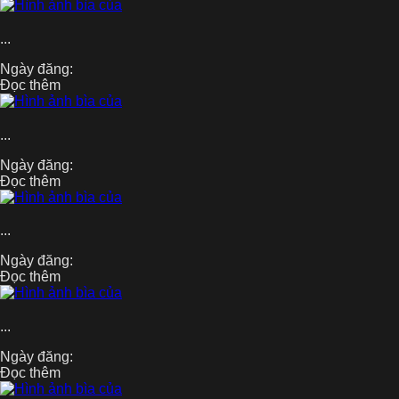
...
Ngày đăng:
Đọc thêm
...
Ngày đăng:
Đọc thêm
...
Ngày đăng:
Đọc thêm
...
Ngày đăng:
Đọc thêm