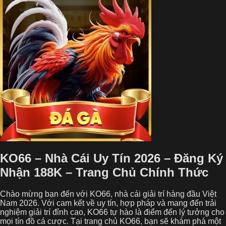
KO66 – Nhà Cái Uy Tín 2026 – Đăng Ký
Nhận 188K – Trang Chủ Chính Thức
Chào mừng bạn đến với KO66, nhà cái giải trí hàng đầu Việt
Nam 2026. Với cam kết về uy tín, hợp pháp và mang đến trải
nghiệm giải trí đỉnh cao, KO66 tự hào là điểm đến lý tưởng cho
mọi tín đồ cá cược. Tại trang chủ KO66, bạn sẽ khám phá một