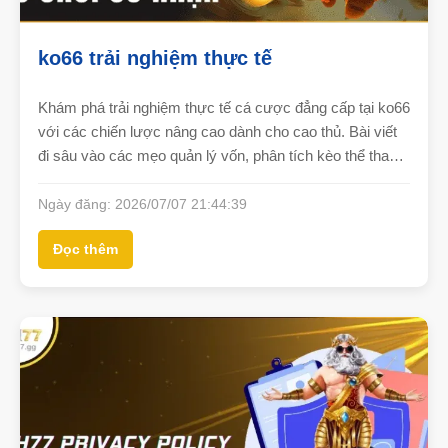
ko66 trải nghiệm thực tế
Khám phá trải nghiệm thực tế cá cược đẳng cấp tại ko66
với các chiến lược nâng cao dành cho cao thủ. Bài viết
đi sâu vào các mẹo quản lý vốn, phân tích kèo thể thao,
bí quyết chinh phục Nổ Hũ và Bắn Cá. Tìm hiểu ưu điểm
vượt trội, so sánh ko66 với đối thủ, và cách tối ưu hóa
Ngày đăng: 2026/07/07 21:44:39
trải nghiệm với các tính năng độc quyền. Đăng ký ko66
Đọc thêm
ngay để nhận 188k tiền thưởng và nâng tầm kỹ năng cá
cược của bạn.