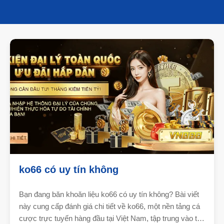
ko66 có uy tín không
Bạn đang băn khoăn liệu ko66 có uy tín không? Bài viết
này cung cấp đánh giá chi tiết về ko66, một nền tảng cá
cược trực tuyến hàng đầu tại Việt Nam, tập trung vào trải