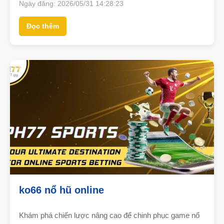
Từ quy trình đăng ký, nạp rút tiền, đến lựa chọn game
Ngày đăng: 2026/05/31 14:28:23
thông minh và quản lý vốn hiệu quả, chúng tôi sẽ giúp
Đọc thêm
bạn tránh rủi ro và tận dụng tối đa các ưu đãi hấp dẫn,
bao gồm cả chương trình ko66 đăng ký tặng 188k. Đọc
ngay để trở thành người chơi thông thái tại ko66!
ko66 nổ hũ online
Khám phá chiến lược nâng cao để chinh phục game nổ