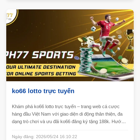
lựa chọn ưu tiên và cách tận dụng khuyến mãi đăng ký
tặng 188k.
ko66 lotto trực tuyến
Khám phá ko66 lotto trực tuyến – trang web cá cược
hàng đầu Việt Nam với giao diện di động thân thiện, đa
dạng trò chơi và ưu đãi ko66 đăng ký tặng 188k. Hướng
dẫn chi tiết từ đăng ký, nạp rút tiền đến mẹo chơi hiệu
quả, giúp người mới bắt đầu dễ dàng tham gia và tận
Ngày đăng: 2026/05/24 16:10:22