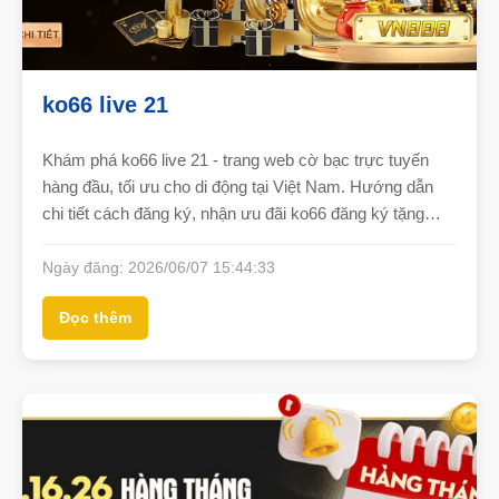
ko66 live 21
Khám phá ko66 live 21 - trang web cờ bạc trực tuyến
hàng đầu, tối ưu cho di động tại Việt Nam. Hướng dẫn
chi tiết cách đăng ký, nhận ưu đãi ko66 đăng ký tặng
188k, nạp tiền và khám phá kho game đa dạng từ Thể
Thao, Bắn Cá, Nổ Hũ đến Đá Gà, Xổ Số. Bài viết cung
Ngày đăng: 2026/06/07 15:44:33
cấp mẹo cho người mới, thông tin về phương thức thanh
Đọc thêm
toán an toàn và hỗ trợ khách hàng 24/7, giúp bạn có trải
nghiệm giải trí mượt mà và an toàn.