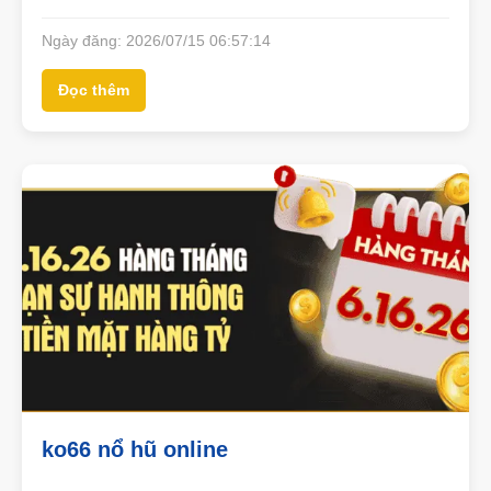
nghiệm di động. Chúng tôi phân tích các yếu tố quan
trọng như bảo mật, hệ thống thanh toán đa dạng
Ngày đăng: 2026/07/15 06:57:14
(Zalopay, Momo, Visa, Alipay), kho game phong phú
Đọc thêm
(Thể Thao, Bắn Cá, Nổ Hũ, Đá Gà, Xổ Số) từ các nhà
cung cấp uy tín, và dịch vụ khách hàng chuyên nghiệp.
Khám phá cách ko66 khẳng định vị thế và đừng bỏ lỡ ưu
đãi ko66 đăng ký tặng 188k hấp dẫn. Đọc ngay để có cái
nhìn toàn diện và đưa ra quyết định sáng suốt khi tham
gia cá cược trực tuyến.
ko66 nổ hũ online