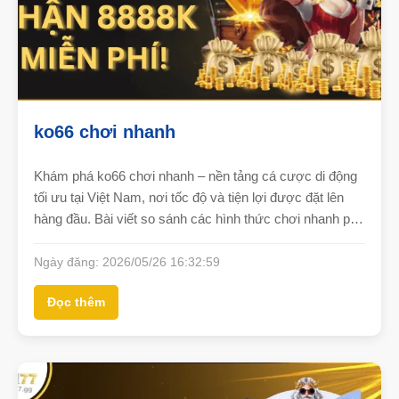
ko66 chơi nhanh
Khám phá ko66 chơi nhanh – nền tảng cá cược di động
tối ưu tại Việt Nam, nơi tốc độ và tiện lợi được đặt lên
hàng đầu. Bài viết so sánh các hình thức chơi nhanh phổ
biến như Nổ Hũ, Bắn Cá, Xổ Số siêu tốc và Thể Thao
ảo, phân tích ưu nhược điểm cùng các mẹo chơi hiệu
Ngày đăng: 2026/05/26 16:32:59
quả. Tìm hiểu cách đăng ký dễ dàng, nạp rút tiền tức thì
Đọc thêm
và tận hưởng ưu đãi ko66 đăng ký tặng 188k. Bắt đầu
trải nghiệm cá cược tốc độ và an toàn ngay hôm nay với
ko66!