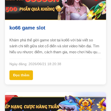
ko66 game slot
Khám phá thế giới game slot tại ko66 với bài viết so
sánh chi tiết giữa slot cổ điển và slot video hiện đại. Tìm
hiểu ưu nhược điểm, cách tham gia, mẹo chơi hiệu quả
và tận dụng ưu đãi ko66 đăng ký tặng 188k. Lựa chọn trò
chơi phù hợp với phong cách cá cược của bạn và trải
Ngày đăng: 2026/06/21 18:20:38
nghiệm giải trí đỉnh cao trên nền tảng di động tối ưu của
Đọc thêm
ko66. Đăng ký ngay để nhận khuyến mãi hấp dẫn!