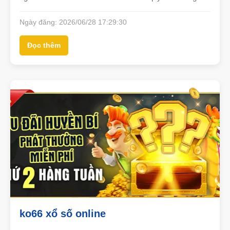
nạp tiền, các sản phẩm giải trí đa dạng như Thể Thao,
Bắn Cá, Nổ Hũ, cùng ưu điểm nổi bật và mẹo chơi hiệu
Ngày đăng: 2026/06/28 17:29:30
quả. Đặc biệt, ko66 hoạt động thường xuyên, ổn định và
Đọc thêm
có ưu đãi đăng ký tặng 188k hấp dẫn. Tham gia ko66
ngay để trải nghiệm cá cược an toàn và thú vị!
ko66 xổ số online