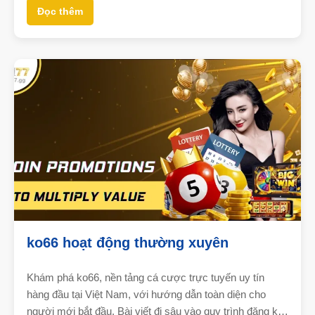
Đọc thêm
mật, khuyến mãi hấp dẫn và dịch vụ khách hàng chuyên
nghiệp. Đọc ngay để biết bí quyết tận hưởng tối ưu và
bắt đầu trải nghiệm giải trí đỉnh cao cùng ko66.
ko66 hoạt động thường xuyên
Khám phá ko66, nền tảng cá cược trực tuyến uy tín
hàng đầu tại Việt Nam, với hướng dẫn toàn diện cho
người mới bắt đầu. Bài viết đi sâu vào quy trình đăng ký,