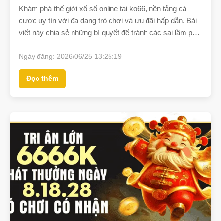
Khám phá thế giới xổ số online tại ko66, nền tảng cá
cược uy tín với đa dạng trò chơi và ưu đãi hấp dẫn. Bài
viết này chia sẻ những bí quyết để tránh các sai lầm phổ
biến, cung cấp các mẹo và chiến lược hiệu quả giúp bạn
tối ưu hóa cơ hội thắng. Tìm hiểu cách quản lý vốn, phân
Ngày đăng: 2026/06/25 13:25:19
tích số liệu và tận dụng khuyến mãi đăng ký tặng 188k
Đọc thêm
khi chơi xổ số online tại ko66, đảm bảo trải nghiệm giải
trí an toàn và có trách nhiệm.