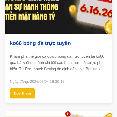
ko66 bóng đá trực tuyến
Khám phá thế giới cá cược bóng đá trực tuyến tại ko66
qua bài viết so sánh chi tiết các hình thức cá cược phổ
biến. Từ Pre-match Betting ổn định đến Live Betting kịch
tính, và các loại kèo Châu Á, Châu Âu, Tài Xỉu, ko66 giúp
bạn hiểu rõ ưu nhược điểm để đưa ra lựa chọn thông
Ngày đăng: 2026/06/04 16:30:13
minh. Tìm hiểu mẹo quản lý ngân sách, kiểm soát cảm
Đọc thêm
xúc và tận dụng khuyến mãi hấp dẫn như ko66 đăng ký
tặng 188k để tối ưu hóa cơ hội chiến thắng. Bắt đầu hành
trình cá cược đỉnh cao cùng ko66 ngay hôm nay!