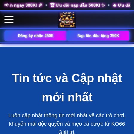
🏆 Ưu đãi nạp đầu 500K! ✨
🔥 Ưu đãi giới hạn 288K! ⚡
💰 T
📢
•
•
Đăng ký nhận 250K
Nạp lần đầu tặng 350K
Tin tức và Cập nhật
mới nhất
Luôn cập nhật thông tin mới nhất về các trò chơi,
khuyến mãi độc quyền và mẹo cá cược từ KO66
Giải trí.