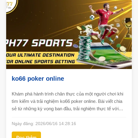
ngay hôm nay tại ko66!
ko66 poker online
Khám phá hành trình chân thực của một người chơi khi
tìm kiếm và trải nghiệm ko66 poker online. Bài viết chia
sẻ từ những kỳ vọng ban đầu, trải nghiệm thực tế với
giao diện di động tối ưu, các trò chơi đa dạng như bắn
cá, nổ hũ, và poker từ các nhà cung cấp uy tín, đến lý do
Ngày đăng: 2026/06/16 14:28:16
tại sao ko66 với ưu đãi "đăng ký tặng 188k" đã thay đổi
Đọc thêm