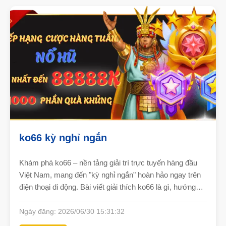
ko66 kỳ nghỉ ngắn
Khám phá ko66 – nền tảng giải trí trực tuyến hàng đầu
Việt Nam, mang đến "kỳ nghỉ ngắn" hoàn hảo ngay trên
điện thoại di động. Bài viết giải thích ko66 là gì, hướng
dẫn đăng ký nhận ngay 188k, giới thiệu các trò chơi đa
dạng như cá cược Thể Thao, Bắn Cá, Nổ Hũ, Đá Gà, Xổ
Ngày đăng: 2026/06/30 15:31:32
Số. Tìm hiểu ưu điểm vượt trội của ko66 về uy tín, bảo