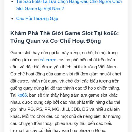
Tại Sao ko66 Là Lựa Chọn Hàng Đầu Cho Người Chơi
Slot Game tại Việt Nam?
Câu Hỏi Thường Gặp
Khám Phá Thế Giới Game Slot Tại ko66:
Tổng Quan và Cơ Chế Hoạt Động
Game slot, hay còn gọi là máy xèng, nổ hũ, là một trong
những trò chơi
cá cược
casino phổ biến nhất trên toàn
cầu, và đặc biệt được yêu thích tại thị trường Việt Nam.
Cơ chế hoạt động của game slot rất đơn giản: người chơi
đặt cược, nhấn nút quay, và chờ đợi các biểu tượng trên
guồng quay dừng lại để tạo thành các tổ hợp chiến thắng.
Tại
ko66
, bạn sẽ tìm thấy hàng trăm tựa game slot khác
nhau, được cung cấp bởi các nhà phát triển hàng đầu thế
giới như PG, PS, PP, MG, JILI, JDB, DS và nhiều cái tên
khác. Mỗi trò chơi đều có một chủ đề riêng biệt, từ những
câu chuyện thần thoại, phiêu lưu kỳ thú, đến các biểu
tượng trái cây cổ điển hay văn hóa phương Đông.