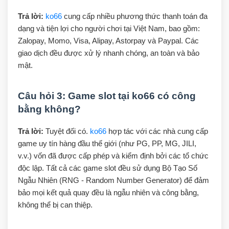
Trả lời:
ko66
cung cấp nhiều phương thức thanh toán đa
dạng và tiện lợi cho người chơi tại Việt Nam, bao gồm:
Zalopay, Momo, Visa, Alipay, Astorpay và Paypal. Các
giao dịch đều được xử lý nhanh chóng, an toàn và bảo
mật.
Câu hỏi 3: Game slot tại ko66 có công
bằng không?
Trả lời:
Tuyệt đối có.
ko66
hợp tác với các nhà cung cấp
game uy tín hàng đầu thế giới (như PG, PP, MG, JILI,
v.v.) vốn đã được cấp phép và kiểm định bởi các tổ chức
độc lập. Tất cả các game slot đều sử dụng Bộ Tạo Số
Ngẫu Nhiên (RNG - Random Number Generator) để đảm
bảo mọi kết quả quay đều là ngẫu nhiên và công bằng,
không thể bị can thiệp.