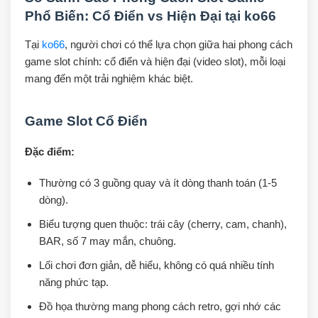
Phổ Biến: Cổ Điển vs Hiện Đại tại ko66
Tại
ko66
, người chơi có thể lựa chọn giữa hai phong cách
game slot chính: cổ điển và hiện đại (video slot), mỗi loại
mang đến một trải nghiệm khác biệt.
Game Slot Cổ Điển
Đặc điểm:
Thường có 3 guồng quay và ít dòng thanh toán (1-5
dòng).
Biểu tượng quen thuộc: trái cây (cherry, cam, chanh),
BAR, số 7 may mắn, chuông.
Lối chơi đơn giản, dễ hiểu, không có quá nhiều tính
năng phức tạp.
Đồ họa thường mang phong cách retro, gợi nhớ các