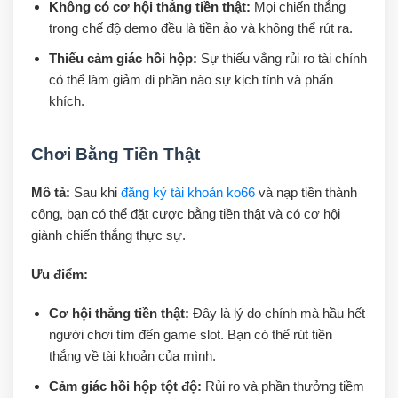
Không có cơ hội thắng tiền thật:
Mọi chiến thắng
trong chế độ demo đều là tiền ảo và không thể rút ra.
Thiếu cảm giác hồi hộp:
Sự thiếu vắng rủi ro tài chính
có thể làm giảm đi phần nào sự kịch tính và phấn
khích.
Chơi Bằng Tiền Thật
Mô tả:
Sau khi
đăng ký tài khoản ko66
và nạp tiền thành
công, bạn có thể đặt cược bằng tiền thật và có cơ hội
giành chiến thắng thực sự.
Ưu điểm:
Cơ hội thắng tiền thật:
Đây là lý do chính mà hầu hết
người chơi tìm đến game slot. Bạn có thể rút tiền
thắng về tài khoản của mình.
Cảm giác hồi hộp tột độ:
Rủi ro và phần thưởng tiềm