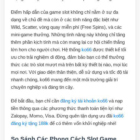
Điểm hấp dẫn của game slot không chỉ nằm ở sự đa
dạng về chủ đề mà còn ở các tính năng đặc biệt như
Wild, Scatter, vòng quay miễn phí (Free Spins), và các
mini-game thưởng. Những tính năng này không chỉ tăng
thêm phần kịch tính mà còn mang lại cơ hội chiến thắng
lớn hơn cho người chơi. Hệ thống
ko66
được thiết kế tối
ưu cho trải nghiệm di động, đảm bảo bạn có thể thưởng
thức các trò slot mượt mà trên bất kỳ thiết bị nào, mọi lúc
mọi nơi. Với giao diện thân thiện, dễ sử dụng và tốc độ tải
nhanh chóng, ko66 mang đến một môi trường giải trí
chuyên nghiệp và đáng tin cậy.
Để bắt đầu, bạn chỉ cần
đăng ký tài khoản ko66
và nạp
tiền thông qua các phương thức thanh toán tiện lợi như
Zalopay, Momo, Visa. Đừng quên tận dụng ưu đãi
ko66
đăng ký tặng 188k
để có thêm vốn khởi nghiệp nhé!
So Sánh Các Phong Cách Slot Game