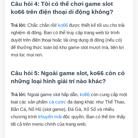
Câu hỏi 4: Tôi có thể chơi game slot
ko66 trên điện thoại di động không?
Trả lời:
Chắc chắn rồi!
ko66
được thiết kế tối ưu cho trải
nghiệm di động. Bạn có thể truy cập trang web từ trình
duyệt trên điện thoại hoặc tải ứng dụng di động (nếu có)
để thưởng thức toàn bộ kho game slot mượt mà, tiện lợi
mọi lúc mọi nơi.
Câu hỏi 5: Ngoài game slot, ko66 còn có
những loại hình giải trí nào khác?
Trả lời:
Ngoài game slot hấp dẫn,
ko66
còn cung cấp một
loạt các sản phẩm
cá cược
đa dạng khác như Thể Thao,
Bắn Cá, Nổ Hũ (slot game), Đá Gà, Xổ Số và nhiều
chương trình
khuyến mãi
độc quyền. Bạn có thể tìm thấy
tất cả trên menu chính của trang web.