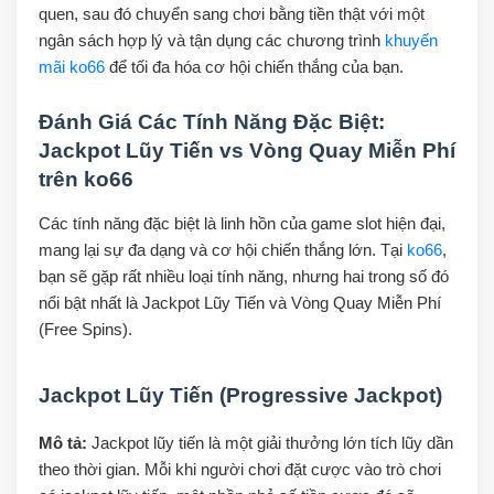
quen, sau đó chuyển sang chơi bằng tiền thật với một
ngân sách hợp lý và tận dụng các chương trình
khuyến
mãi ko66
để tối đa hóa cơ hội chiến thắng của bạn.
Đánh Giá Các Tính Năng Đặc Biệt:
Jackpot Lũy Tiến vs Vòng Quay Miễn Phí
trên ko66
Các tính năng đặc biệt là linh hồn của game slot hiện đại,
mang lại sự đa dạng và cơ hội chiến thắng lớn. Tại
ko66
,
bạn sẽ gặp rất nhiều loại tính năng, nhưng hai trong số đó
nổi bật nhất là Jackpot Lũy Tiến và Vòng Quay Miễn Phí
(Free Spins).
Jackpot Lũy Tiến (Progressive Jackpot)
Mô tả:
Jackpot lũy tiến là một giải thưởng lớn tích lũy dần
theo thời gian. Mỗi khi người chơi đặt cược vào trò chơi