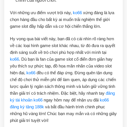
chính của người chơi.
Với những ưu điểm vượt trội này,
ko66
xứng đáng là lựa
chọn hàng đầu cho bất kỳ ai muốn trải nghiệm thế giới
game slot đầy hấp dẫn và cơ hội chiến thắng lớn.
Hy vọng qua bài viết này, bạn đã có cái nhìn rõ ràng hơn
về các loại hình game slot khác nhau, từ đó đưa ra quyết
định sáng suốt về trò chơi phù hợp nhất với mình tại
ko66
. Dù bạn là fan của game slot cổ điển đơn giản hay
yêu thích sự phức tạp, đồ họa mãn nhãn của video slot
hiện đại,
ko66
đều có thể đáp ứng. Đừng quên tận dụng
chế độ chơi thử miễn phí để làm quen, áp dụng các chiến
lược quản lý ngân sách thông minh và luôn giữ vững tinh
thần giải trí có trách nhiệm. Đặc biệt, hãy nhanh tay
đăng
ký tài khoản ko66
ngay hôm nay để nhận ưu đãi
ko66
đăng ký tặng 188k
và bắt đầu hành trình chinh phục
những hũ vàng lớn! Chúc bạn may mắn và có những giây
phút giải trí tuyệt vời!