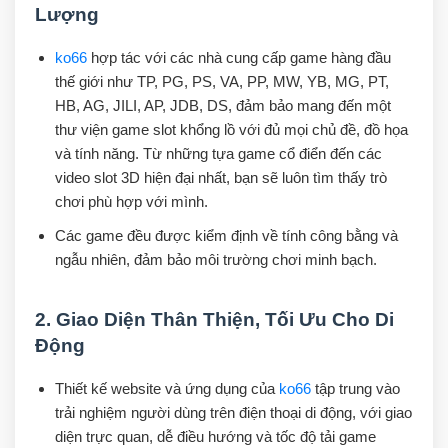
Lượng
ko66
hợp tác với các nhà cung cấp game hàng đầu
thế giới như TP, PG, PS, VA, PP, MW, YB, MG, PT,
HB, AG, JILI, AP, JDB, DS, đảm bảo mang đến một
thư viện game slot khổng lồ với đủ mọi chủ đề, đồ họa
và tính năng. Từ những tựa game cổ điển đến các
video slot 3D hiện đại nhất, bạn sẽ luôn tìm thấy trò
chơi phù hợp với mình.
Các game đều được kiểm định về tính công bằng và
ngẫu nhiên, đảm bảo môi trường chơi minh bạch.
2. Giao Diện Thân Thiện, Tối Ưu Cho Di
Động
Thiết kế website và ứng dụng của
ko66
tập trung vào
trải nghiệm người dùng trên điện thoại di động, với giao
diện trực quan, dễ điều hướng và tốc độ tải game