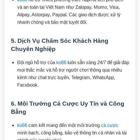
và an toàn tại Việt Nam như Zalopay, Momo, Visa,
Alipay, Astorpay, Paypal. Các giao dịch được xử lý
nhanh chóng và bảo mật tuyệt đối.
5. Dịch Vụ Chăm Sóc Khách Hàng
Chuyên Nghiệp
Đội ngũ hỗ trợ của
ko66
luôn sẵn sàng 24/7 để giải đáp
mọi thắc mắc và hỗ trợ người chơi thông qua nhiều
kênh như chat trực tuyến, Telegram, WhatsApp,
Facebook.
6. Môi Trường Cá Cược Uy Tín và Công
Bằng
ko66
cam kết mang đến một môi trường
cá cược
minh bạch, công bằng, bảo vệ thông tin cá nhân và tài