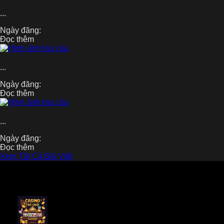
...
Ngày đăng:
Đọc thêm
...
Ngày đăng:
Đọc thêm
...
Ngày đăng:
Đọc thêm
Xem Tất Cả Bài Viết