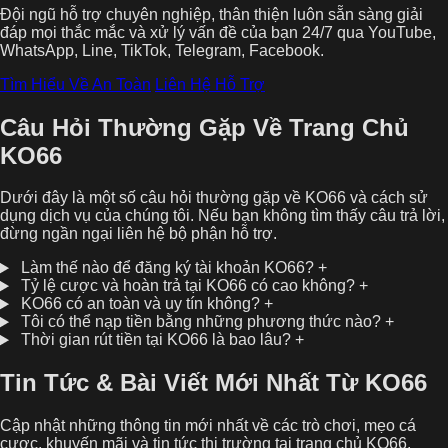
Đội ngũ hỗ trợ chuyên nghiệp, thân thiện luôn sẵn sàng giải
đáp mọi thắc mắc và xử lý vấn đề của bạn 24/7 qua YouTube,
WhatsApp, Line, TikTok, Telegram, Facebook.
Tìm Hiểu Về An Toàn
Liên Hệ Hỗ Trợ
Câu Hỏi Thường Gặp Về Trang Chủ
KO66
Dưới đây là một số câu hỏi thường gặp về KO66 và cách sử
dụng dịch vụ của chúng tôi. Nếu bạn không tìm thấy câu trả lời,
đừng ngần ngại liên hệ bộ phận hỗ trợ.
Làm thế nào để đăng ký tài khoản KO66?
+
Tỷ lệ cược và hoàn trả tại KO66 có cao không?
+
KO66 có an toàn và uy tín không?
+
Tôi có thể nạp tiền bằng những phương thức nào?
+
Thời gian rút tiền tại KO66 là bao lâu?
+
Tin Tức & Bài Viết Mới Nhất Từ KO66
Cập nhật những thông tin mới nhất về các trò chơi, mẹo cá
cược, khuyến mãi và tin tức thị trường tại trang chủ KO66.