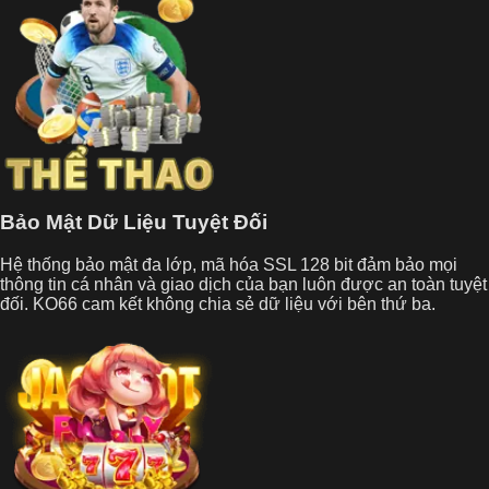
Bảo Mật Dữ Liệu Tuyệt Đối
Hệ thống bảo mật đa lớp, mã hóa SSL 128 bit đảm bảo mọi
thông tin cá nhân và giao dịch của bạn luôn được an toàn tuyệt
đối. KO66 cam kết không chia sẻ dữ liệu với bên thứ ba.