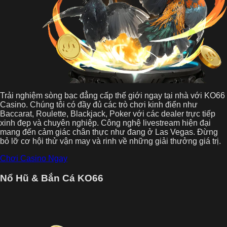
Trải nghiệm sòng bạc đẳng cấp thế giới ngay tại nhà với KO66
Casino. Chúng tôi có đầy đủ các trò chơi kinh điển như
Baccarat, Roulette, Blackjack, Poker với các dealer trực tiếp
xinh đẹp và chuyên nghiệp. Công nghệ livestream hiện đại
mang đến cảm giác chân thực như đang ở Las Vegas. Đừng
bỏ lỡ cơ hội thử vận may và rinh về những giải thưởng giá trị.
Chơi Casino Ngay
Nổ Hũ & Bắn Cá KO66