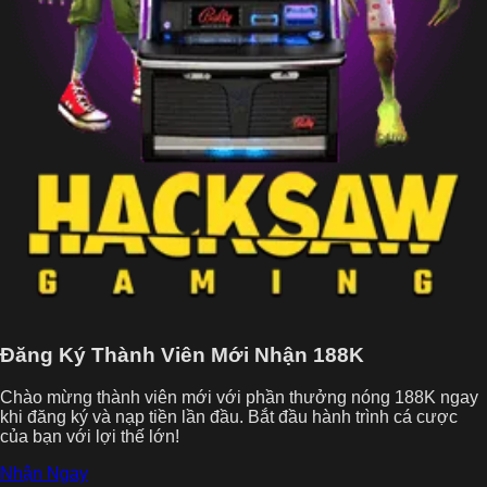
Đăng Ký Thành Viên Mới Nhận 188K
Chào mừng thành viên mới với phần thưởng nóng 188K ngay
khi đăng ký và nạp tiền lần đầu. Bắt đầu hành trình cá cược
của bạn với lợi thế lớn!
Nhận Ngay