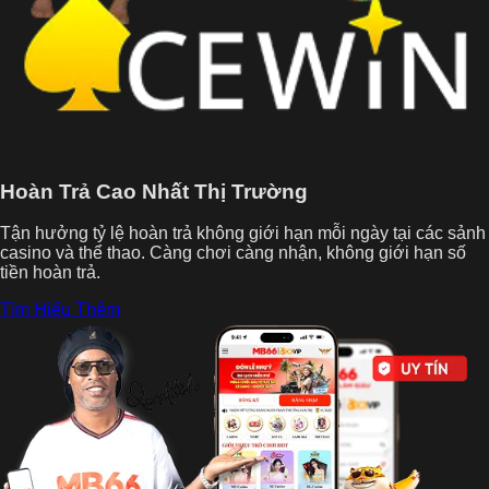
Hoàn Trả Cao Nhất Thị Trường
Tận hưởng tỷ lệ hoàn trả không giới hạn mỗi ngày tại các sảnh
casino và thể thao. Càng chơi càng nhận, không giới hạn số
tiền hoàn trả.
Tìm Hiểu Thêm