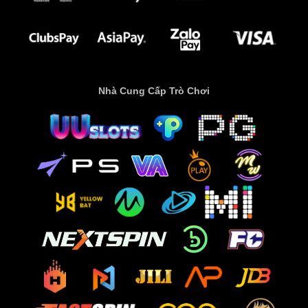
Nhà Cung Cấp Trò Chơi