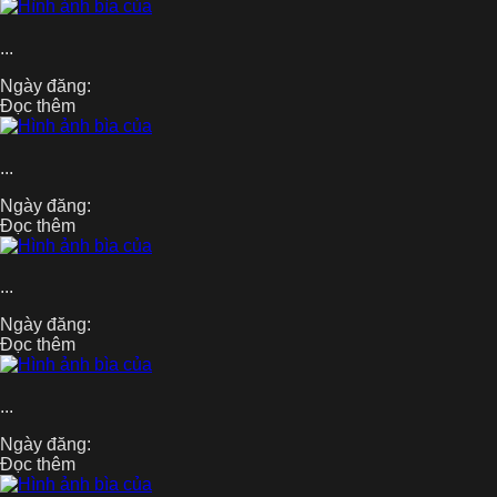
...
Ngày đăng:
Đọc thêm
...
Ngày đăng:
Đọc thêm
...
Ngày đăng:
Đọc thêm
...
Ngày đăng:
Đọc thêm