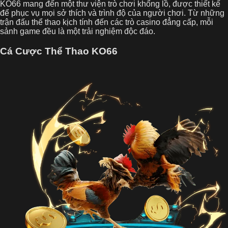
KO66 mang đến một thư viện trò chơi khổng lồ, được thiết kế
để phục vụ mọi sở thích và trình độ của người chơi. Từ những
trận đấu thể thao kịch tính đến các trò casino đẳng cấp, mỗi
sảnh game đều là một trải nghiệm độc đáo.
Cá Cược Thể Thao KO66