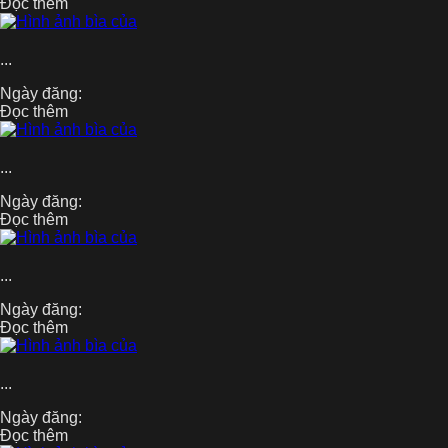
Đọc thêm
...
Ngày đăng:
Đọc thêm
...
Ngày đăng:
Đọc thêm
...
Ngày đăng:
Đọc thêm
...
Ngày đăng:
Đọc thêm