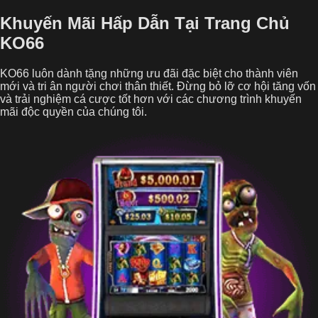
Khuyến Mãi Hấp Dẫn Tại Trang Chủ
KO66
KO66 luôn dành tặng những ưu đãi đặc biệt cho thành viên
mới và tri ân người chơi thân thiết. Đừng bỏ lỡ cơ hội tăng vốn
và trải nghiệm cá cược tốt hơn với các chương trình khuyến
mãi độc quyền của chúng tôi.