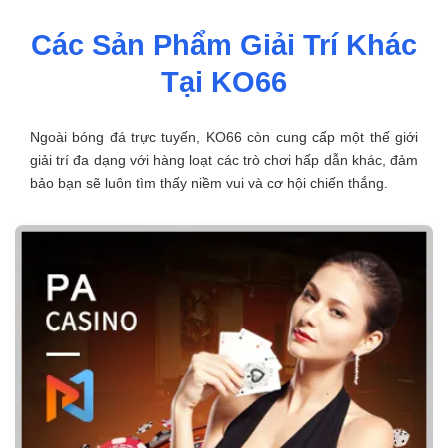
Các Sản Phẩm Giải Trí Khác
Tại KO66
Ngoài bóng đá trực tuyến, KO66 còn cung cấp một thế giới
giải trí đa dạng với hàng loạt các trò chơi hấp dẫn khác, đảm
bảo bạn sẽ luôn tìm thấy niềm vui và cơ hội chiến thắng.