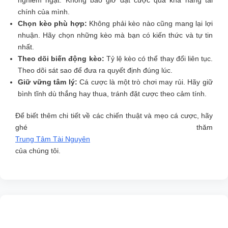
nghiêm ngặt. Không bao giờ đặt cược quá khả năng tài
chính của mình.
Chọn kèo phù hợp:
Không phải kèo nào cũng mang lại lợi
nhuận. Hãy chọn những kèo mà bạn có kiến thức và tự tin
nhất.
Theo dõi biến động kèo:
Tỷ lệ kèo có thể thay đổi liên tục.
Theo dõi sát sao để đưa ra quyết định đúng lúc.
Giữ vững tâm lý:
Cá cược là một trò chơi may rủi. Hãy giữ
bình tĩnh dù thắng hay thua, tránh đặt cược theo cảm tính.
Để biết thêm chi tiết về các chiến thuật và mẹo cá cược, hãy
ghé thăm
Trung Tâm Tài Nguyên
của chúng tôi.