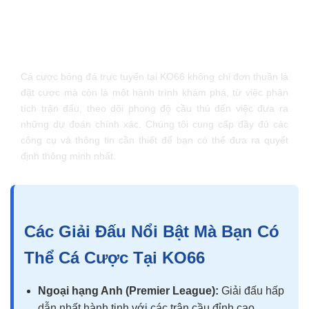
Khám Phá Thế Giới Bóng Đá
Trực Tuyến Cùng KO66
Cá cược bóng đá trực tuyến tại KO66 không chỉ đơn thuần là
đặt cược mà còn là một hành trình khám phá, từ việc phân
tích trận đấu, theo dõi phong độ cầu thủ đến việc đưa ra
những dự đoán chính xác. Chúng tôi cung cấp đầy đủ các
công cụ và thông tin cần thiết để bạn có thể đưa ra quyết
định thông minh nhất.
Các Giải Đấu Nổi Bật Mà Bạn Có
Thể Cá Cược Tại KO66
Ngoại hạng Anh (Premier League):
Giải đấu hấp
dẫn nhất hành tinh với các trận cầu đỉnh cao.