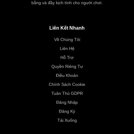
bằng và đầy kịch tính cho người chơi.
Liên Kết Nhanh
Về Chúng Tôi
Liên Hệ
Hỗ Trợ
Quyền Riêng Tư
Điều Khoản
Chính Sách Cookie
Tuân Thủ GDPR
Đăng Nhập
Đăng Ký
Tải Xuống