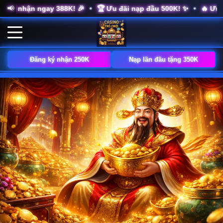
📢
 388K! 🎉
🏆 Ưu đãi nạp đầu 500K! ✨
🔥 Ưu đãi giới hạn 288
•
•
Đăng ký nhận 250K
Nạp lần đầu tặng 350K