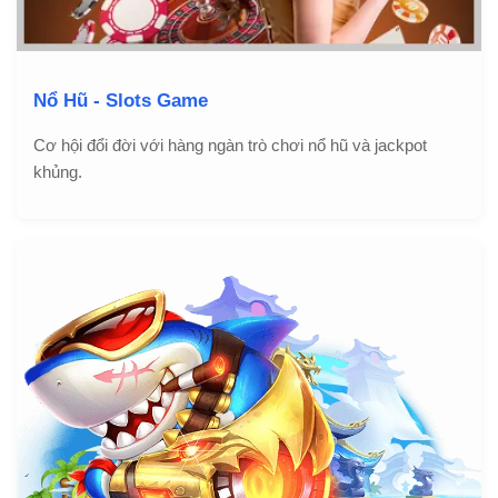
Nổ Hũ - Slots Game
Cơ hội đổi đời với hàng ngàn trò chơi nổ hũ và jackpot
khủng.