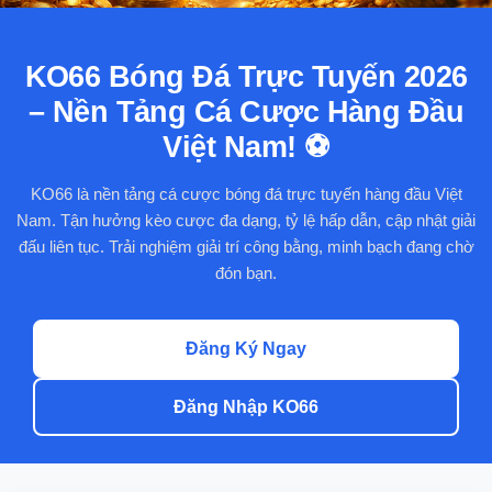
KO66 Bóng Đá Trực Tuyến 2026
– Nền Tảng Cá Cược Hàng Đầu
Việt Nam! ⚽️
KO66 là nền tảng cá cược bóng đá trực tuyến hàng đầu Việt
Nam. Tận hưởng kèo cược đa dạng, tỷ lệ hấp dẫn, cập nhật giải
đấu liên tục. Trải nghiệm giải trí công bằng, minh bạch đang chờ
đón bạn.
Đăng Ký Ngay
Đăng Nhập KO66