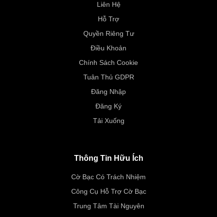
Liên Hệ
Hỗ Trợ
Quyền Riêng Tư
Điều Khoản
Chính Sách Cookie
Tuân Thủ GDPR
Đăng Nhập
Đăng Ký
Tải Xuống
Thông Tin Hữu Ích
Cờ Bạc Có Trách Nhiệm
Công Cụ Hỗ Trợ Cờ Bạc
Trung Tâm Tài Nguyên