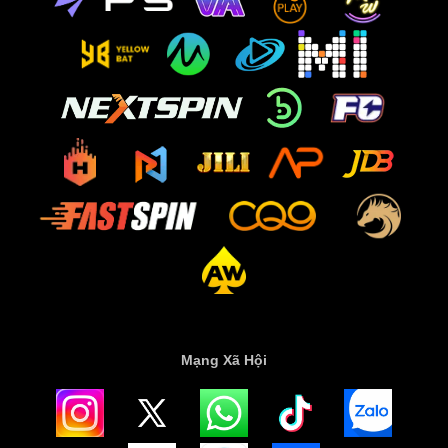
Mạng Xã Hội