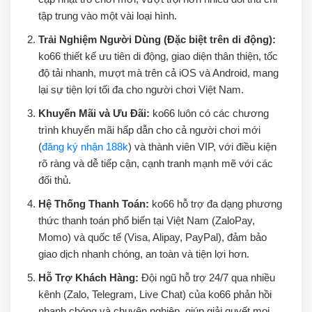
tập trung vào một vài loại hình.
Trải Nghiệm Người Dùng (Đặc biệt trên di động):
ko66 thiết kế ưu tiên di động, giao diện thân thiện, tốc
độ tải nhanh, mượt mà trên cả iOS và Android, mang
lại sự tiện lợi tối đa cho người chơi Việt Nam.
Khuyến Mãi và Ưu Đãi:
ko66 luôn có các chương
trình khuyến mãi hấp dẫn cho cả người chơi mới
(
đăng ký nhận 188k
) và thành viên VIP, với điều kiện
rõ ràng và dễ tiếp cận, cạnh tranh mạnh mẽ với các
đối thủ.
Hệ Thống Thanh Toán:
ko66 hỗ trợ đa dạng phương
thức thanh toán phổ biến tại Việt Nam (ZaloPay,
Momo) và quốc tế (Visa, Alipay, PayPal), đảm bảo
giao dịch nhanh chóng, an toàn và tiện lợi hơn.
Hỗ Trợ Khách Hàng:
Đội ngũ hỗ trợ 24/7 qua nhiều
kênh (Zalo, Telegram, Live Chat) của ko66 phản hồi
nhanh chóng và chuyên nghiệp, giúp giải quyết mọi