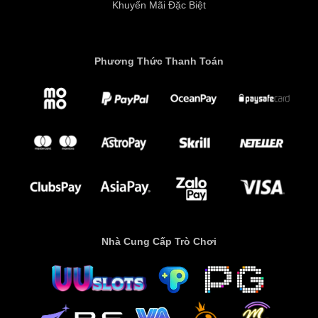
Khuyến Mãi Đặc Biệt
Phương Thức Thanh Toán
Nhà Cung Cấp Trò Chơi