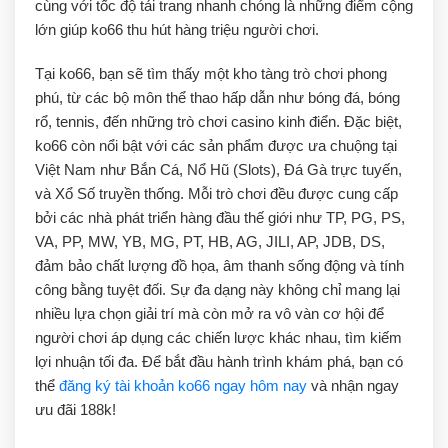
cùng với tốc độ tải trang nhanh chóng là những điểm cộng
lớn giúp ko66 thu hút hàng triệu người chơi.
Tại ko66, bạn sẽ tìm thấy một kho tàng trò chơi phong
phú, từ các bộ môn thể thao hấp dẫn như bóng đá, bóng
rổ, tennis, đến những trò chơi casino kinh điển. Đặc biệt,
ko66 còn nổi bật với các sản phẩm được ưa chuộng tại
Việt Nam như Bắn Cá, Nổ Hũ (Slots), Đá Gà trực tuyến,
và Xổ Số truyền thống. Mỗi trò chơi đều được cung cấp
bởi các nhà phát triển hàng đầu thế giới như TP, PG, PS,
VA, PP, MW, YB, MG, PT, HB, AG, JILI, AP, JDB, DS,
đảm bảo chất lượng đồ họa, âm thanh sống động và tính
công bằng tuyệt đối. Sự đa dạng này không chỉ mang lại
nhiều lựa chọn giải trí mà còn mở ra vô vàn cơ hội để
người chơi áp dụng các chiến lược khác nhau, tìm kiếm
lợi nhuận tối đa. Để bắt đầu hành trình khám phá, bạn có
thể
đăng ký tài khoản ko66 ngay hôm nay
và nhận ngay
ưu đãi 188k!