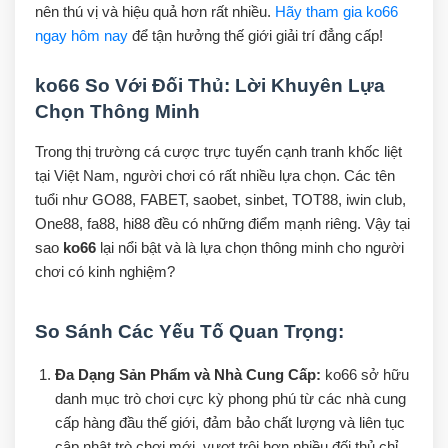
nên thú vị và hiệu quả hơn rất nhiều.
Hãy tham gia ko66
ngay hôm nay
để tận hưởng thế giới giải trí đẳng cấp!
ko66 So Với Đối Thủ: Lời Khuyên Lựa
Chọn Thông Minh
Trong thị trường cá cược trực tuyến cạnh tranh khốc liệt
tại Việt Nam, người chơi có rất nhiều lựa chọn. Các tên
tuổi như GO88, FABET, saobet, sinbet, TOT88, iwin club,
One88, fa88, hi88 đều có những điểm mạnh riêng. Vậy tại
sao
ko66
lại nổi bật và là lựa chọn thông minh cho người
chơi có kinh nghiệm?
So Sánh Các Yếu Tố Quan Trọng:
Đa Dạng Sản Phẩm và Nhà Cung Cấp:
ko66 sở hữu
danh mục trò chơi cực kỳ phong phú từ các nhà cung
cấp hàng đầu thế giới, đảm bảo chất lượng và liên tục
cập nhật trò chơi mới, vượt trội hơn nhiều đối thủ chỉ