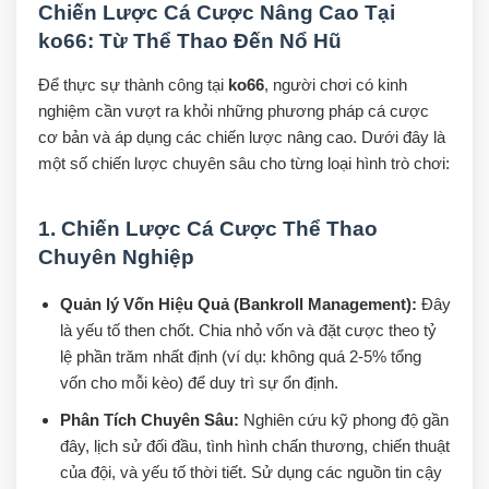
Chiến Lược Cá Cược Nâng Cao Tại
ko66: Từ Thể Thao Đến Nổ Hũ
Để thực sự thành công tại
ko66
, người chơi có kinh
nghiệm cần vượt ra khỏi những phương pháp cá cược
cơ bản và áp dụng các chiến lược nâng cao. Dưới đây là
một số chiến lược chuyên sâu cho từng loại hình trò chơi:
1. Chiến Lược Cá Cược Thể Thao
Chuyên Nghiệp
Quản lý Vốn Hiệu Quả (Bankroll Management):
Đây
là yếu tố then chốt. Chia nhỏ vốn và đặt cược theo tỷ
lệ phần trăm nhất định (ví dụ: không quá 2-5% tổng
vốn cho mỗi kèo) để duy trì sự ổn định.
Phân Tích Chuyên Sâu:
Nghiên cứu kỹ phong độ gần
đây, lịch sử đối đầu, tình hình chấn thương, chiến thuật
của đội, và yếu tố thời tiết. Sử dụng các nguồn tin cậy