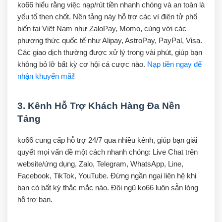
ko66 hiểu rằng việc nạp/rút tiền nhanh chóng và an toàn là
yếu tố then chốt. Nền tảng này hỗ trợ các ví điện tử phổ
biến tại Việt Nam như ZaloPay, Momo, cùng với các
phương thức quốc tế như Alipay, AstroPay, PayPal, Visa.
Các giao dịch thường được xử lý trong vài phút, giúp bạn
không bỏ lỡ bất kỳ cơ hội cá cược nào.
Nạp tiền ngay để
nhận khuyến mãi
!
3. Kênh Hỗ Trợ Khách Hàng Đa Nền
Tảng
ko66 cung cấp hỗ trợ 24/7 qua nhiều kênh, giúp bạn giải
quyết mọi vấn đề một cách nhanh chóng: Live Chat trên
website/ứng dụng, Zalo, Telegram, WhatsApp, Line,
Facebook, TikTok, YouTube. Đừng ngần ngại liên hệ khi
bạn có bất kỳ thắc mắc nào. Đội ngũ ko66 luôn sẵn lòng
hỗ trợ bạn.