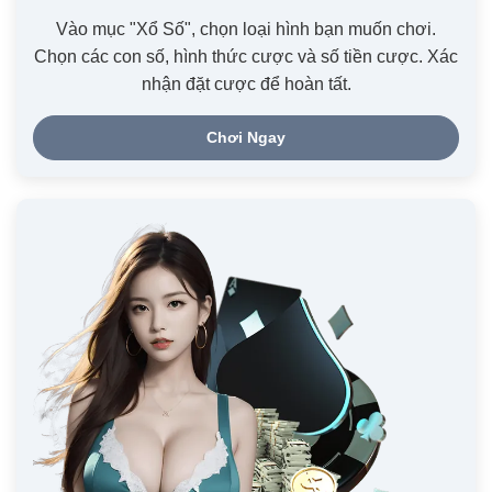
Vào mục "Xổ Số", chọn loại hình bạn muốn chơi.
Chọn các con số, hình thức cược và số tiền cược. Xác
nhận đặt cược để hoàn tất.
Chơi Ngay