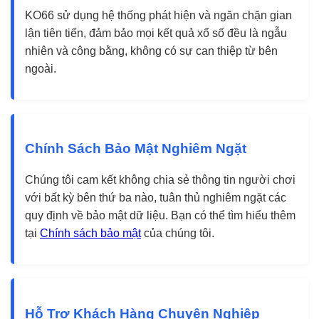
KO66 sử dụng hệ thống phát hiện và ngăn chặn gian
lận tiên tiến, đảm bảo mọi kết quả xổ số đều là ngẫu
nhiên và công bằng, không có sự can thiệp từ bên
ngoài.
Chính Sách Bảo Mật Nghiêm Ngặt
Chúng tôi cam kết không chia sẻ thông tin người chơi
với bất kỳ bên thứ ba nào, tuân thủ nghiêm ngặt các
quy định về bảo mật dữ liệu. Bạn có thể tìm hiểu thêm
tại
Chính sách bảo mật
của chúng tôi.
Hỗ Trợ Khách Hàng Chuyên Nghiệp