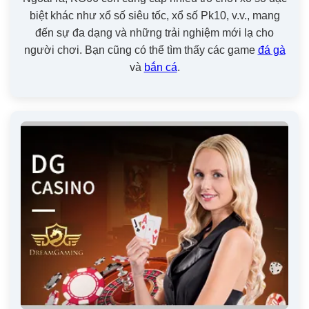
biệt khác như xổ số siêu tốc, xổ số Pk10, v.v., mang
đến sự đa dạng và những trải nghiệm mới lạ cho
người chơi. Bạn cũng có thể tìm thấy các game
đá gà
và
bắn cá
.