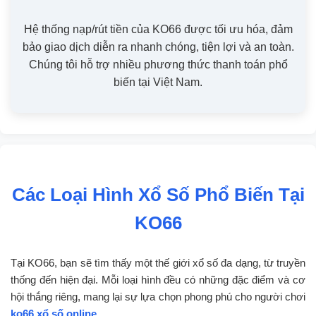
Hệ thống nạp/rút tiền của KO66 được tối ưu hóa, đảm
bảo giao dịch diễn ra nhanh chóng, tiện lợi và an toàn.
Chúng tôi hỗ trợ nhiều phương thức thanh toán phổ
biến tại Việt Nam.
Các Loại Hình Xổ Số Phổ Biến Tại
KO66
Tại KO66, bạn sẽ tìm thấy một thế giới xổ số đa dạng, từ truyền
thống đến hiện đại. Mỗi loại hình đều có những đặc điểm và cơ
hội thắng riêng, mang lại sự lựa chọn phong phú cho người chơi
ko66 xổ số online
.