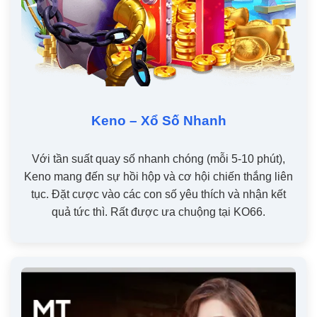
Keno – Xổ Số Nhanh
Với tần suất quay số nhanh chóng (mỗi 5-10 phút),
Keno mang đến sự hồi hộp và cơ hội chiến thắng liên
tục. Đặt cược vào các con số yêu thích và nhận kết
quả tức thì. Rất được ưa chuộng tại KO66.