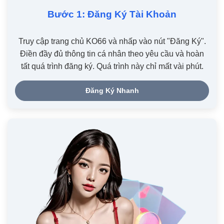
Bước 1: Đăng Ký Tài Khoản
Truy cập trang chủ KO66 và nhấp vào nút "Đăng Ký".
Điền đầy đủ thông tin cá nhân theo yêu cầu và hoàn
tất quá trình đăng ký. Quá trình này chỉ mất vài phút.
Đăng Ký Nhanh