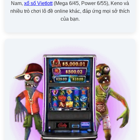
Nam,
xổ số Vietlott
(Mega 6/45, Power 6/55), Keno và
nhiều trò chơi lô đề online khác, đáp ứng mọi sở thích
của bạn.