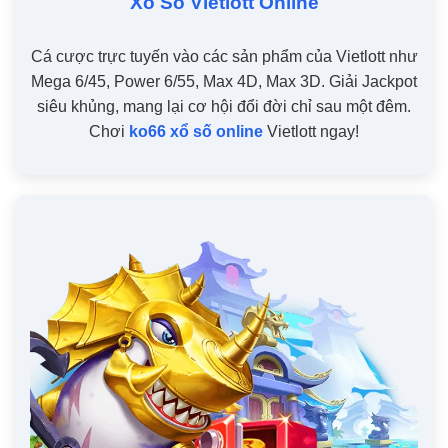
Xổ Số Vietlott Online
Cá cược trực tuyến vào các sản phẩm của Vietlott như
Mega 6/45, Power 6/55, Max 4D, Max 3D. Giải Jackpot
siêu khủng, mang lại cơ hội đổi đời chỉ sau một đêm.
Chơi
ko66 xổ số online
Vietlott ngay!