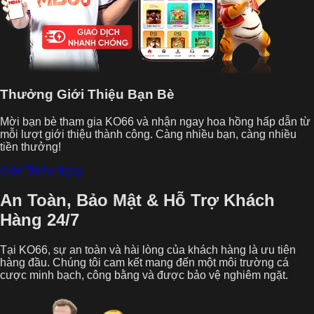
Thưởng Giới Thiệu Bạn Bè
Mời bạn bè tham gia KO66 và nhận ngay hoa hồng hấp dẫn từ
mỗi lượt giới thiệu thành công. Càng nhiều bạn, càng nhiều
tiền thưởng!
Giới Thiệu Ngay
An Toàn, Bảo Mật & Hỗ Trợ Khách
Hàng 24/7
Tại KO66, sự an toàn và hài lòng của khách hàng là ưu tiên
hàng đầu. Chúng tôi cam kết mang đến một môi trường cá
cược minh bạch, công bằng và được bảo vệ nghiêm ngặt.