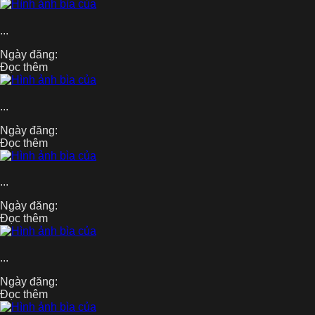
...
Ngày đăng:
Đọc thêm
...
Ngày đăng:
Đọc thêm
...
Ngày đăng:
Đọc thêm
...
Ngày đăng:
Đọc thêm