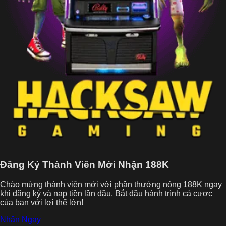
Đăng Ký Thành Viên Mới Nhận 188K
Chào mừng thành viên mới với phần thưởng nóng 188K ngay
khi đăng ký và nạp tiền lần đầu. Bắt đầu hành trình cá cược
của bạn với lợi thế lớn!
Nhận Ngay