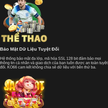
Bảo Mật Dữ Liệu Tuyệt Đối
Hệ thống bảo mật đa lớp, mã hóa SSL 128 bit đảm bảo mọi
thông tin cá nhân và giao dịch của bạn luôn được an toàn tuyệt
đối. KO66 cam kết không chia sẻ dữ liệu với bên thứ ba.