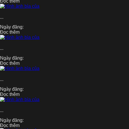
Đọc thêm
...
Ngày đăng:
Đọc thêm
...
Ngày đăng:
Đọc thêm
...
Ngày đăng:
Đọc thêm
...
Ngày đăng:
Đọc thêm