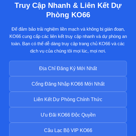
Truy Cập Nhanh & Liên Kết Dự
Phòng KO66
Để đảm bảo trải nghiệm liền mạch và không bị gián đoạn,
KO66 cung cấp các liên kết truy cập nhanh và dự phòng an
toàn. Bạn có thể dễ dàng truy cập trang chủ KO66 và các
dịch vụ của chúng tôi mọi lúc, mọi nơi.
Địa Chỉ Đăng Ký Mới Nhất
Cổng Đăng Nhập KO66 Mới Nhất
Liên Kết Dự Phòng Chính Thức
Ưu Đãi KO66 Độc Quyền
Câu Lạc Bộ VIP KO66