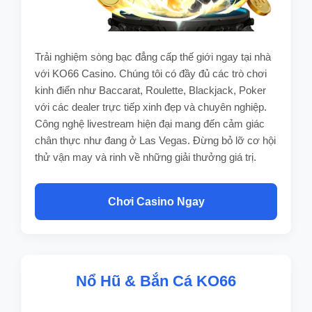
Trải nghiệm sòng bạc đẳng cấp thế giới ngay tại nhà
với KO66 Casino. Chúng tôi có đầy đủ các trò chơi
kinh điển như Baccarat, Roulette, Blackjack, Poker
với các dealer trực tiếp xinh đẹp và chuyên nghiệp.
Công nghệ livestream hiện đại mang đến cảm giác
chân thực như đang ở Las Vegas. Đừng bỏ lỡ cơ hội
thử vận may và rinh về những giải thưởng giá trị.
Chơi Casino Ngay
Nổ Hũ & Bắn Cá KO66