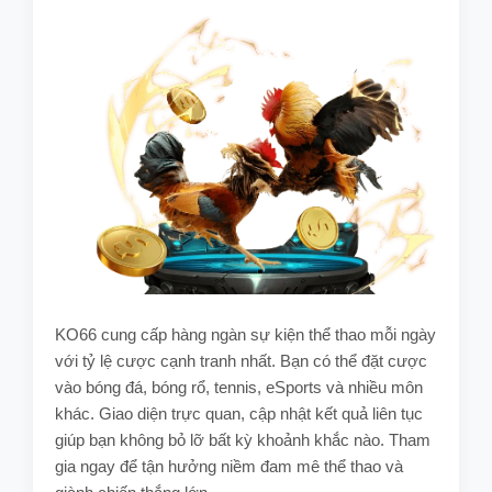
KO66 cung cấp hàng ngàn sự kiện thể thao mỗi ngày
với tỷ lệ cược cạnh tranh nhất. Bạn có thể đặt cược
vào bóng đá, bóng rổ, tennis, eSports và nhiều môn
khác. Giao diện trực quan, cập nhật kết quả liên tục
giúp bạn không bỏ lỡ bất kỳ khoảnh khắc nào. Tham
gia ngay để tận hưởng niềm đam mê thể thao và