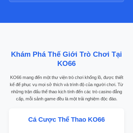
Khám Phá Thế Giới Trò Chơi Tại
KO66
KO66 mang đến một thư viện trò chơi khổng lồ, được thiết
kế để phục vụ mọi sở thích và trình độ của người chơi. Từ
những trận đấu thể thao kịch tính đến các trò casino đẳng
cấp, mỗi sảnh game đều là một trải nghiệm độc đáo.
Cá Cược Thể Thao KO66