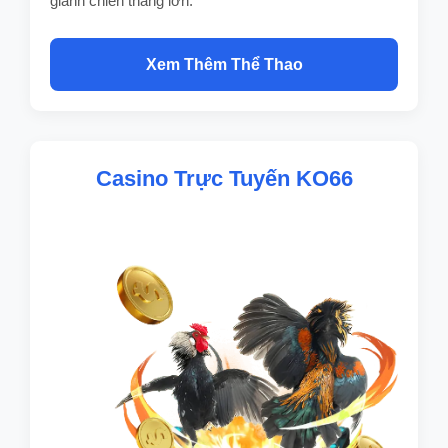
giành chiến thắng lớn.
Xem Thêm Thể Thao
Casino Trực Tuyến KO66