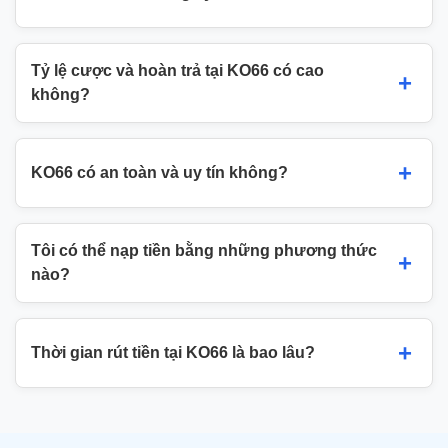
Tỷ lệ cược và hoàn trả tại KO66 có cao
+
không?
+
KO66 có an toàn và uy tín không?
Tôi có thể nạp tiền bằng những phương thức
+
nào?
+
Thời gian rút tiền tại KO66 là bao lâu?