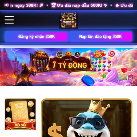
K! 🎉
🏆 Ưu đãi nạp đầu 500K! ✨
🔥 Ưu đãi giới hạn 288K! ⚡
📢
•
•
Đăng ký nhận 250K
Nạp lần đầu tặng 350K