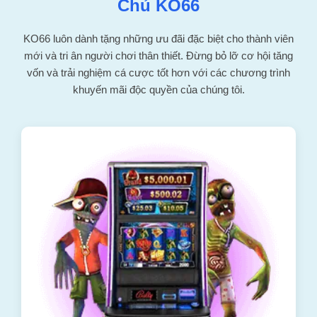
Chủ KO66
KO66 luôn dành tặng những ưu đãi đặc biệt cho thành viên
mới và tri ân người chơi thân thiết. Đừng bỏ lỡ cơ hội tăng
vốn và trải nghiệm cá cược tốt hơn với các chương trình
khuyến mãi độc quyền của chúng tôi.