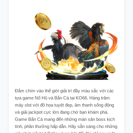
Đắm chìm vào thế giới giải trí đầy màu sắc với các
tựa game Nổ Hũ và Bắn Cá tại KO66. Hàng trăm
máy slot với đồ họa tuyệt đẹp, âm thanh sống động
và giải jackpot cực lớn đang chờ bạn khám phá.
Game Bắn Cá mang đến những màn săn boss kịch
tính, phần thưởng hấp dẫn. Hãy sẵn sàng cho những