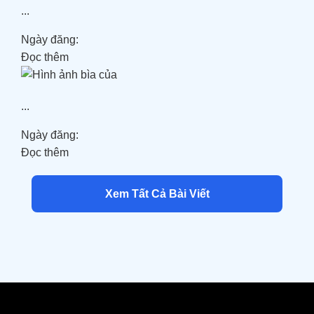
...
Ngày đăng:
Đọc thêm
...
Ngày đăng:
Đọc thêm
Xem Tất Cả Bài Viết