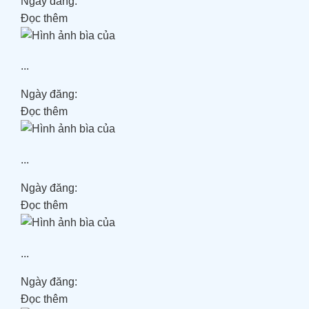
Ngày đăng:
Đọc thêm
...
Ngày đăng:
Đọc thêm
...
Ngày đăng:
Đọc thêm
...
Ngày đăng:
Đọc thêm