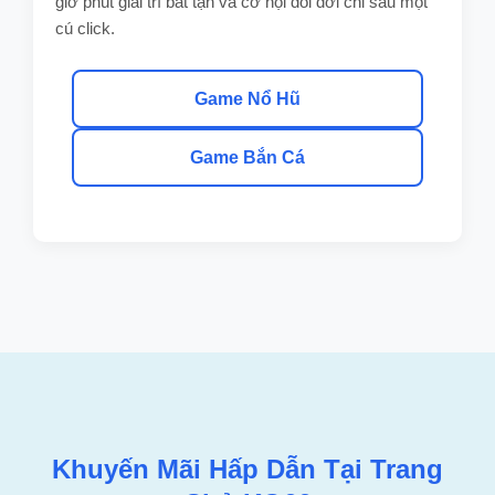
giờ phút giải trí bất tận và cơ hội đổi đời chỉ sau một
cú click.
Game Nổ Hũ
Game Bắn Cá
Khuyến Mãi Hấp Dẫn Tại Trang