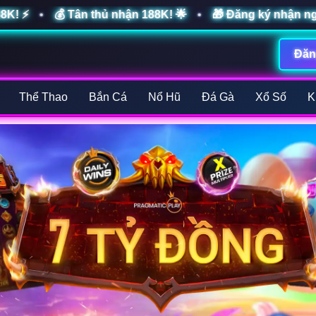
nhận 188K! 🌟
•
🎁 Đăng ký nhận ngay 388K! 🎉
•
🏆 Ư
Đăn
Thể Thao
Bắn Cá
Nổ Hũ
Đá Gà
Xổ Số
K