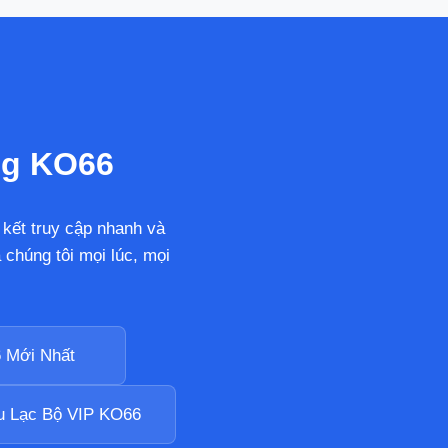
ng KO66
 kết truy cập nhanh và
chúng tôi mọi lúc, mọi
 Mới Nhất
u Lạc Bộ VIP KO66