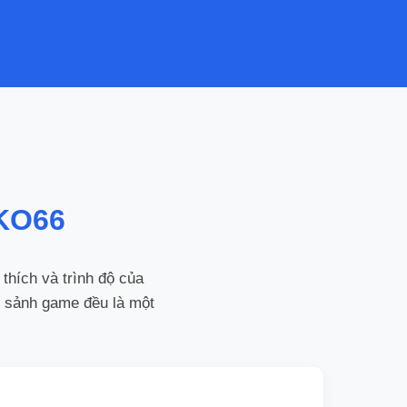
 KO66
thích và trình độ của
ỗi sảnh game đều là một