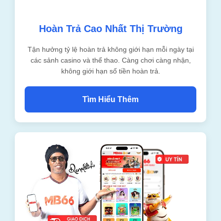
Hoàn Trả Cao Nhất Thị Trường
Tận hưởng tỷ lệ hoàn trả không giới hạn mỗi ngày tại
các sảnh casino và thể thao. Càng chơi càng nhận,
không giới hạn số tiền hoàn trả.
Tìm Hiểu Thêm