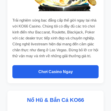
Trải nghiệm sòng bạc đẳng cấp thế giới ngay tại nhà
với KO66 Casino. Chúng tôi có đầy đủ các trò chơi
kinh điển như Baccarat, Roulette, Blackjack, Poker
với các dealer trực tiếp xinh đẹp và chuyên nghiệp.
Công nghệ livestream hiện đại mang đến cảm giác
chân thực như đang ở Las Vegas. Đừng bỏ lỡ cơ hội
thử vận may và rinh về những giải thưởng giá trị.
Chơi Casino Ngay
Nổ Hũ & Bắn Cá KO66