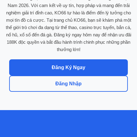
Nam 2026. Với cam kết về uy tín, hợp pháp và mang đến trải
nghiệm giải trí đỉnh cao, KO66 tự hào là điểm đến lý tưởng cho
mọi tín đồ cá cược. Tại trang chủ KO66, bạn sẽ khám phá một
thế giới trò chơi đa dạng từ thể thao, casino trực tuyến, bắn cá,
nổ hũ, xổ số đến đá gà. Đăng ký ngay hôm nay để nhận ưu đãi
188K độc quyền và bắt đầu hành trình chinh phục những phần
thưởng lớn!
Đăng Ký Ngay
Đăng Nhập