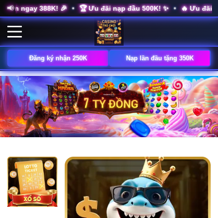
! 🎉
🏆 Ưu đãi nạp đầu 500K! ✨
🔥 Ưu đãi giới hạn 288K! ⚡
📢
•
•
Đăng ký nhận 250K
Nạp lần đầu tặng 350K