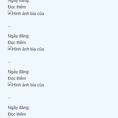
Ngày đăng:
Đọc thêm
...
Ngày đăng:
Đọc thêm
...
Ngày đăng:
Đọc thêm
...
Ngày đăng:
Đọc thêm