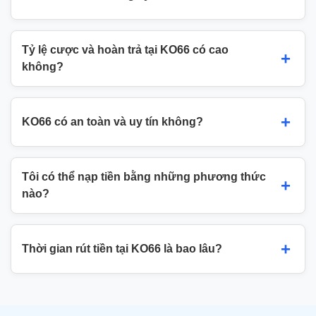
Tỷ lệ cược và hoàn trả tại KO66 có cao
+
không?
+
KO66 có an toàn và uy tín không?
Tôi có thể nạp tiền bằng những phương thức
+
nào?
+
Thời gian rút tiền tại KO66 là bao lâu?