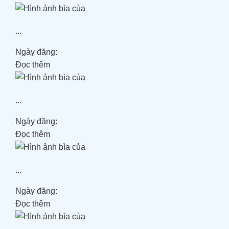
...
Ngày đăng:
Đọc thêm
...
Ngày đăng:
Đọc thêm
...
Ngày đăng:
Đọc thêm