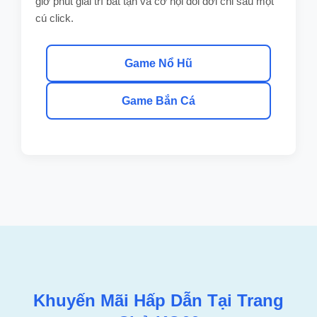
giờ phút giải trí bất tận và cơ hội đổi đời chỉ sau một
cú click.
Game Nổ Hũ
Game Bắn Cá
Khuyến Mãi Hấp Dẫn Tại Trang