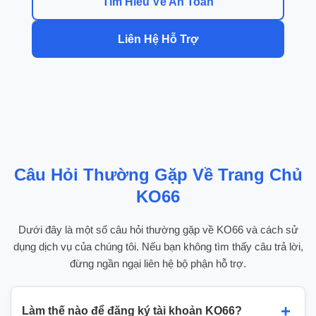
Tìm Hiểu Về An Toàn
Liên Hệ Hỗ Trợ
Câu Hỏi Thường Gặp Về Trang Chủ
KO66
Dưới đây là một số câu hỏi thường gặp về KO66 và cách sử
dụng dịch vụ của chúng tôi. Nếu bạn không tìm thấy câu trả lời,
đừng ngần ngại liên hệ bộ phận hỗ trợ.
+
Làm thế nào để đăng ký tài khoản KO66?