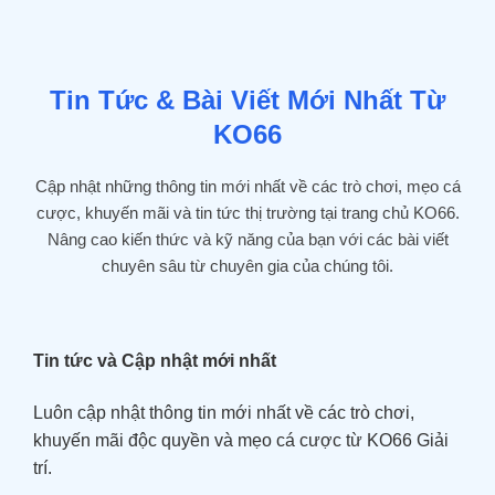
Tin Tức & Bài Viết Mới Nhất Từ
KO66
Cập nhật những thông tin mới nhất về các trò chơi, mẹo cá
cược, khuyến mãi và tin tức thị trường tại trang chủ KO66.
Nâng cao kiến thức và kỹ năng của bạn với các bài viết
chuyên sâu từ chuyên gia của chúng tôi.
Tin tức và Cập nhật mới nhất
Luôn cập nhật thông tin mới nhất về các trò chơi,
khuyến mãi độc quyền và mẹo cá cược từ KO66 Giải
trí.