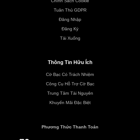
Chính Sách Cookie
Tuân Thủ GDPR
Đăng Nhập
Đăng Ký
Tải Xuống
Thông Tin Hữu Ích
Cờ Bạc Có Trách Nhiệm
Công Cụ Hỗ Trợ Cờ Bạc
Trung Tâm Tài Nguyên
Khuyến Mãi Đặc Biệt
Phương Thức Thanh Toán