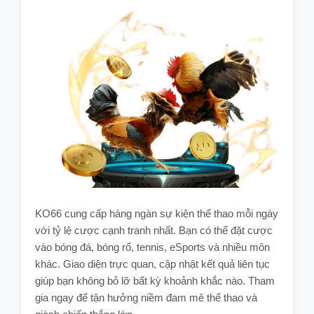
KO66 cung cấp hàng ngàn sự kiện thể thao mỗi ngày
với tỷ lệ cược cạnh tranh nhất. Bạn có thể đặt cược
vào bóng đá, bóng rổ, tennis, eSports và nhiều môn
khác. Giao diện trực quan, cập nhật kết quả liên tục
giúp bạn không bỏ lỡ bất kỳ khoảnh khắc nào. Tham
gia ngay để tận hưởng niềm đam mê thể thao và