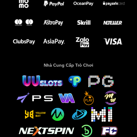
Nhà Cung Cấp Trò Chơi