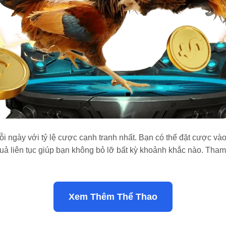
 ngày với tỷ lệ cược cạnh tranh nhất. Bạn có thể đặt cược vào 
quả liên tục giúp bạn không bỏ lỡ bất kỳ khoảnh khắc nào. Th
Xem Thêm Thể Thao