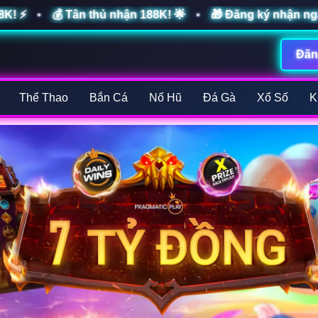
hận 188K! 🌟
•
🎁 Đăng ký nhận ngay 388K! 🎉
•
🏆 Ưu
Đăn
Thể Thao
Bắn Cá
Nổ Hũ
Đá Gà
Xổ Số
K