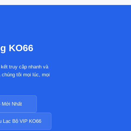
ng KO66
 kết truy cập nhanh và
chúng tôi mọi lúc, mọi
 Mới Nhất
u Lạc Bộ VIP KO66