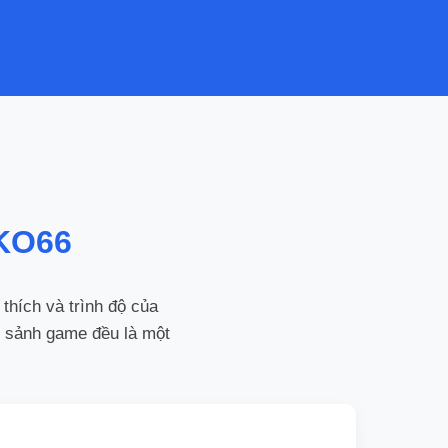
 KO66
thích và trình độ của
ỗi sảnh game đều là một