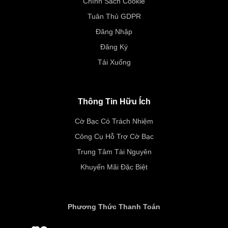
Chính Sách Cookie
Tuân Thủ GDPR
Đăng Nhập
Đăng Ký
Tải Xuống
Thông Tin Hữu Ích
Cờ Bạc Có Trách Nhiệm
Công Cụ Hỗ Trợ Cờ Bạc
Trung Tâm Tài Nguyên
Khuyến Mãi Đặc Biệt
Phương Thức Thanh Toán