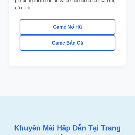
giờ phút giải trí bất tận và cơ hội đổi đời chỉ sau một
cú click.
Game Nổ Hũ
Game Bắn Cá
Khuyến Mãi Hấp Dẫn Tại Trang