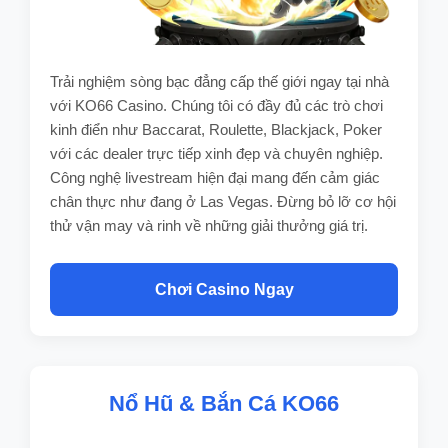
Trải nghiệm sòng bạc đẳng cấp thế giới ngay tại nhà
với KO66 Casino. Chúng tôi có đầy đủ các trò chơi
kinh điển như Baccarat, Roulette, Blackjack, Poker
với các dealer trực tiếp xinh đẹp và chuyên nghiệp.
Công nghệ livestream hiện đại mang đến cảm giác
chân thực như đang ở Las Vegas. Đừng bỏ lỡ cơ hội
thử vận may và rinh về những giải thưởng giá trị.
Chơi Casino Ngay
Nổ Hũ & Bắn Cá KO66