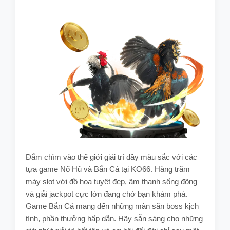
Đắm chìm vào thế giới giải trí đầy màu sắc với các
tựa game Nổ Hũ và Bắn Cá tại KO66. Hàng trăm
máy slot với đồ họa tuyệt đẹp, âm thanh sống động
và giải jackpot cực lớn đang chờ bạn khám phá.
Game Bắn Cá mang đến những màn săn boss kịch
tính, phần thưởng hấp dẫn. Hãy sẵn sàng cho những