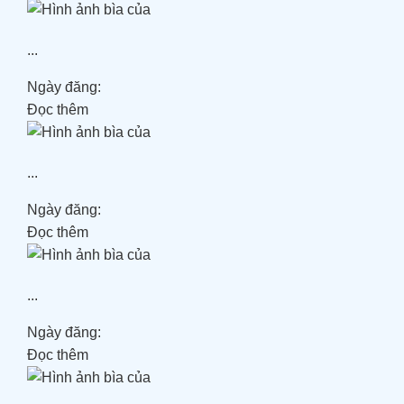
...
Ngày đăng:
Đọc thêm
...
Ngày đăng:
Đọc thêm
...
Ngày đăng:
Đọc thêm