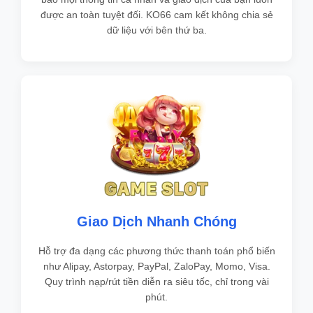
được an toàn tuyệt đối. KO66 cam kết không chia sẻ
dữ liệu với bên thứ ba.
Giao Dịch Nhanh Chóng
Hỗ trợ đa dạng các phương thức thanh toán phổ biến
như Alipay, Astorpay, PayPal, ZaloPay, Momo, Visa.
Quy trình nạp/rút tiền diễn ra siêu tốc, chỉ trong vài
phút.