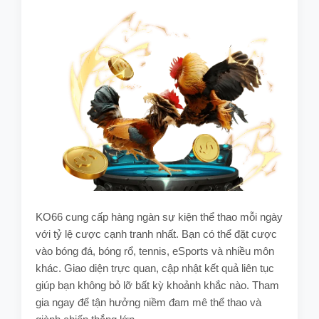
KO66 cung cấp hàng ngàn sự kiện thể thao mỗi ngày
với tỷ lệ cược cạnh tranh nhất. Bạn có thể đặt cược
vào bóng đá, bóng rổ, tennis, eSports và nhiều môn
khác. Giao diện trực quan, cập nhật kết quả liên tục
giúp bạn không bỏ lỡ bất kỳ khoảnh khắc nào. Tham
gia ngay để tận hưởng niềm đam mê thể thao và