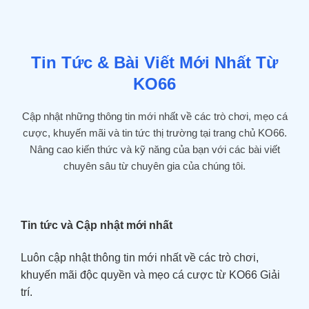
Tin Tức & Bài Viết Mới Nhất Từ
KO66
Cập nhật những thông tin mới nhất về các trò chơi, mẹo cá
cược, khuyến mãi và tin tức thị trường tại trang chủ KO66.
Nâng cao kiến thức và kỹ năng của bạn với các bài viết
chuyên sâu từ chuyên gia của chúng tôi.
Tin tức và Cập nhật mới nhất
Luôn cập nhật thông tin mới nhất về các trò chơi,
khuyến mãi độc quyền và mẹo cá cược từ KO66 Giải
trí.