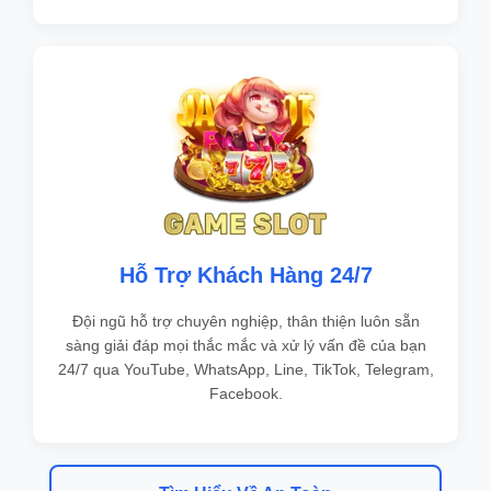
Hỗ Trợ Khách Hàng 24/7
Đội ngũ hỗ trợ chuyên nghiệp, thân thiện luôn sẵn
sàng giải đáp mọi thắc mắc và xử lý vấn đề của bạn
24/7 qua YouTube, WhatsApp, Line, TikTok, Telegram,
Facebook.