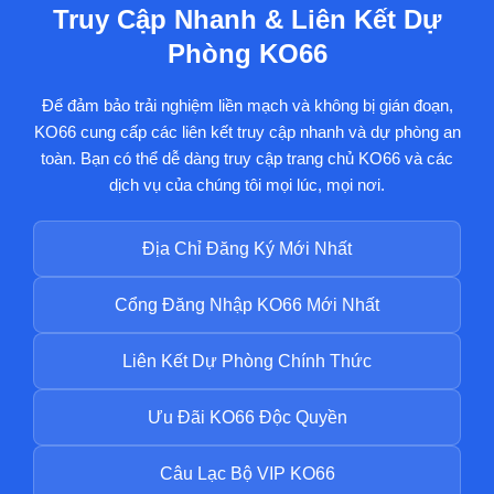
Truy Cập Nhanh & Liên Kết Dự
Phòng KO66
Để đảm bảo trải nghiệm liền mạch và không bị gián đoạn,
KO66 cung cấp các liên kết truy cập nhanh và dự phòng an
toàn. Bạn có thể dễ dàng truy cập trang chủ KO66 và các
dịch vụ của chúng tôi mọi lúc, mọi nơi.
Địa Chỉ Đăng Ký Mới Nhất
Cổng Đăng Nhập KO66 Mới Nhất
Liên Kết Dự Phòng Chính Thức
Ưu Đãi KO66 Độc Quyền
Câu Lạc Bộ VIP KO66