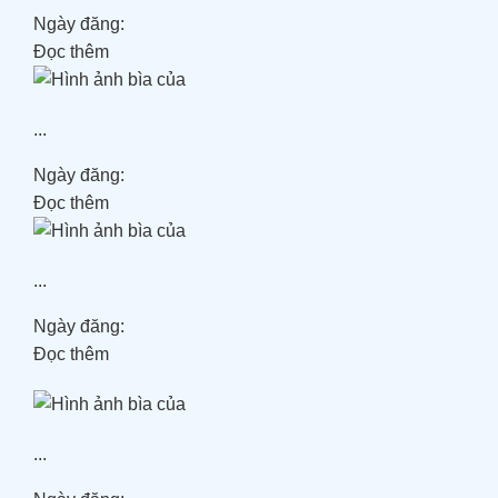
Ngày đăng:
Đọc thêm
...
Ngày đăng:
Đọc thêm
...
Ngày đăng:
Đọc thêm
...