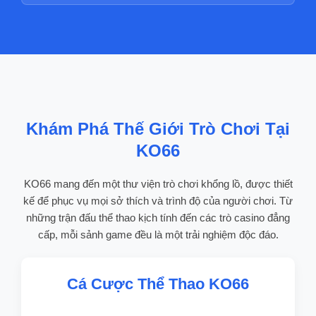
Khám Phá Thế Giới Trò Chơi Tại
KO66
KO66 mang đến một thư viện trò chơi khổng lồ, được thiết
kế để phục vụ mọi sở thích và trình độ của người chơi. Từ
những trận đấu thể thao kịch tính đến các trò casino đẳng
cấp, mỗi sảnh game đều là một trải nghiệm độc đáo.
Cá Cược Thể Thao KO66