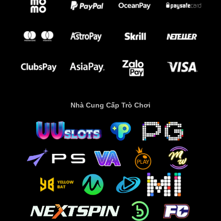
Nhà Cung Cấp Trò Chơi