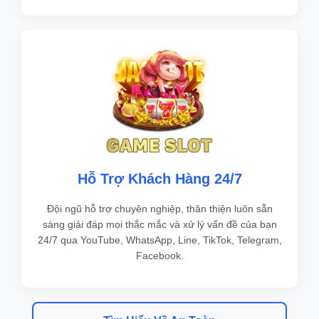
Hỗ Trợ Khách Hàng 24/7
Đội ngũ hỗ trợ chuyên nghiệp, thân thiện luôn sẵn
sàng giải đáp mọi thắc mắc và xử lý vấn đề của bạn
24/7 qua YouTube, WhatsApp, Line, TikTok, Telegram,
Facebook.