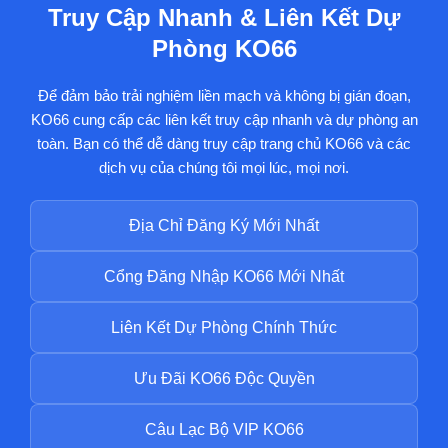
Truy Cập Nhanh & Liên Kết Dự
Phòng KO66
Để đảm bảo trải nghiệm liền mạch và không bị gián đoạn,
KO66 cung cấp các liên kết truy cập nhanh và dự phòng an
toàn. Bạn có thể dễ dàng truy cập trang chủ KO66 và các
dịch vụ của chúng tôi mọi lúc, mọi nơi.
Địa Chỉ Đăng Ký Mới Nhất
Cổng Đăng Nhập KO66 Mới Nhất
Liên Kết Dự Phòng Chính Thức
Ưu Đãi KO66 Độc Quyền
Câu Lạc Bộ VIP KO66