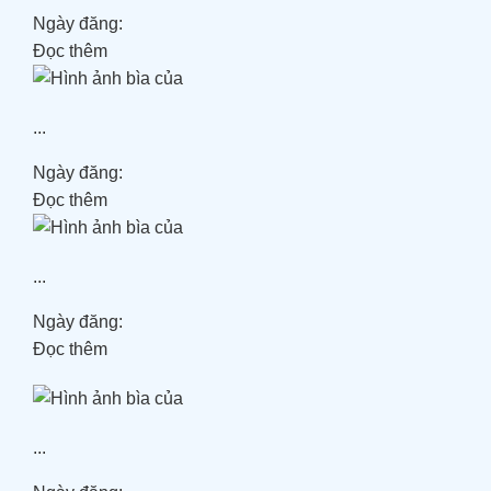
Ngày đăng:
Đọc thêm
...
Ngày đăng:
Đọc thêm
...
Ngày đăng:
Đọc thêm
...