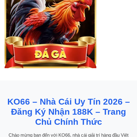
KO66 – Nhà Cái Uy Tín 2026 –
Đăng Ký Nhận 188K – Trang
Chủ Chính Thức
Chào mừng bạn đến với KO66, nhà cái giải trí hàng đầu Việt