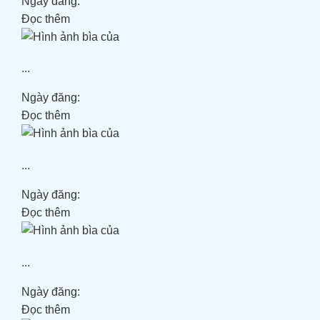
Ngày đăng:
Đọc thêm
...
Ngày đăng:
Đọc thêm
...
Ngày đăng:
Đọc thêm
...
Ngày đăng:
Đọc thêm