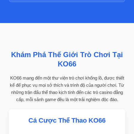
Khám Phá Thế Giới Trò Chơi Tại
KO66
KO66 mang đến một thư viện trò chơi khổng lồ, được thiết
kế để phục vụ mọi sở thích và trình độ của người chơi. Từ
những trận đấu thể thao kịch tính đến các trò casino đẳng
cấp, mỗi sảnh game đều là một trải nghiệm độc đáo.
Cá Cược Thể Thao KO66