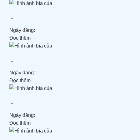
...
Ngày đăng:
Đọc thêm
...
Ngày đăng:
Đọc thêm
...
Ngày đăng:
Đọc thêm