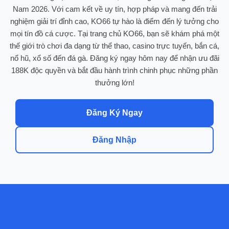
Nam 2026. Với cam kết về uy tín, hợp pháp và mang đến trải
nghiệm giải trí đỉnh cao, KO66 tự hào là điểm đến lý tưởng cho
mọi tín đồ cá cược. Tại trang chủ KO66, bạn sẽ khám phá một
thế giới trò chơi đa dạng từ thể thao, casino trực tuyến, bắn cá,
nổ hũ, xổ số đến đá gà. Đăng ký ngay hôm nay để nhận ưu đãi
188K độc quyền và bắt đầu hành trình chinh phục những phần
thưởng lớn!
Đăng Ký Ngay
Đăng Nhập