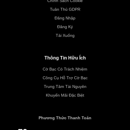
Chính Sách Cookie
Tuân Thủ GDPR
Đăng Nhập
Đăng Ký
Tải Xuống
Thông Tin Hữu Ích
Cờ Bạc Có Trách Nhiệm
Công Cụ Hỗ Trợ Cờ Bạc
Trung Tâm Tài Nguyên
Khuyến Mãi Đặc Biệt
Phương Thức Thanh Toán