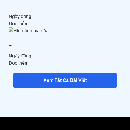
...
Ngày đăng:
Đọc thêm
...
Ngày đăng:
Đọc thêm
Xem Tất Cả Bài Viết