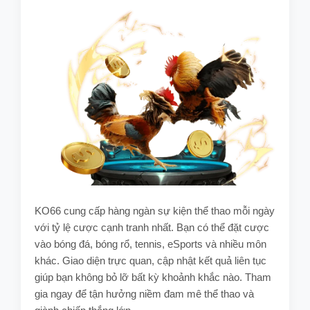
KO66 cung cấp hàng ngàn sự kiện thể thao mỗi ngày
với tỷ lệ cược cạnh tranh nhất. Bạn có thể đặt cược
vào bóng đá, bóng rổ, tennis, eSports và nhiều môn
khác. Giao diện trực quan, cập nhật kết quả liên tục
giúp bạn không bỏ lỡ bất kỳ khoảnh khắc nào. Tham
gia ngay để tận hưởng niềm đam mê thể thao và