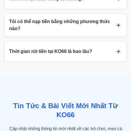
Tôi có thể nạp tiền bằng những phương thức
+
nào?
+
Thời gian rút tiền tại KO66 là bao lâu?
Tin Tức & Bài Viết Mới Nhất Từ
KO66
Cập nhật những thông tin mới nhất về các trò chơi, mẹo cá