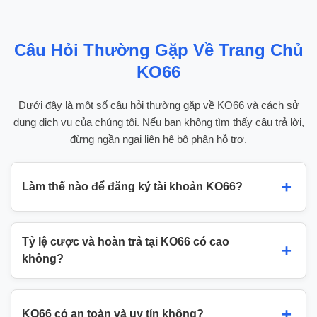
Câu Hỏi Thường Gặp Về Trang Chủ
KO66
Dưới đây là một số câu hỏi thường gặp về KO66 và cách sử
dụng dịch vụ của chúng tôi. Nếu bạn không tìm thấy câu trả lời,
đừng ngần ngại liên hệ bộ phận hỗ trợ.
+
Làm thế nào để đăng ký tài khoản KO66?
Tỷ lệ cược và hoàn trả tại KO66 có cao
+
không?
+
KO66 có an toàn và uy tín không?