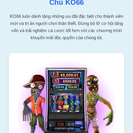
Chủ KO66
KO66 luôn dành tặng những ưu đãi đặc biệt cho thành viên
mới và tri ân người chơi thân thiết. Đừng bỏ lỡ cơ hội tăng
vốn và trải nghiệm cá cược tốt hơn với các chương trình
khuyến mãi độc quyền của chúng tôi.