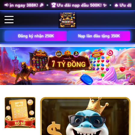
K! 🎉
🏆 Ưu đãi nạp đầu 500K! ✨
🔥 Ưu đãi giới hạn 288K! ⚡
📢
•
•
Đăng ký nhận 250K
Nạp lần đầu tặng 350K