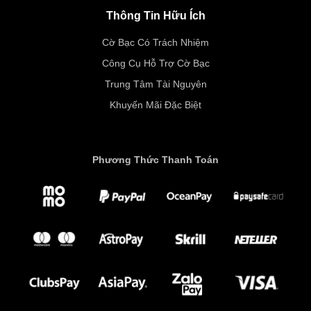
Thông Tin Hữu Ích
Cờ Bạc Có Trách Nhiệm
Công Cụ Hỗ Trợ Cờ Bạc
Trung Tâm Tài Nguyên
Khuyến Mãi Đặc Biệt
Phương Thức Thanh Toán