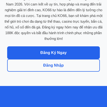
Nam 2026. Với cam kết về uy tín, hợp pháp và mang đến trải
nghiệm giải trí đỉnh cao, KO66 tự hào là điểm đến lý tưởng cho
mọi tín đồ cá cược. Tại trang chủ KO66, bạn sẽ khám phá một
thế giới trò chơi đa dạng từ thể thao, casino trực tuyến, bắn cá,
nổ hũ, xổ số đến đá gà. Đăng ký ngay hôm nay để nhận ưu đãi
188K độc quyền và bắt đầu hành trình chinh phục những phần
thưởng lớn!
Đăng Ký Ngay
Đăng Nhập