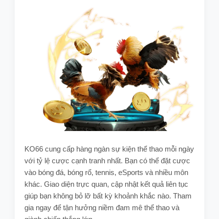
KO66 cung cấp hàng ngàn sự kiện thể thao mỗi ngày
với tỷ lệ cược cạnh tranh nhất. Bạn có thể đặt cược
vào bóng đá, bóng rổ, tennis, eSports và nhiều môn
khác. Giao diện trực quan, cập nhật kết quả liên tục
giúp bạn không bỏ lỡ bất kỳ khoảnh khắc nào. Tham
gia ngay để tận hưởng niềm đam mê thể thao và