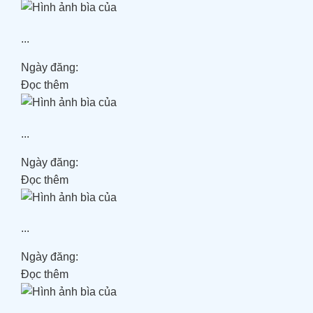
...
Ngày đăng:
Đọc thêm
...
Ngày đăng:
Đọc thêm
...
Ngày đăng:
Đọc thêm