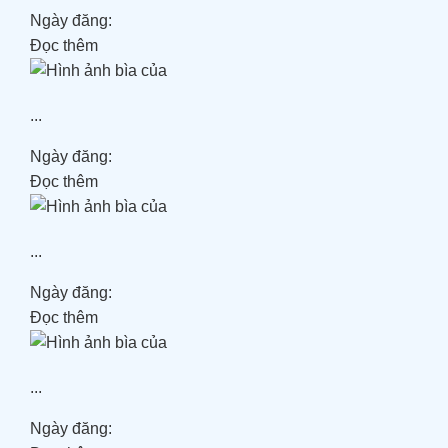
Ngày đăng:
Đọc thêm
...
Ngày đăng:
Đọc thêm
...
Ngày đăng:
Đọc thêm
...
Ngày đăng: