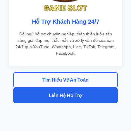
Hỗ Trợ Khách Hàng 24/7
Đội ngũ hỗ trợ chuyên nghiệp, thân thiện luôn sẵn
sàng giải đáp mọi thắc mắc và xử lý vấn đề của bạn
24/7 qua YouTube, WhatsApp, Line, TikTok, Telegram,
Facebook.
Tìm Hiểu Về An Toàn
Liên Hệ Hỗ Trợ