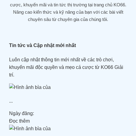
cược, khuyến mãi và tin tức thị trường tại trang chủ KO66.
Nâng cao kiến thức và kỹ năng của bạn với các bài viết
chuyên sâu từ chuyên gia của chúng tôi.
Tin tức và Cập nhật mới nhất
Luôn cập nhật thông tin mới nhất về các trò chơi,
khuyến mãi độc quyền và mẹo cá cược từ KO66 Giải
trí.
...
Ngày đăng:
Đọc thêm