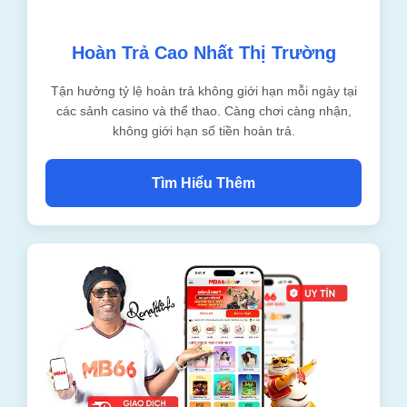
Hoàn Trả Cao Nhất Thị Trường
Tận hưởng tỷ lệ hoàn trả không giới hạn mỗi ngày tại
các sảnh casino và thể thao. Càng chơi càng nhận,
không giới hạn số tiền hoàn trả.
Tìm Hiểu Thêm