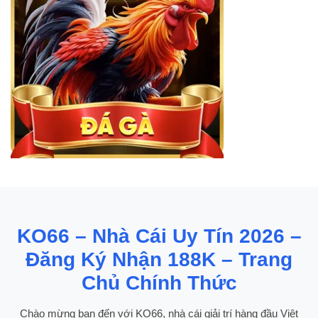
KO66 – Nhà Cái Uy Tín 2026 –
Đăng Ký Nhận 188K – Trang
Chủ Chính Thức
Chào mừng bạn đến với KO66, nhà cái giải trí hàng đầu Việt