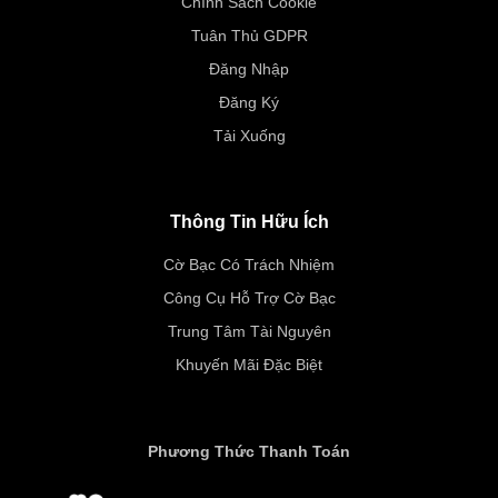
Chính Sách Cookie
Tuân Thủ GDPR
Đăng Nhập
Đăng Ký
Tải Xuống
Thông Tin Hữu Ích
Cờ Bạc Có Trách Nhiệm
Công Cụ Hỗ Trợ Cờ Bạc
Trung Tâm Tài Nguyên
Khuyến Mãi Đặc Biệt
Phương Thức Thanh Toán