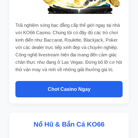
Trải nghiệm sòng bạc đẳng cấp thế giới ngay tại nhà
với KO66 Casino. Chúng tôi có đầy đủ các trò chơi
kinh điển như Baccarat, Roulette, Blackjack, Poker
với các dealer trực tiếp xinh đẹp và chuyên nghiệp.
Công nghệ livestream hiện đại mang đến cảm giác
chân thực như đang ở Las Vegas. Đừng bỏ lỡ cơ hội
thử vận may và rinh về những giải thưởng giá trị.
Chơi Casino Ngay
Nổ Hũ & Bắn Cá KO66