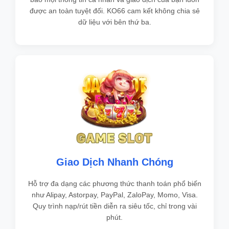
được an toàn tuyệt đối. KO66 cam kết không chia sẻ
dữ liệu với bên thứ ba.
Giao Dịch Nhanh Chóng
Hỗ trợ đa dạng các phương thức thanh toán phổ biến
như Alipay, Astorpay, PayPal, ZaloPay, Momo, Visa.
Quy trình nạp/rút tiền diễn ra siêu tốc, chỉ trong vài
phút.