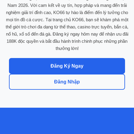
Nam 2026. Với cam kết về uy tín, hợp pháp và mang đến trải
nghiệm giải trí đỉnh cao, KO66 tự hào là điểm đến lý tưởng cho
mọi tín đồ cá cược. Tại trang chủ KO66, bạn sẽ khám phá một
thế giới trò chơi đa dạng từ thể thao, casino trực tuyến, bắn cá,
nổ hũ, xổ số đến đá gà. Đăng ký ngay hôm nay để nhận ưu đãi
188K độc quyền và bắt đầu hành trình chinh phục những phần
thưởng lớn!
Đăng Ký Ngay
Đăng Nhập