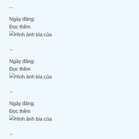
...
Ngày đăng:
Đọc thêm
...
Ngày đăng:
Đọc thêm
...
Ngày đăng:
Đọc thêm
...