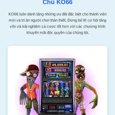
Chủ KO66
KO66 luôn dành tặng những ưu đãi đặc biệt cho thành viên
mới và tri ân người chơi thân thiết. Đừng bỏ lỡ cơ hội tăng
vốn và trải nghiệm cá cược tốt hơn với các chương trình
khuyến mãi độc quyền của chúng tôi.