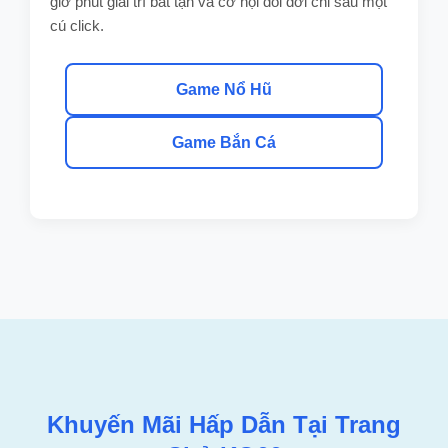
giờ phút giải trí bất tận và cơ hội đổi đời chỉ sau một
cú click.
Game Nổ Hũ
Game Bắn Cá
Khuyến Mãi Hấp Dẫn Tại Trang