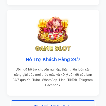
Hỗ Trợ Khách Hàng 24/7
Đội ngũ hỗ trợ chuyên nghiệp, thân thiện luôn sẵn
sàng giải đáp mọi thắc mắc và xử lý vấn đề của bạn
24/7 qua YouTube, WhatsApp, Line, TikTok, Telegram,
Facebook.