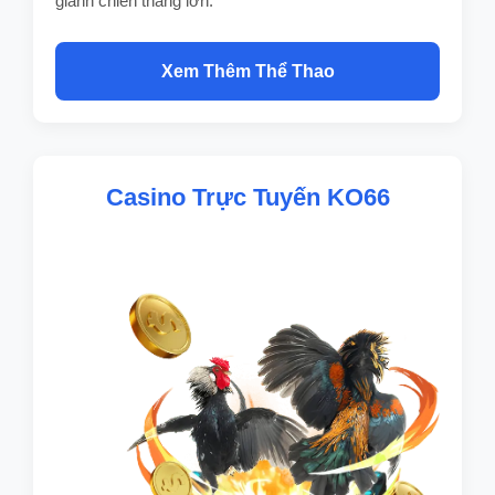
giành chiến thắng lớn.
Xem Thêm Thể Thao
Casino Trực Tuyến KO66