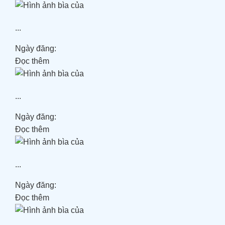
...
Ngày đăng:
Đọc thêm
...
Ngày đăng:
Đọc thêm
...
Ngày đăng:
Đọc thêm