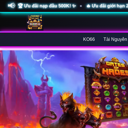
📢
 500K! ✨
•
🔥 Ưu đãi giới hạn 288K! ⚡
•
💰 Tân thủ nhậ
KO66
Tài Nguyên