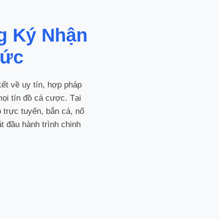
ng Ký Nhận
hức
ết về uy tín, hợp pháp
ọi tín đồ cá cược. Tại
 trực tuyến, bắn cá, nổ
 đầu hành trình chinh