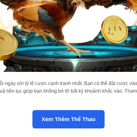
 ngày với tỷ lệ cược cạnh tranh nhất. Bạn có thể đặt cược vào 
quả liên tục giúp bạn không bỏ lỡ bất kỳ khoảnh khắc nào. Th
Xem Thêm Thể Thao