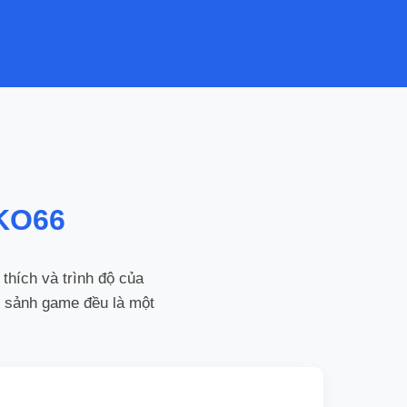
 KO66
thích và trình độ của
ỗi sảnh game đều là một