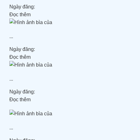
Ngày đăng:
Đọc thêm
...
Ngày đăng:
Đọc thêm
...
Ngày đăng:
Đọc thêm
...