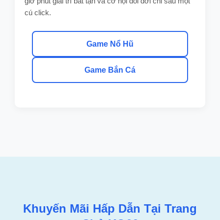
giờ phút giải trí bất tận và cơ hội đổi đời chỉ sau một
cú click.
Game Nổ Hũ
Game Bắn Cá
Khuyến Mãi Hấp Dẫn Tại Trang