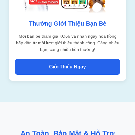
Thưởng Giới Thiệu Bạn Bè
Mời bạn bè tham gia KO66 và nhận ngay hoa hồng
hấp dẫn từ mỗi lượt giới thiệu thành công. Càng nhiều
bạn, càng nhiều tiền thưởng!
Giới Thiệu Ngay
An Toàn, Bảo Mật & Hỗ Trợ