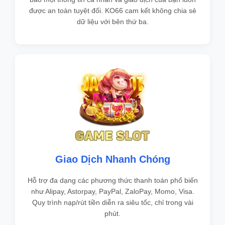
được an toàn tuyệt đối. KO66 cam kết không chia sẻ
dữ liệu với bên thứ ba.
Giao Dịch Nhanh Chóng
Hỗ trợ đa dạng các phương thức thanh toán phổ biến
như Alipay, Astorpay, PayPal, ZaloPay, Momo, Visa.
Quy trình nạp/rút tiền diễn ra siêu tốc, chỉ trong vài
phút.