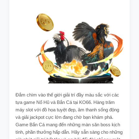
Đắm chìm vào thế giới giải trí đầy màu sắc với các
tựa game Nổ Hũ và Bắn Cá tại KO66. Hàng trăm
máy slot với đồ họa tuyệt đẹp, âm thanh sống động
và giải jackpot cực lớn đang chờ bạn khám phá.
Game Bắn Cá mang đến những màn săn boss kịch
tính, phần thưởng hấp dẫn. Hãy sẵn sàng cho những