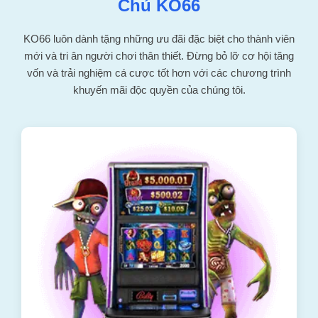
Chủ KO66
KO66 luôn dành tặng những ưu đãi đặc biệt cho thành viên
mới và tri ân người chơi thân thiết. Đừng bỏ lỡ cơ hội tăng
vốn và trải nghiệm cá cược tốt hơn với các chương trình
khuyến mãi độc quyền của chúng tôi.