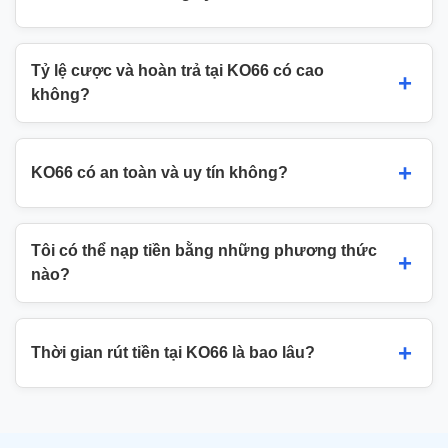
Tỷ lệ cược và hoàn trả tại KO66 có cao
+
không?
+
KO66 có an toàn và uy tín không?
Tôi có thể nạp tiền bằng những phương thức
+
nào?
+
Thời gian rút tiền tại KO66 là bao lâu?