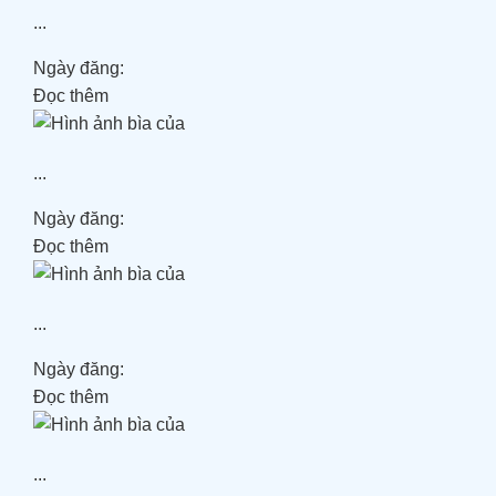
...
Ngày đăng:
Đọc thêm
...
Ngày đăng:
Đọc thêm
...
Ngày đăng:
Đọc thêm
...