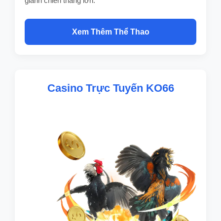
giành chiến thắng lớn.
Xem Thêm Thể Thao
Casino Trực Tuyến KO66