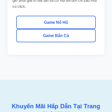
giờ phút giải trí bất tận và cơ hội đổi đời chỉ sau một
cú click.
Game Nổ Hũ
Game Bắn Cá
Khuyến Mãi Hấp Dẫn Tại Trang