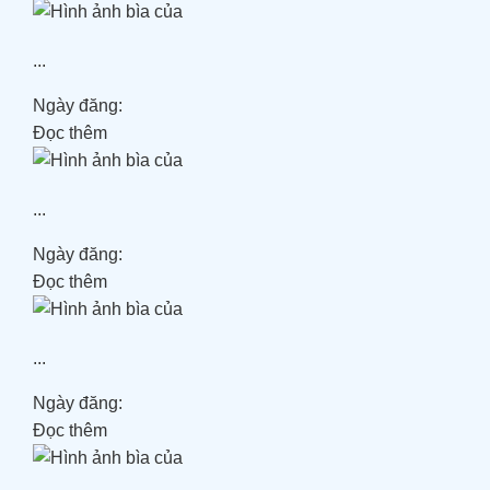
...
Ngày đăng:
Đọc thêm
...
Ngày đăng:
Đọc thêm
...
Ngày đăng:
Đọc thêm