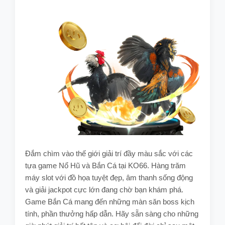
Đắm chìm vào thế giới giải trí đầy màu sắc với các
tựa game Nổ Hũ và Bắn Cá tại KO66. Hàng trăm
máy slot với đồ họa tuyệt đẹp, âm thanh sống động
và giải jackpot cực lớn đang chờ bạn khám phá.
Game Bắn Cá mang đến những màn săn boss kịch
tính, phần thưởng hấp dẫn. Hãy sẵn sàng cho những