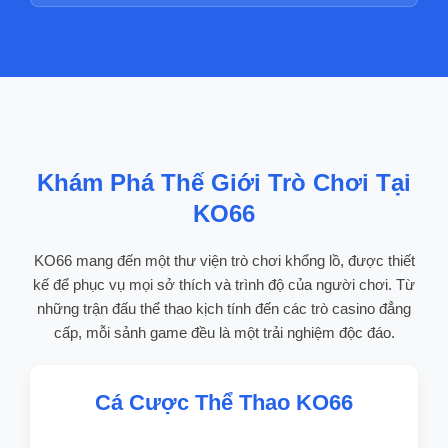
Khám Phá Thế Giới Trò Chơi Tại
KO66
KO66 mang đến một thư viện trò chơi khổng lồ, được thiết
kế để phục vụ mọi sở thích và trình độ của người chơi. Từ
những trận đấu thể thao kịch tính đến các trò casino đẳng
cấp, mỗi sảnh game đều là một trải nghiệm độc đáo.
Cá Cược Thể Thao KO66