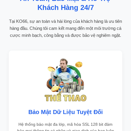
Khách Hàng 24/7
Tại KO66, sự an toàn và hài lòng của khách hàng là ưu tiên
hàng đầu. Chúng tôi cam kết mang đến một môi trường cá
cược minh bạch, công bằng và được bảo vệ nghiêm ngặt.
Bảo Mật Dữ Liệu Tuyệt Đối
Hệ thống bảo mật đa lớp, mã hóa SSL 128 bit đảm
bảo mọi thông tin cá nhân và giao dịch của bạn luôn