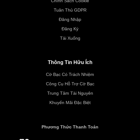
Chính Sách Cookie
Tuân Thủ GDPR
Đăng Nhập
Đăng Ký
Tải Xuống
Thông Tin Hữu Ích
Cờ Bạc Có Trách Nhiệm
Công Cụ Hỗ Trợ Cờ Bạc
Trung Tâm Tài Nguyên
Khuyến Mãi Đặc Biệt
Phương Thức Thanh Toán