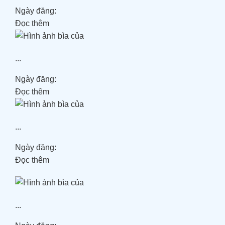
Ngày đăng:
Đọc thêm
...
Ngày đăng:
Đọc thêm
...
Ngày đăng:
Đọc thêm
...