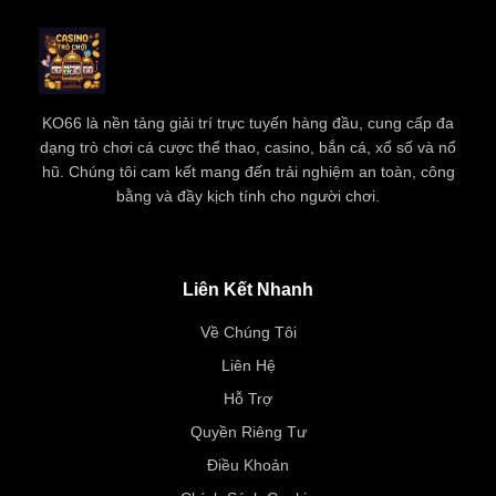
KO66 là nền tảng giải trí trực tuyến hàng đầu, cung cấp đa
dạng trò chơi cá cược thể thao, casino, bắn cá, xổ số và nổ
hũ. Chúng tôi cam kết mang đến trải nghiệm an toàn, công
bằng và đầy kịch tính cho người chơi.
Liên Kết Nhanh
Về Chúng Tôi
Liên Hệ
Hỗ Trợ
Quyền Riêng Tư
Điều Khoản