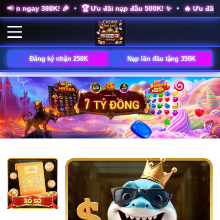
! 🎉
🏆 Ưu đãi nạp đầu 500K! ✨
🔥 Ưu đãi giới hạn 288K! ⚡
📢
•
•
Đăng ký nhận 250K
Nạp lần đầu tặng 350K