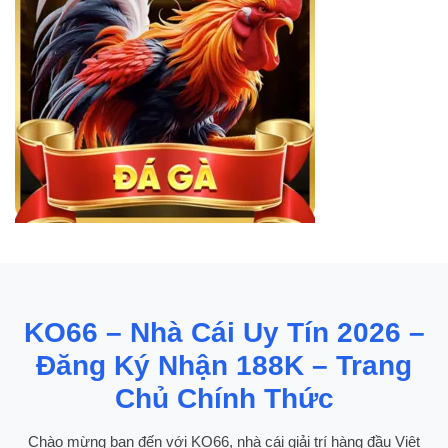
KO66 – Nhà Cái Uy Tín 2026 –
Đăng Ký Nhận 188K – Trang
Chủ Chính Thức
Chào mừng bạn đến với KO66, nhà cái giải trí hàng đầu Việt