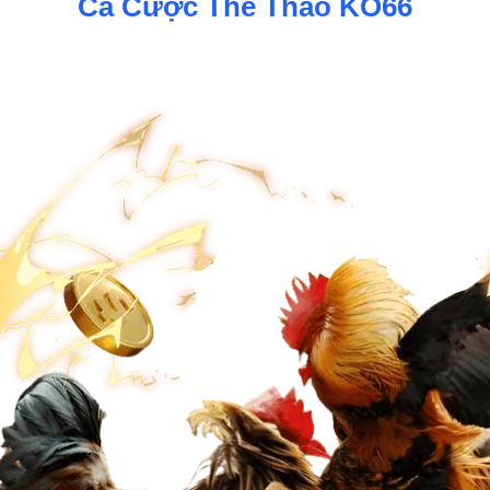
Cá Cược Thể Thao KO66