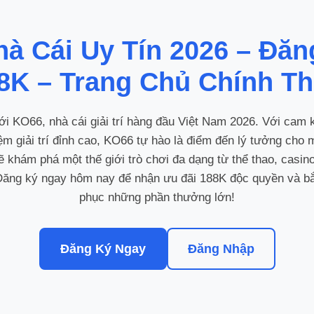
à Cái Uy Tín 2026 – Đă
8K – Trang Chủ Chính T
 KO66, nhà cái giải trí hàng đầu Việt Nam 2026. Với cam k
ệm giải trí đỉnh cao, KO66 tự hào là điểm đến lý tưởng cho m
 khám phá một thế giới trò chơi đa dạng từ thể thao, casino
 Đăng ký ngay hôm nay để nhận ưu đãi 188K độc quyền và bắt
phục những phần thưởng lớn!
Đăng Ký Ngay
Đăng Nhập