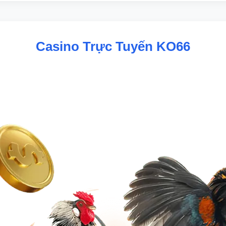
Casino Trực Tuyến KO66