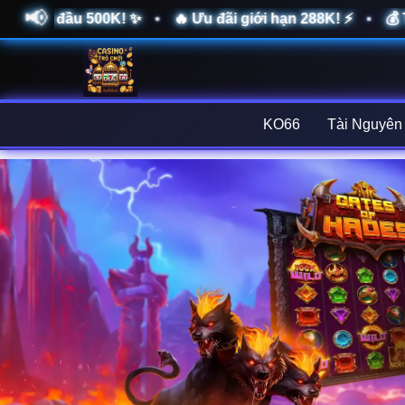
📢
 Ưu đãi giới hạn 288K! ⚡
•
💰 Tân thủ nhận 188K! 🌟
•
KO66
Tài Nguyên