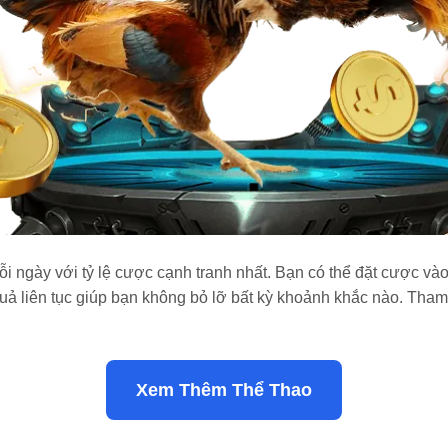
 ngày với tỷ lệ cược cạnh tranh nhất. Bạn có thể đặt cược vào 
quả liên tục giúp bạn không bỏ lỡ bất kỳ khoảnh khắc nào. Th
Xem Thêm Thể Thao