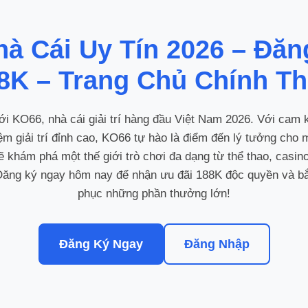
à Cái Uy Tín 2026 – Đă
8K – Trang Chủ Chính T
 KO66, nhà cái giải trí hàng đầu Việt Nam 2026. Với cam k
ệm giải trí đỉnh cao, KO66 tự hào là điểm đến lý tưởng cho m
 khám phá một thế giới trò chơi đa dạng từ thể thao, casino
 Đăng ký ngay hôm nay để nhận ưu đãi 188K độc quyền và bắt
phục những phần thưởng lớn!
Đăng Ký Ngay
Đăng Nhập