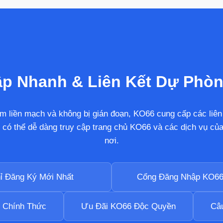
ập Nhanh & Liên Kết Dự Phò
m liền mạch và không bị gián đoạn, KO66 cung cấp các liên
 có thể dễ dàng truy cập trang chủ KO66 và các dịch vụ của 
nơi.
ỉ Đăng Ký Mới Nhất
Cổng Đăng Nhập KO66
g Chính Thức
Ưu Đãi KO66 Độc Quyền
Câ