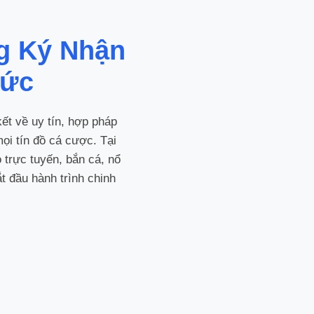
ng Ký Nhận
hức
ết về uy tín, hợp pháp
ọi tín đồ cá cược. Tại
 trực tuyến, bắn cá, nổ
 đầu hành trình chinh