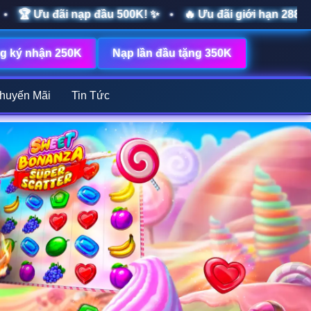
! ✨
•
🔥 Ưu đãi giới hạn 288K! ⚡
•
💰 Tân thủ nhận 188K
g ký nhận 250K
Nạp lần đầu tặng 350K
huyến Mãi
Tin Tức