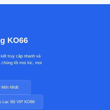
ng KO66
 kết truy cập nhanh và
chúng tôi mọi lúc, mọi
 Mới Nhất
u Lạc Bộ VIP KO66