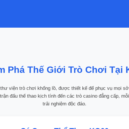
 Phá Thế Giới Trò Chơi Tại
ư viện trò chơi khổng lồ, được thiết kế để phục vụ mọi sở 
rận đấu thể thao kịch tính đến các trò casino đẳng cấp, m
trải nghiệm độc đáo.