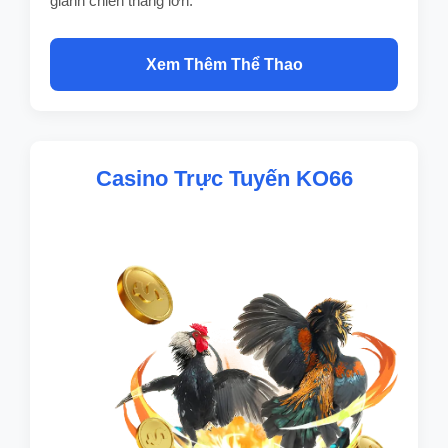
giành chiến thắng lớn.
Xem Thêm Thể Thao
Casino Trực Tuyến KO66