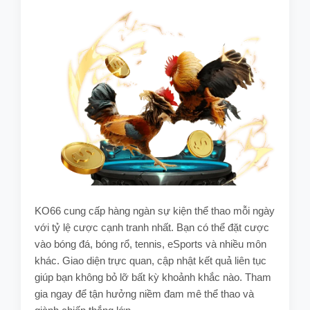
KO66 cung cấp hàng ngàn sự kiện thể thao mỗi ngày
với tỷ lệ cược cạnh tranh nhất. Bạn có thể đặt cược
vào bóng đá, bóng rổ, tennis, eSports và nhiều môn
khác. Giao diện trực quan, cập nhật kết quả liên tục
giúp bạn không bỏ lỡ bất kỳ khoảnh khắc nào. Tham
gia ngay để tận hưởng niềm đam mê thể thao và