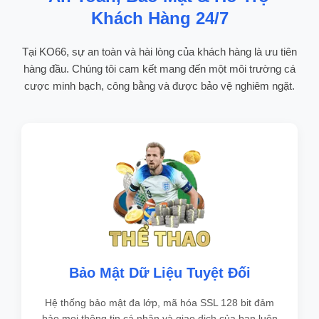
Khách Hàng 24/7
Tại KO66, sự an toàn và hài lòng của khách hàng là ưu tiên
hàng đầu. Chúng tôi cam kết mang đến một môi trường cá
cược minh bạch, công bằng và được bảo vệ nghiêm ngặt.
Bảo Mật Dữ Liệu Tuyệt Đối
Hệ thống bảo mật đa lớp, mã hóa SSL 128 bit đảm
bảo mọi thông tin cá nhân và giao dịch của bạn luôn