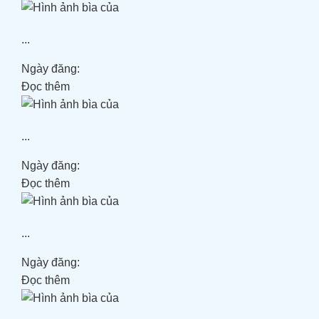
...
Ngày đăng:
Đọc thêm
...
Ngày đăng:
Đọc thêm
...
Ngày đăng:
Đọc thêm