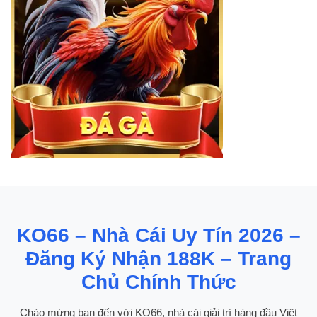
KO66 – Nhà Cái Uy Tín 2026 –
Đăng Ký Nhận 188K – Trang
Chủ Chính Thức
Chào mừng bạn đến với KO66, nhà cái giải trí hàng đầu Việt