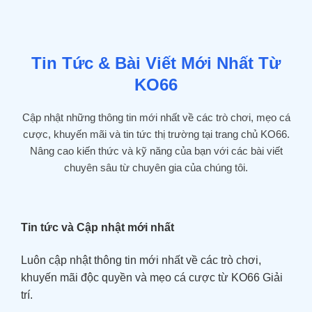
Tin Tức & Bài Viết Mới Nhất Từ
KO66
Cập nhật những thông tin mới nhất về các trò chơi, mẹo cá
cược, khuyến mãi và tin tức thị trường tại trang chủ KO66.
Nâng cao kiến thức và kỹ năng của bạn với các bài viết
chuyên sâu từ chuyên gia của chúng tôi.
Tin tức và Cập nhật mới nhất
Luôn cập nhật thông tin mới nhất về các trò chơi,
khuyến mãi độc quyền và mẹo cá cược từ KO66 Giải
trí.