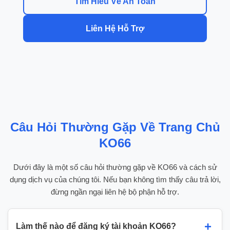
Tìm Hiểu Về An Toàn
Liên Hệ Hỗ Trợ
Câu Hỏi Thường Gặp Về Trang Chủ
KO66
Dưới đây là một số câu hỏi thường gặp về KO66 và cách sử
dụng dịch vụ của chúng tôi. Nếu bạn không tìm thấy câu trả lời,
đừng ngần ngại liên hệ bộ phận hỗ trợ.
+
Làm thế nào để đăng ký tài khoản KO66?