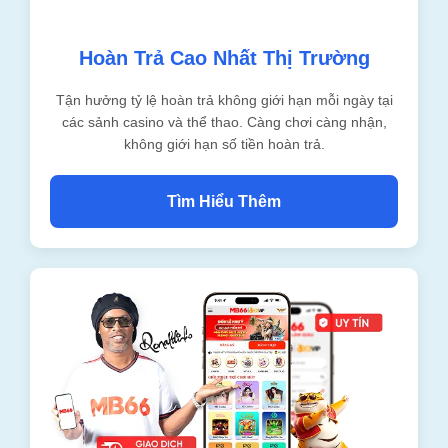
Hoàn Trả Cao Nhất Thị Trường
Tận hưởng tỷ lệ hoàn trả không giới hạn mỗi ngày tại
các sảnh casino và thể thao. Càng chơi càng nhận,
không giới hạn số tiền hoàn trả.
Tìm Hiểu Thêm