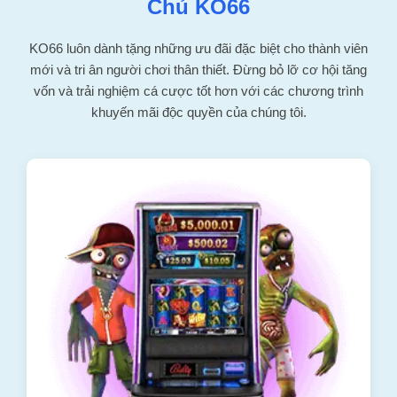
Chủ KO66
KO66 luôn dành tặng những ưu đãi đặc biệt cho thành viên
mới và tri ân người chơi thân thiết. Đừng bỏ lỡ cơ hội tăng
vốn và trải nghiệm cá cược tốt hơn với các chương trình
khuyến mãi độc quyền của chúng tôi.