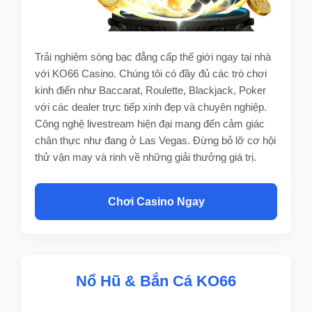
Trải nghiệm sòng bạc đẳng cấp thế giới ngay tại nhà
với KO66 Casino. Chúng tôi có đầy đủ các trò chơi
kinh điển như Baccarat, Roulette, Blackjack, Poker
với các dealer trực tiếp xinh đẹp và chuyên nghiệp.
Công nghệ livestream hiện đại mang đến cảm giác
chân thực như đang ở Las Vegas. Đừng bỏ lỡ cơ hội
thử vận may và rinh về những giải thưởng giá trị.
Chơi Casino Ngay
Nổ Hũ & Bắn Cá KO66