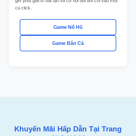
giờ phút giải trí bất tận và cơ hội đổi đời chỉ sau một
cú click.
Game Nổ Hũ
Game Bắn Cá
Khuyến Mãi Hấp Dẫn Tại Trang