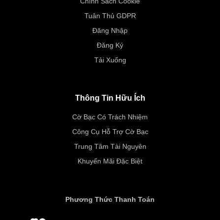
Chính Sách Cookie
Tuân Thủ GDPR
Đăng Nhập
Đăng Ký
Tải Xuống
Thông Tin Hữu Ích
Cờ Bạc Có Trách Nhiệm
Công Cụ Hỗ Trợ Cờ Bạc
Trung Tâm Tài Nguyên
Khuyến Mãi Đặc Biệt
Phương Thức Thanh Toán