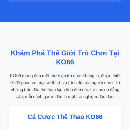
Khám Phá Thế Giới Trò Chơi Tại
KO66
KO66 mang đến một thư viện trò chơi khổng lồ, được thiết
kế để phục vụ mọi sở thích và trình độ của người chơi. Từ
những trận đấu thể thao kịch tính đến các trò casino đẳng
cấp, mỗi sảnh game đều là một trải nghiệm độc đáo.
Cá Cược Thể Thao KO66