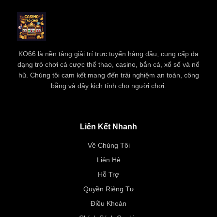
KO66 là nền tảng giải trí trực tuyến hàng đầu, cung cấp đa
dạng trò chơi cá cược thể thao, casino, bắn cá, xổ số và nổ
hũ. Chúng tôi cam kết mang đến trải nghiệm an toàn, công
bằng và đầy kịch tính cho người chơi.
Liên Kết Nhanh
Về Chúng Tôi
Liên Hệ
Hỗ Trợ
Quyền Riêng Tư
Điều Khoản