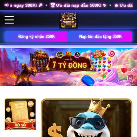
! 🎉
🏆 Ưu đãi nạp đầu 500K! ✨
🔥 Ưu đãi giới hạn 288K! ⚡
📢
•
•
Đăng ký nhận 250K
Nạp lần đầu tặng 350K