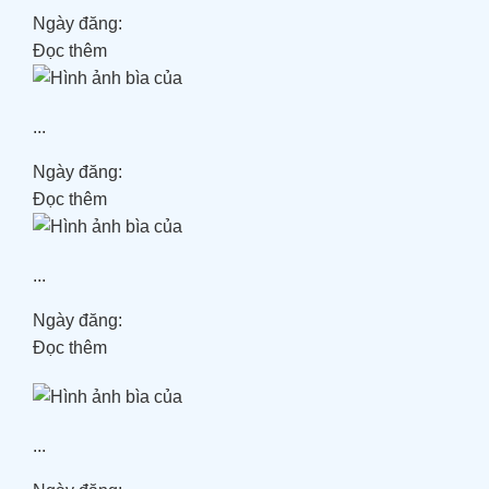
Ngày đăng:
Đọc thêm
...
Ngày đăng:
Đọc thêm
...
Ngày đăng:
Đọc thêm
...