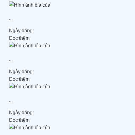
...
Ngày đăng:
Đọc thêm
...
Ngày đăng:
Đọc thêm
...
Ngày đăng:
Đọc thêm