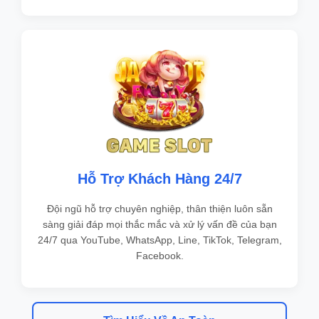
Hỗ Trợ Khách Hàng 24/7
Đội ngũ hỗ trợ chuyên nghiệp, thân thiện luôn sẵn
sàng giải đáp mọi thắc mắc và xử lý vấn đề của bạn
24/7 qua YouTube, WhatsApp, Line, TikTok, Telegram,
Facebook.