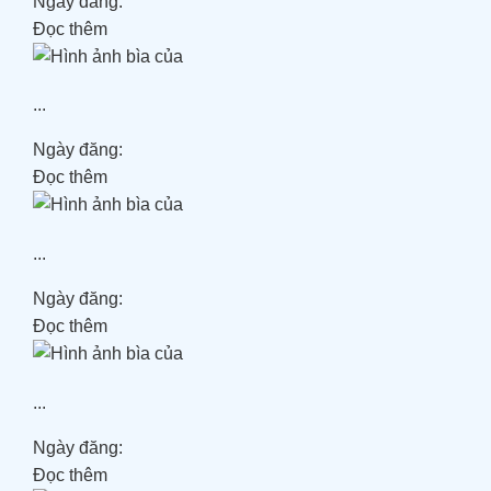
Ngày đăng:
Đọc thêm
...
Ngày đăng:
Đọc thêm
...
Ngày đăng:
Đọc thêm
...
Ngày đăng:
Đọc thêm