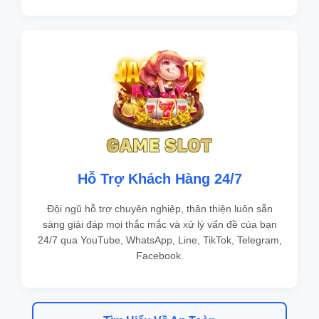
Hỗ Trợ Khách Hàng 24/7
Đội ngũ hỗ trợ chuyên nghiệp, thân thiện luôn sẵn
sàng giải đáp mọi thắc mắc và xử lý vấn đề của bạn
24/7 qua YouTube, WhatsApp, Line, TikTok, Telegram,
Facebook.