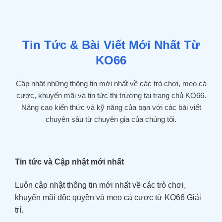
Tin Tức & Bài Viết Mới Nhất Từ
KO66
Cập nhật những thông tin mới nhất về các trò chơi, mẹo cá
cược, khuyến mãi và tin tức thị trường tại trang chủ KO66.
Nâng cao kiến thức và kỹ năng của bạn với các bài viết
chuyên sâu từ chuyên gia của chúng tôi.
Tin tức và Cập nhật mới nhất
Luôn cập nhật thông tin mới nhất về các trò chơi,
khuyến mãi độc quyền và mẹo cá cược từ KO66 Giải
trí.