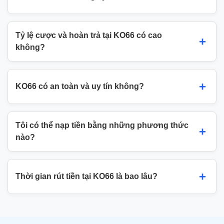
Tỷ lệ cược và hoàn trả tại KO66 có cao
+
không?
+
KO66 có an toàn và uy tín không?
Tôi có thể nạp tiền bằng những phương thức
+
nào?
+
Thời gian rút tiền tại KO66 là bao lâu?