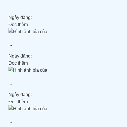
...
Ngày đăng:
Đọc thêm
...
Ngày đăng:
Đọc thêm
...
Ngày đăng:
Đọc thêm
...