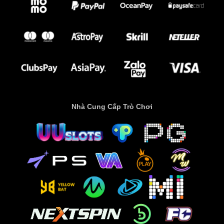
Nhà Cung Cấp Trò Chơi