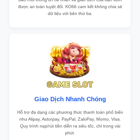
được an toàn tuyệt đối. KO66 cam kết không chia sẻ
dữ liệu với bên thứ ba.
Giao Dịch Nhanh Chóng
Hỗ trợ đa dạng các phương thức thanh toán phổ biến
như Alipay, Astorpay, PayPal, ZaloPay, Momo, Visa.
Quy trình nạp/rút tiền diễn ra siêu tốc, chỉ trong vài
phút.