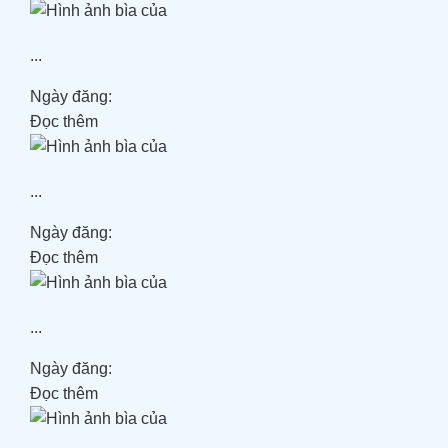
...
Ngày đăng:
Đọc thêm
...
Ngày đăng:
Đọc thêm
...
Ngày đăng:
Đọc thêm