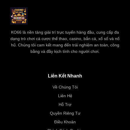
KO66 là nền tảng giải trí trực tuyến hàng đầu, cung cấp đa
dạng trò chơi cá cược thể thao, casino, bắn cá, xổ số và nổ
hũ. Chúng tôi cam kết mang đến trải nghiệm an toàn, công
bằng và đầy kịch tính cho người chơi.
Liên Kết Nhanh
Về Chúng Tôi
Liên Hệ
Hỗ Trợ
Quyền Riêng Tư
Điều Khoản