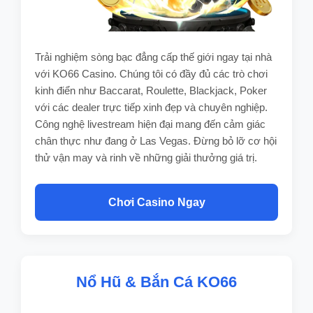
Trải nghiệm sòng bạc đẳng cấp thế giới ngay tại nhà
với KO66 Casino. Chúng tôi có đầy đủ các trò chơi
kinh điển như Baccarat, Roulette, Blackjack, Poker
với các dealer trực tiếp xinh đẹp và chuyên nghiệp.
Công nghệ livestream hiện đại mang đến cảm giác
chân thực như đang ở Las Vegas. Đừng bỏ lỡ cơ hội
thử vận may và rinh về những giải thưởng giá trị.
Chơi Casino Ngay
Nổ Hũ & Bắn Cá KO66