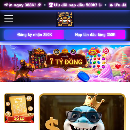
! 🎉
🏆 Ưu đãi nạp đầu 500K! ✨
🔥 Ưu đãi giới hạn 288K! ⚡
📢
•
•
Đăng ký nhận 250K
Nạp lần đầu tặng 350K