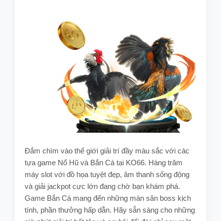
Đắm chìm vào thế giới giải trí đầy màu sắc với các
tựa game Nổ Hũ và Bắn Cá tại KO66. Hàng trăm
máy slot với đồ họa tuyệt đẹp, âm thanh sống động
và giải jackpot cực lớn đang chờ bạn khám phá.
Game Bắn Cá mang đến những màn săn boss kịch
tính, phần thưởng hấp dẫn. Hãy sẵn sàng cho những