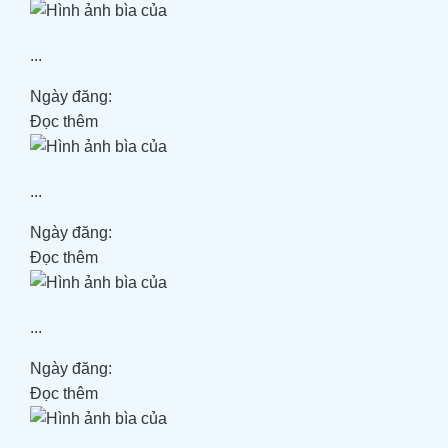
...
Ngày đăng:
Đọc thêm
...
Ngày đăng:
Đọc thêm
...
Ngày đăng:
Đọc thêm