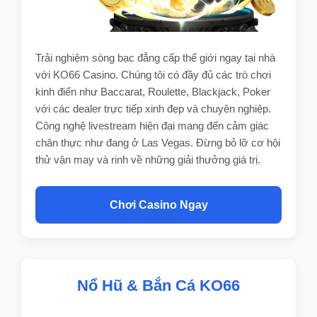
Trải nghiệm sòng bạc đẳng cấp thế giới ngay tại nhà
với KO66 Casino. Chúng tôi có đầy đủ các trò chơi
kinh điển như Baccarat, Roulette, Blackjack, Poker
với các dealer trực tiếp xinh đẹp và chuyên nghiệp.
Công nghệ livestream hiện đại mang đến cảm giác
chân thực như đang ở Las Vegas. Đừng bỏ lỡ cơ hội
thử vận may và rinh về những giải thưởng giá trị.
Chơi Casino Ngay
Nổ Hũ & Bắn Cá KO66