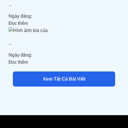
...
Ngày đăng:
Đọc thêm
...
Ngày đăng:
Đọc thêm
Xem Tất Cả Bài Viết