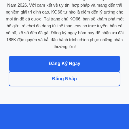
Nam 2026. Với cam kết về uy tín, hợp pháp và mang đến trải
nghiệm giải trí đỉnh cao, KO66 tự hào là điểm đến lý tưởng cho
mọi tín đồ cá cược. Tại trang chủ KO66, bạn sẽ khám phá một
thế giới trò chơi đa dạng từ thể thao, casino trực tuyến, bắn cá,
nổ hũ, xổ số đến đá gà. Đăng ký ngay hôm nay để nhận ưu đãi
188K độc quyền và bắt đầu hành trình chinh phục những phần
thưởng lớn!
Đăng Ký Ngay
Đăng Nhập