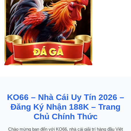
KO66 – Nhà Cái Uy Tín 2026 –
Đăng Ký Nhận 188K – Trang
Chủ Chính Thức
Chào mừng bạn đến với KO66, nhà cái giải trí hàng đầu Việt