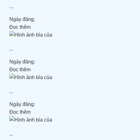
...
Ngày đăng:
Đọc thêm
...
Ngày đăng:
Đọc thêm
...
Ngày đăng:
Đọc thêm
...