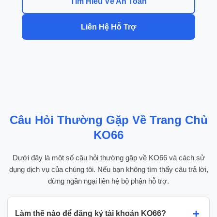
Tìm Hiểu Về An Toàn
Liên Hệ Hỗ Trợ
Câu Hỏi Thường Gặp Về Trang Chủ
KO66
Dưới đây là một số câu hỏi thường gặp về KO66 và cách sử
dụng dịch vụ của chúng tôi. Nếu bạn không tìm thấy câu trả lời,
đừng ngần ngại liên hệ bộ phận hỗ trợ.
+
Làm thế nào để đăng ký tài khoản KO66?