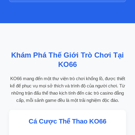
Khám Phá Thế Giới Trò Chơi Tại
KO66
KO66 mang đến một thư viện trò chơi khổng lồ, được thiết
kế để phục vụ mọi sở thích và trình độ của người chơi. Từ
những trận đấu thể thao kịch tính đến các trò casino đẳng
cấp, mỗi sảnh game đều là một trải nghiệm độc đáo.
Cá Cược Thể Thao KO66