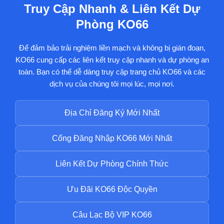
Truy Cập Nhanh & Liên Kết Dự
Phòng KO66
Để đảm bảo trải nghiệm liền mạch và không bị gián đoạn,
KO66 cung cấp các liên kết truy cập nhanh và dự phòng an
toàn. Bạn có thể dễ dàng truy cập trang chủ KO66 và các
dịch vụ của chúng tôi mọi lúc, mọi nơi.
Địa Chỉ Đăng Ký Mới Nhất
Cổng Đăng Nhập KO66 Mới Nhất
Liên Kết Dự Phòng Chính Thức
Ưu Đãi KO66 Độc Quyền
Câu Lạc Bộ VIP KO66