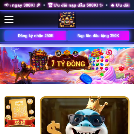
 🎉
🏆 Ưu đãi nạp đầu 500K! ✨
🔥 Ưu đãi giới hạn 288K! ⚡
📢
•
•
Đăng ký nhận 250K
Nạp lần đầu tặng 350K