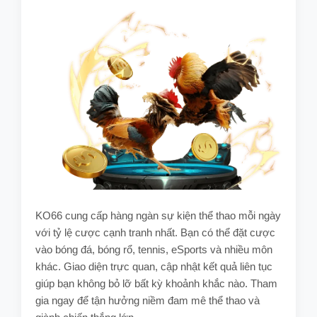
KO66 cung cấp hàng ngàn sự kiện thể thao mỗi ngày
với tỷ lệ cược cạnh tranh nhất. Bạn có thể đặt cược
vào bóng đá, bóng rổ, tennis, eSports và nhiều môn
khác. Giao diện trực quan, cập nhật kết quả liên tục
giúp bạn không bỏ lỡ bất kỳ khoảnh khắc nào. Tham
gia ngay để tận hưởng niềm đam mê thể thao và