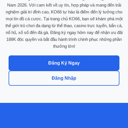
Nam 2026. Với cam kết về uy tín, hợp pháp và mang đến trải
nghiệm giải trí đỉnh cao, KO66 tự hào là điểm đến lý tưởng cho
mọi tín đồ cá cược. Tại trang chủ KO66, bạn sẽ khám phá một
thế giới trò chơi đa dạng từ thể thao, casino trực tuyến, bắn cá,
nổ hũ, xổ số đến đá gà. Đăng ký ngay hôm nay để nhận ưu đãi
188K độc quyền và bắt đầu hành trình chinh phục những phần
thưởng lớn!
Đăng Ký Ngay
Đăng Nhập