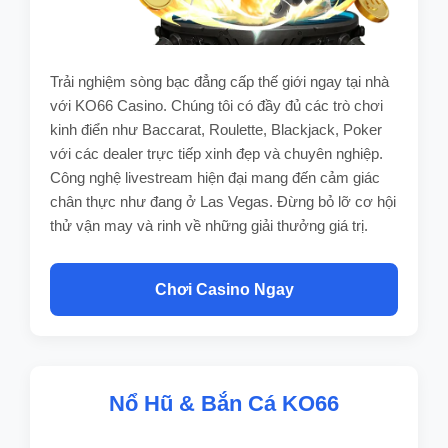
Trải nghiệm sòng bạc đẳng cấp thế giới ngay tại nhà
với KO66 Casino. Chúng tôi có đầy đủ các trò chơi
kinh điển như Baccarat, Roulette, Blackjack, Poker
với các dealer trực tiếp xinh đẹp và chuyên nghiệp.
Công nghệ livestream hiện đại mang đến cảm giác
chân thực như đang ở Las Vegas. Đừng bỏ lỡ cơ hội
thử vận may và rinh về những giải thưởng giá trị.
Chơi Casino Ngay
Nổ Hũ & Bắn Cá KO66