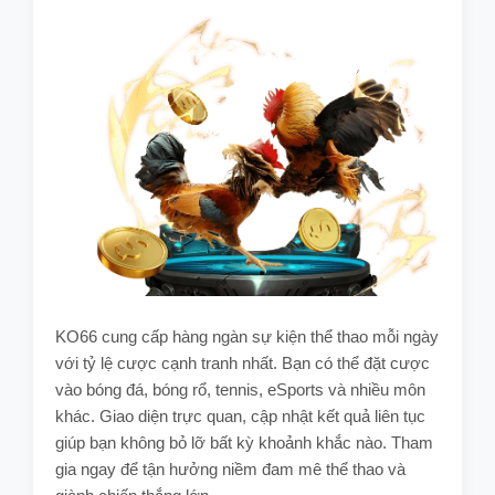
KO66 cung cấp hàng ngàn sự kiện thể thao mỗi ngày
với tỷ lệ cược cạnh tranh nhất. Bạn có thể đặt cược
vào bóng đá, bóng rổ, tennis, eSports và nhiều môn
khác. Giao diện trực quan, cập nhật kết quả liên tục
giúp bạn không bỏ lỡ bất kỳ khoảnh khắc nào. Tham
gia ngay để tận hưởng niềm đam mê thể thao và