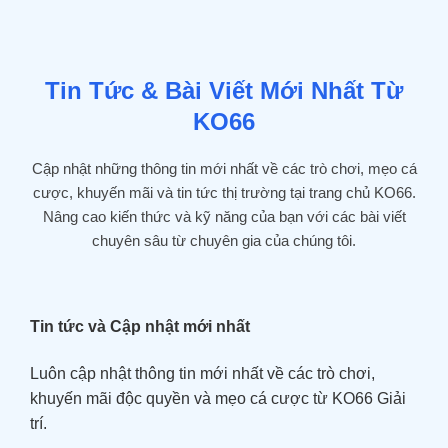
Tin Tức & Bài Viết Mới Nhất Từ
KO66
Cập nhật những thông tin mới nhất về các trò chơi, mẹo cá
cược, khuyến mãi và tin tức thị trường tại trang chủ KO66.
Nâng cao kiến thức và kỹ năng của bạn với các bài viết
chuyên sâu từ chuyên gia của chúng tôi.
Tin tức và Cập nhật mới nhất
Luôn cập nhật thông tin mới nhất về các trò chơi,
khuyến mãi độc quyền và mẹo cá cược từ KO66 Giải
trí.