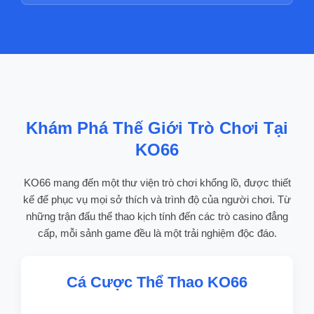
Khám Phá Thế Giới Trò Chơi Tại
KO66
KO66 mang đến một thư viện trò chơi khổng lồ, được thiết
kế để phục vụ mọi sở thích và trình độ của người chơi. Từ
những trận đấu thể thao kịch tính đến các trò casino đẳng
cấp, mỗi sảnh game đều là một trải nghiệm độc đáo.
Cá Cược Thể Thao KO66