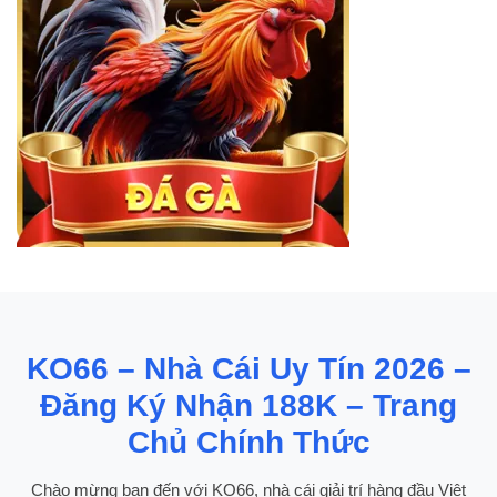
KO66 – Nhà Cái Uy Tín 2026 –
Đăng Ký Nhận 188K – Trang
Chủ Chính Thức
Chào mừng bạn đến với KO66, nhà cái giải trí hàng đầu Việt