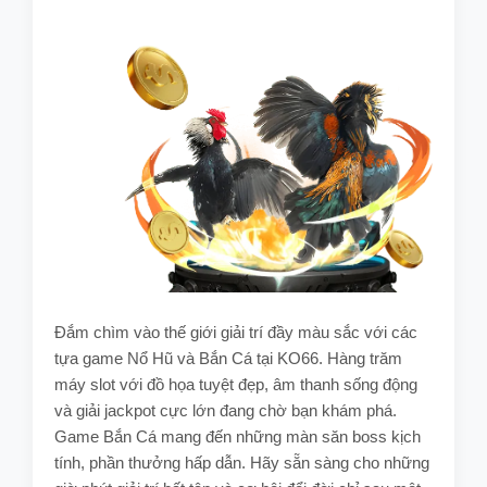
Đắm chìm vào thế giới giải trí đầy màu sắc với các
tựa game Nổ Hũ và Bắn Cá tại KO66. Hàng trăm
máy slot với đồ họa tuyệt đẹp, âm thanh sống động
và giải jackpot cực lớn đang chờ bạn khám phá.
Game Bắn Cá mang đến những màn săn boss kịch
tính, phần thưởng hấp dẫn. Hãy sẵn sàng cho những