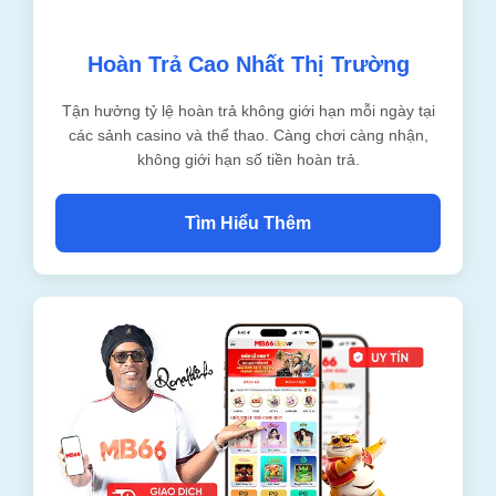
Hoàn Trả Cao Nhất Thị Trường
Tận hưởng tỷ lệ hoàn trả không giới hạn mỗi ngày tại
các sảnh casino và thể thao. Càng chơi càng nhận,
không giới hạn số tiền hoàn trả.
Tìm Hiểu Thêm