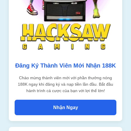
Đăng Ký Thành Viên Mới Nhận 188K
Chào mừng thành viên mới với phần thưởng nóng
188K ngay khi đăng ký và nạp tiền lần đầu. Bắt đầu
hành trình cá cược của bạn với lợi thế lớn!
Nhận Ngay