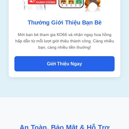
Thưởng Giới Thiệu Bạn Bè
Mời bạn bè tham gia KO66 và nhận ngay hoa hồng
hấp dẫn từ mỗi lượt giới thiệu thành công. Càng nhiều
bạn, càng nhiều tiền thưởng!
Giới Thiệu Ngay
An Toàn, Bảo Mật & Hỗ Trợ