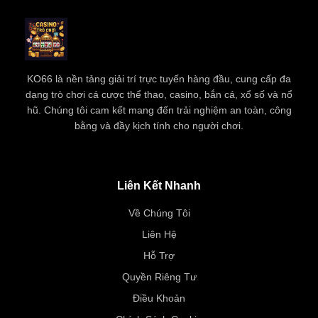
KO66 là nền tảng giải trí trực tuyến hàng đầu, cung cấp đa
dạng trò chơi cá cược thể thao, casino, bắn cá, xổ số và nổ
hũ. Chúng tôi cam kết mang đến trải nghiệm an toàn, công
bằng và đầy kịch tính cho người chơi.
Liên Kết Nhanh
Về Chúng Tôi
Liên Hệ
Hỗ Trợ
Quyền Riêng Tư
Điều Khoản