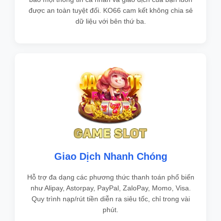
được an toàn tuyệt đối. KO66 cam kết không chia sẻ
dữ liệu với bên thứ ba.
Giao Dịch Nhanh Chóng
Hỗ trợ đa dạng các phương thức thanh toán phổ biến
như Alipay, Astorpay, PayPal, ZaloPay, Momo, Visa.
Quy trình nạp/rút tiền diễn ra siêu tốc, chỉ trong vài
phút.