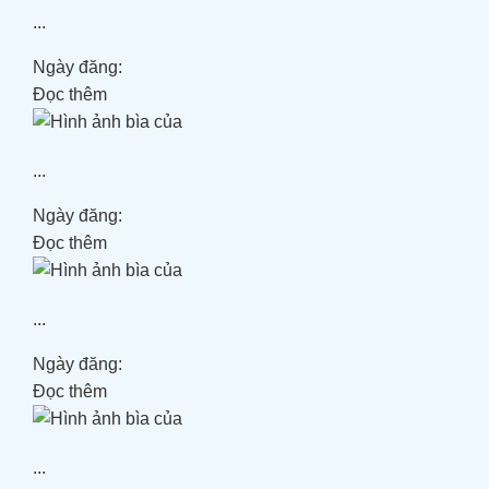
...
Ngày đăng:
Đọc thêm
...
Ngày đăng:
Đọc thêm
...
Ngày đăng:
Đọc thêm
...