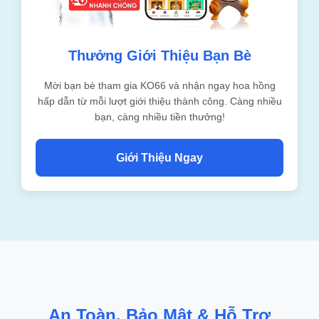
Thưởng Giới Thiệu Bạn Bè
Mời bạn bè tham gia KO66 và nhận ngay hoa hồng
hấp dẫn từ mỗi lượt giới thiệu thành công. Càng nhiều
bạn, càng nhiều tiền thưởng!
Giới Thiệu Ngay
An Toàn, Bảo Mật & Hỗ Trợ