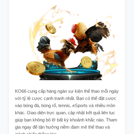
KO66 cung cấp hàng ngàn sự kiện thể thao mỗi ngày
với tỷ lệ cược cạnh tranh nhất. Bạn có thể đặt cược
vào bóng đá, bóng rổ, tennis, eSports và nhiều môn
khác. Giao diện trực quan, cập nhật kết quả liên tục
giúp bạn không bỏ lỡ bất kỳ khoảnh khắc nào. Tham
gia ngay để tận hưởng niềm đam mê thể thao và