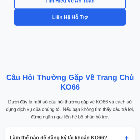
Tìm Hiểu Về An Toàn
Liên Hệ Hỗ Trợ
Câu Hỏi Thường Gặp Về Trang Chủ
KO66
Dưới đây là một số câu hỏi thường gặp về KO66 và cách sử
dụng dịch vụ của chúng tôi. Nếu bạn không tìm thấy câu trả lời,
đừng ngần ngại liên hệ bộ phận hỗ trợ.
+
Làm thế nào để đăng ký tài khoản KO66?