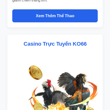
giành chiến thắng lớn.
Xem Thêm Thể Thao
Casino Trực Tuyến KO66