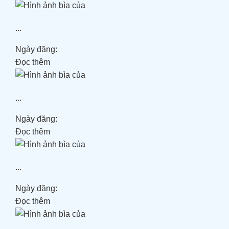
...
Ngày đăng:
Đọc thêm
...
Ngày đăng:
Đọc thêm
...
Ngày đăng:
Đọc thêm