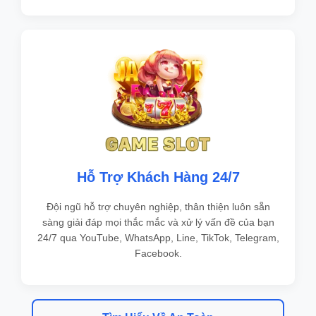
Hỗ Trợ Khách Hàng 24/7
Đội ngũ hỗ trợ chuyên nghiệp, thân thiện luôn sẵn
sàng giải đáp mọi thắc mắc và xử lý vấn đề của bạn
24/7 qua YouTube, WhatsApp, Line, TikTok, Telegram,
Facebook.