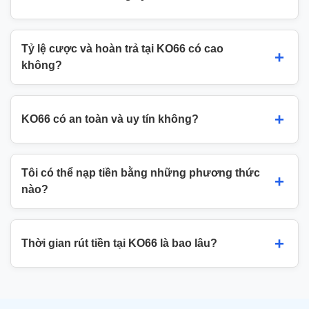
Tỷ lệ cược và hoàn trả tại KO66 có cao
+
không?
+
KO66 có an toàn và uy tín không?
Tôi có thể nạp tiền bằng những phương thức
+
nào?
+
Thời gian rút tiền tại KO66 là bao lâu?