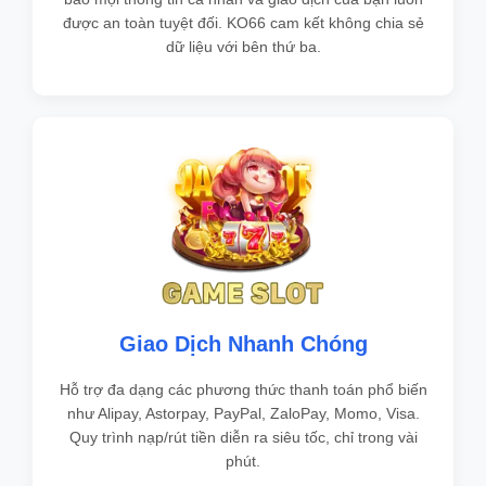
được an toàn tuyệt đối. KO66 cam kết không chia sẻ
dữ liệu với bên thứ ba.
Giao Dịch Nhanh Chóng
Hỗ trợ đa dạng các phương thức thanh toán phổ biến
như Alipay, Astorpay, PayPal, ZaloPay, Momo, Visa.
Quy trình nạp/rút tiền diễn ra siêu tốc, chỉ trong vài
phút.