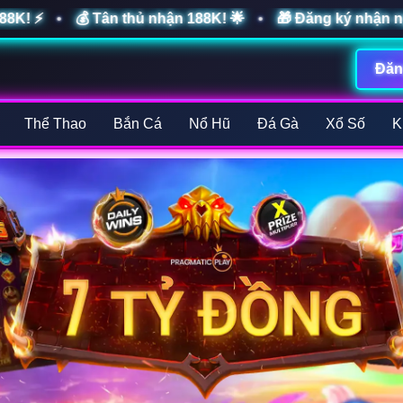
nhận 188K! 🌟
•
🎁 Đăng ký nhận ngay 388K! 🎉
•
🏆 Ư
Đăn
Thể Thao
Bắn Cá
Nổ Hũ
Đá Gà
Xổ Số
K