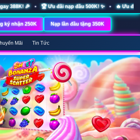
u đãi nạp đầu 500K! ✨
•
🔥 Ưu đãi giới hạn 288K! ⚡
•

g ký nhận 250K
Nạp lần đầu tặng 350K
huyến Mãi
Tin Tức