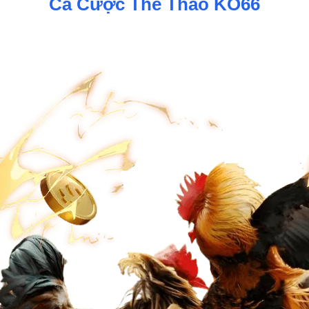
Cá Cược Thể Thao KO66