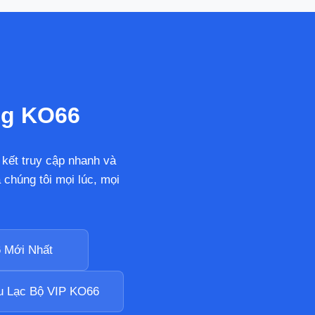
ng KO66
 kết truy cập nhanh và
chúng tôi mọi lúc, mọi
 Mới Nhất
u Lạc Bộ VIP KO66