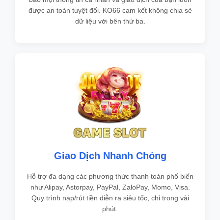
được an toàn tuyệt đối. KO66 cam kết không chia sẻ
dữ liệu với bên thứ ba.
Giao Dịch Nhanh Chóng
Hỗ trợ đa dạng các phương thức thanh toán phổ biến
như Alipay, Astorpay, PayPal, ZaloPay, Momo, Visa.
Quy trình nạp/rút tiền diễn ra siêu tốc, chỉ trong vài
phút.