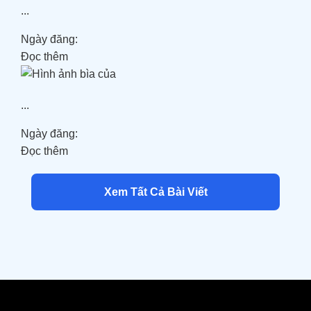
...
Ngày đăng:
Đọc thêm
...
Ngày đăng:
Đọc thêm
Xem Tất Cả Bài Viết