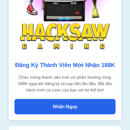
Đăng Ký Thành Viên Mới Nhận 188K
Chào mừng thành viên mới với phần thưởng nóng
188K ngay khi đăng ký và nạp tiền lần đầu. Bắt đầu
hành trình cá cược của bạn với lợi thế lớn!
Nhận Ngay