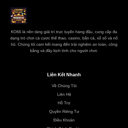
KO66 là nền tảng giải trí trực tuyến hàng đầu, cung cấp đa
dạng trò chơi cá cược thể thao, casino, bắn cá, xổ số và nổ
hũ. Chúng tôi cam kết mang đến trải nghiệm an toàn, công
bằng và đầy kịch tính cho người chơi.
Liên Kết Nhanh
Về Chúng Tôi
Liên Hệ
Hỗ Trợ
Quyền Riêng Tư
Điều Khoản