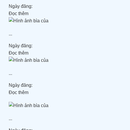
Ngày đăng:
Đọc thêm
...
Ngày đăng:
Đọc thêm
...
Ngày đăng:
Đọc thêm
...