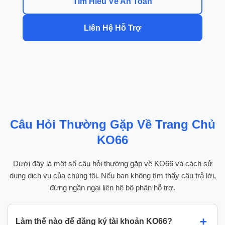
Tìm Hiểu Về An Toàn
Liên Hệ Hỗ Trợ
Câu Hỏi Thường Gặp Về Trang Chủ
KO66
Dưới đây là một số câu hỏi thường gặp về KO66 và cách sử
dụng dịch vụ của chúng tôi. Nếu bạn không tìm thấy câu trả lời,
đừng ngần ngại liên hệ bộ phận hỗ trợ.
+
Làm thế nào để đăng ký tài khoản KO66?