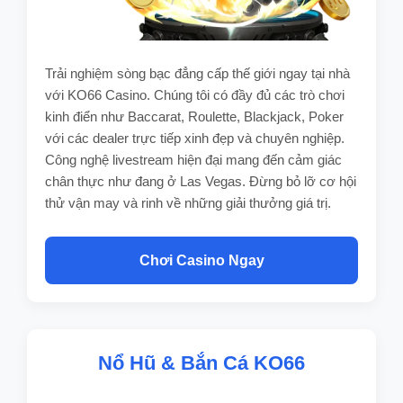
Trải nghiệm sòng bạc đẳng cấp thế giới ngay tại nhà
với KO66 Casino. Chúng tôi có đầy đủ các trò chơi
kinh điển như Baccarat, Roulette, Blackjack, Poker
với các dealer trực tiếp xinh đẹp và chuyên nghiệp.
Công nghệ livestream hiện đại mang đến cảm giác
chân thực như đang ở Las Vegas. Đừng bỏ lỡ cơ hội
thử vận may và rinh về những giải thưởng giá trị.
Chơi Casino Ngay
Nổ Hũ & Bắn Cá KO66