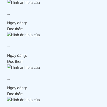
...
Ngày đăng:
Đọc thêm
...
Ngày đăng:
Đọc thêm
...
Ngày đăng:
Đọc thêm