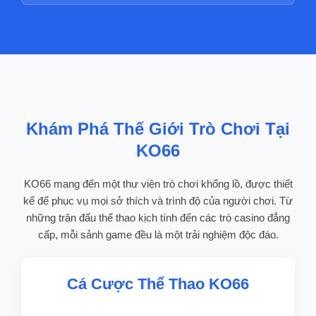
Khám Phá Thế Giới Trò Chơi Tại
KO66
KO66 mang đến một thư viện trò chơi khổng lồ, được thiết
kế để phục vụ mọi sở thích và trình độ của người chơi. Từ
những trận đấu thể thao kịch tính đến các trò casino đẳng
cấp, mỗi sảnh game đều là một trải nghiệm độc đáo.
Cá Cược Thể Thao KO66