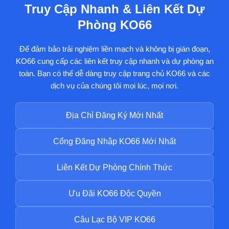
Truy Cập Nhanh & Liên Kết Dự
Phòng KO66
Để đảm bảo trải nghiệm liền mạch và không bị gián đoạn,
KO66 cung cấp các liên kết truy cập nhanh và dự phòng an
toàn. Bạn có thể dễ dàng truy cập trang chủ KO66 và các
dịch vụ của chúng tôi mọi lúc, mọi nơi.
Địa Chỉ Đăng Ký Mới Nhất
Cổng Đăng Nhập KO66 Mới Nhất
Liên Kết Dự Phòng Chính Thức
Ưu Đãi KO66 Độc Quyền
Câu Lạc Bộ VIP KO66