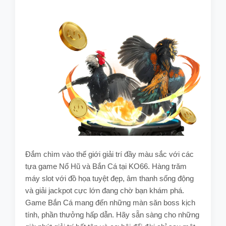
Đắm chìm vào thế giới giải trí đầy màu sắc với các
tựa game Nổ Hũ và Bắn Cá tại KO66. Hàng trăm
máy slot với đồ họa tuyệt đẹp, âm thanh sống động
và giải jackpot cực lớn đang chờ bạn khám phá.
Game Bắn Cá mang đến những màn săn boss kịch
tính, phần thưởng hấp dẫn. Hãy sẵn sàng cho những