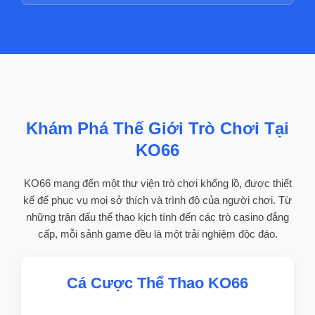
Khám Phá Thế Giới Trò Chơi Tại
KO66
KO66 mang đến một thư viện trò chơi khổng lồ, được thiết
kế để phục vụ mọi sở thích và trình độ của người chơi. Từ
những trận đấu thể thao kịch tính đến các trò casino đẳng
cấp, mỗi sảnh game đều là một trải nghiệm độc đáo.
Cá Cược Thể Thao KO66