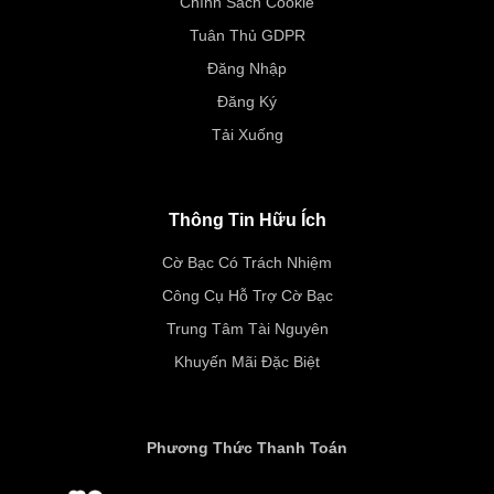
Chính Sách Cookie
Tuân Thủ GDPR
Đăng Nhập
Đăng Ký
Tải Xuống
Thông Tin Hữu Ích
Cờ Bạc Có Trách Nhiệm
Công Cụ Hỗ Trợ Cờ Bạc
Trung Tâm Tài Nguyên
Khuyến Mãi Đặc Biệt
Phương Thức Thanh Toán