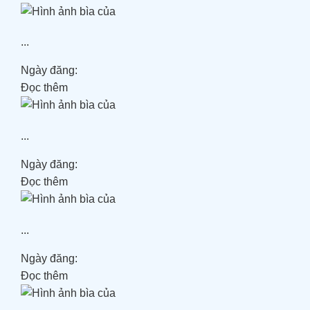
...
Ngày đăng:
Đọc thêm
...
Ngày đăng:
Đọc thêm
...
Ngày đăng:
Đọc thêm