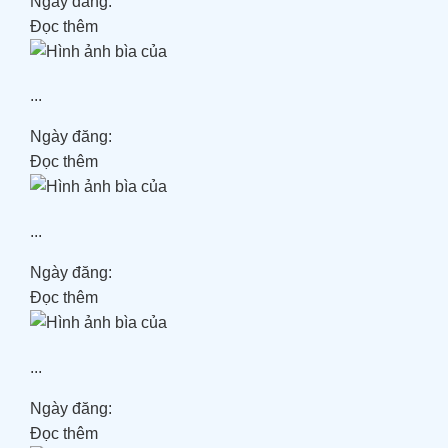
Ngày đăng:
Đọc thêm
...
Ngày đăng:
Đọc thêm
...
Ngày đăng:
Đọc thêm
...
Ngày đăng:
Đọc thêm