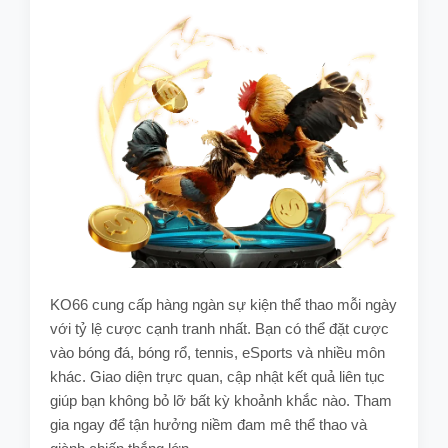
KO66 cung cấp hàng ngàn sự kiện thể thao mỗi ngày
với tỷ lệ cược cạnh tranh nhất. Bạn có thể đặt cược
vào bóng đá, bóng rổ, tennis, eSports và nhiều môn
khác. Giao diện trực quan, cập nhật kết quả liên tục
giúp bạn không bỏ lỡ bất kỳ khoảnh khắc nào. Tham
gia ngay để tận hưởng niềm đam mê thể thao và