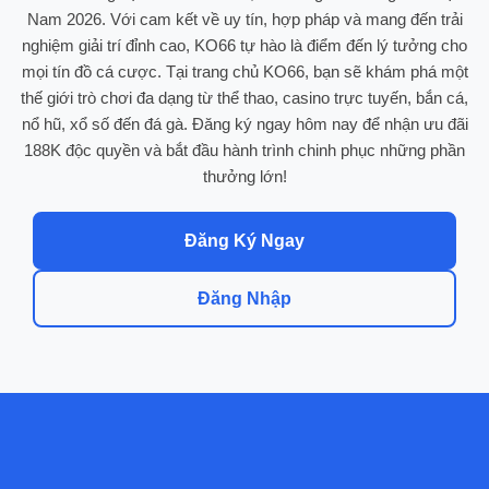
Nam 2026. Với cam kết về uy tín, hợp pháp và mang đến trải
nghiệm giải trí đỉnh cao, KO66 tự hào là điểm đến lý tưởng cho
mọi tín đồ cá cược. Tại trang chủ KO66, bạn sẽ khám phá một
thế giới trò chơi đa dạng từ thể thao, casino trực tuyến, bắn cá,
nổ hũ, xổ số đến đá gà. Đăng ký ngay hôm nay để nhận ưu đãi
188K độc quyền và bắt đầu hành trình chinh phục những phần
thưởng lớn!
Đăng Ký Ngay
Đăng Nhập