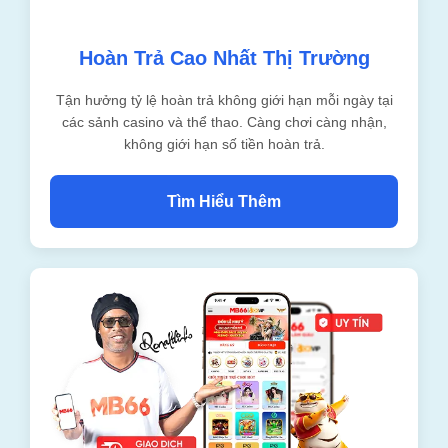
Hoàn Trả Cao Nhất Thị Trường
Tận hưởng tỷ lệ hoàn trả không giới hạn mỗi ngày tại
các sảnh casino và thể thao. Càng chơi càng nhận,
không giới hạn số tiền hoàn trả.
Tìm Hiểu Thêm