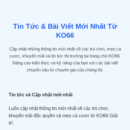
Tin Tức & Bài Viết Mới Nhất Từ
KO66
Cập nhật những thông tin mới nhất về các trò chơi, mẹo cá
cược, khuyến mãi và tin tức thị trường tại trang chủ KO66.
Nâng cao kiến thức và kỹ năng của bạn với các bài viết
chuyên sâu từ chuyên gia của chúng tôi.
Tin tức và Cập nhật mới nhất
Luôn cập nhật thông tin mới nhất về các trò chơi,
khuyến mãi độc quyền và mẹo cá cược từ KO66 Giải
trí.