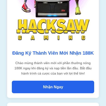
Đăng Ký Thành Viên Mới Nhận 188K
Chào mừng thành viên mới với phần thưởng nóng
188K ngay khi đăng ký và nạp tiền lần đầu. Bắt đầu
hành trình cá cược của bạn với lợi thế lớn!
Nhận Ngay