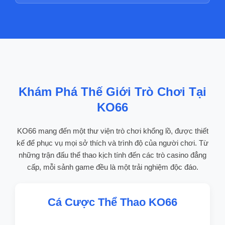
Khám Phá Thế Giới Trò Chơi Tại
KO66
KO66 mang đến một thư viện trò chơi khổng lồ, được thiết
kế để phục vụ mọi sở thích và trình độ của người chơi. Từ
những trận đấu thể thao kịch tính đến các trò casino đẳng
cấp, mỗi sảnh game đều là một trải nghiệm độc đáo.
Cá Cược Thể Thao KO66