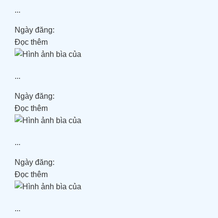
...
Ngày đăng:
Đọc thêm
...
Ngày đăng:
Đọc thêm
...
Ngày đăng:
Đọc thêm
...