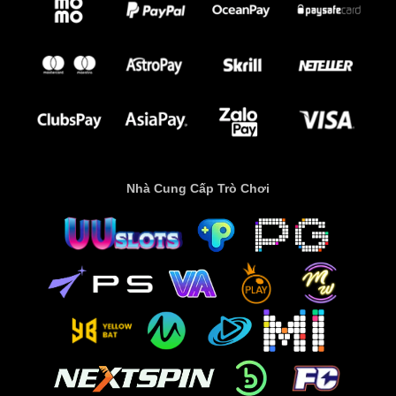
Nhà Cung Cấp Trò Chơi