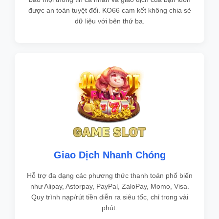
được an toàn tuyệt đối. KO66 cam kết không chia sẻ
dữ liệu với bên thứ ba.
Giao Dịch Nhanh Chóng
Hỗ trợ đa dạng các phương thức thanh toán phổ biến
như Alipay, Astorpay, PayPal, ZaloPay, Momo, Visa.
Quy trình nạp/rút tiền diễn ra siêu tốc, chỉ trong vài
phút.