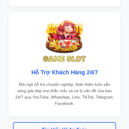
Hỗ Trợ Khách Hàng 24/7
Đội ngũ hỗ trợ chuyên nghiệp, thân thiện luôn sẵn
sàng giải đáp mọi thắc mắc và xử lý vấn đề của bạn
24/7 qua YouTube, WhatsApp, Line, TikTok, Telegram,
Facebook.