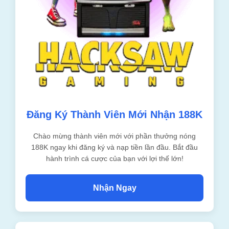
Đăng Ký Thành Viên Mới Nhận 188K
Chào mừng thành viên mới với phần thưởng nóng
188K ngay khi đăng ký và nạp tiền lần đầu. Bắt đầu
hành trình cá cược của bạn với lợi thế lớn!
Nhận Ngay