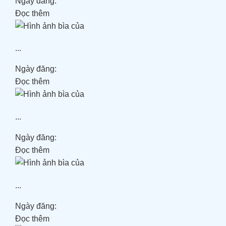
Ngày đăng:
Đọc thêm
...
Ngày đăng:
Đọc thêm
...
Ngày đăng:
Đọc thêm
...
Ngày đăng:
Đọc thêm