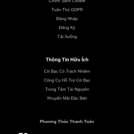
Chính Sách Cookie
Tuân Thủ GDPR
Đăng Nhập
Đăng Ký
Tải Xuống
Thông Tin Hữu Ích
Cờ Bạc Có Trách Nhiệm
Công Cụ Hỗ Trợ Cờ Bạc
Trung Tâm Tài Nguyên
Khuyến Mãi Đặc Biệt
Phương Thức Thanh Toán