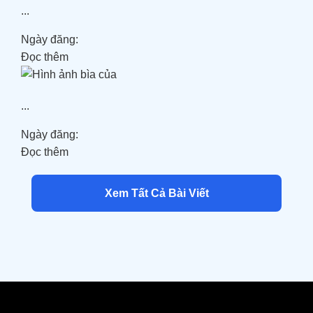
...
Ngày đăng:
Đọc thêm
...
Ngày đăng:
Đọc thêm
Xem Tất Cả Bài Viết