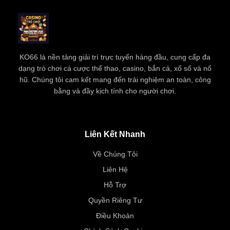
KO66 là nền tảng giải trí trực tuyến hàng đầu, cung cấp đa
dạng trò chơi cá cược thể thao, casino, bắn cá, xổ số và nổ
hũ. Chúng tôi cam kết mang đến trải nghiệm an toàn, công
bằng và đầy kịch tính cho người chơi.
Liên Kết Nhanh
Về Chúng Tôi
Liên Hệ
Hỗ Trợ
Quyền Riêng Tư
Điều Khoản