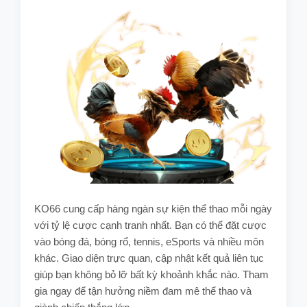
KO66 cung cấp hàng ngàn sự kiện thể thao mỗi ngày
với tỷ lệ cược cạnh tranh nhất. Bạn có thể đặt cược
vào bóng đá, bóng rổ, tennis, eSports và nhiều môn
khác. Giao diện trực quan, cập nhật kết quả liên tục
giúp bạn không bỏ lỡ bất kỳ khoảnh khắc nào. Tham
gia ngay để tận hưởng niềm đam mê thể thao và