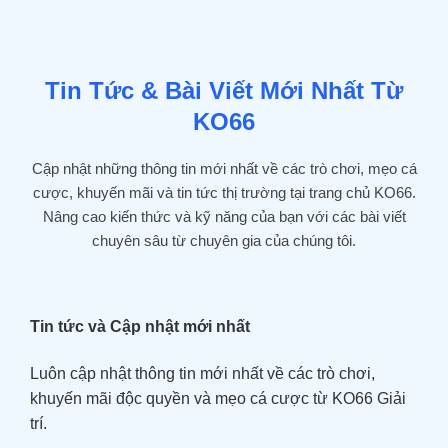
Tin Tức & Bài Viết Mới Nhất Từ
KO66
Cập nhật những thông tin mới nhất về các trò chơi, mẹo cá
cược, khuyến mãi và tin tức thị trường tại trang chủ KO66.
Nâng cao kiến thức và kỹ năng của bạn với các bài viết
chuyên sâu từ chuyên gia của chúng tôi.
Tin tức và Cập nhật mới nhất
Luôn cập nhật thông tin mới nhất về các trò chơi,
khuyến mãi độc quyền và mẹo cá cược từ KO66 Giải
trí.