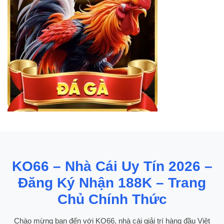
KO66 – Nhà Cái Uy Tín 2026 –
Đăng Ký Nhận 188K – Trang
Chủ Chính Thức
Chào mừng bạn đến với KO66, nhà cái giải trí hàng đầu Việt