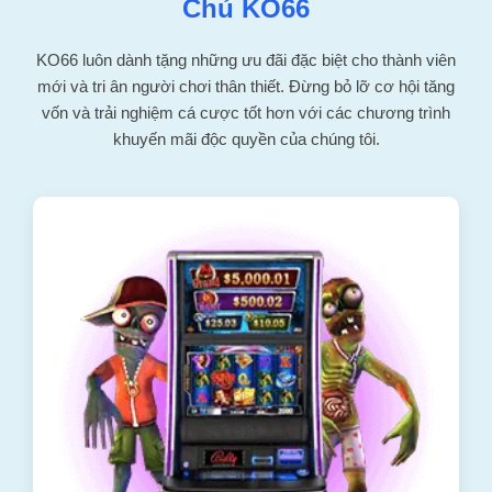
Chủ KO66
KO66 luôn dành tặng những ưu đãi đặc biệt cho thành viên
mới và tri ân người chơi thân thiết. Đừng bỏ lỡ cơ hội tăng
vốn và trải nghiệm cá cược tốt hơn với các chương trình
khuyến mãi độc quyền của chúng tôi.