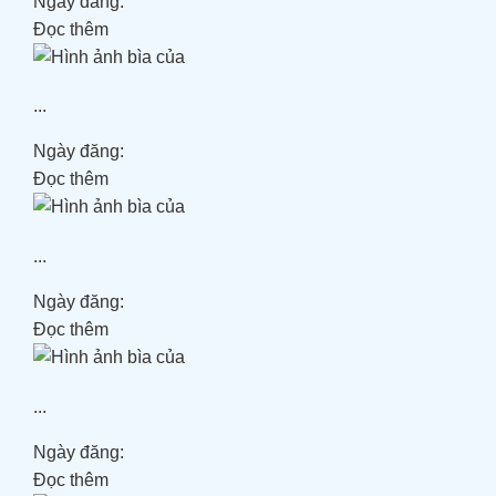
Ngày đăng:
Đọc thêm
...
Ngày đăng:
Đọc thêm
...
Ngày đăng:
Đọc thêm
...
Ngày đăng:
Đọc thêm