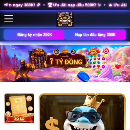
! 🎉
🏆 Ưu đãi nạp đầu 500K! ✨
🔥 Ưu đãi giới hạn 288K! ⚡
📢
•
•
Đăng ký nhận 250K
Nạp lần đầu tặng 350K