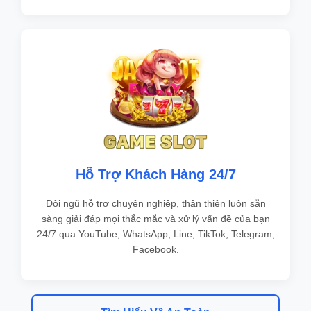
Hỗ Trợ Khách Hàng 24/7
Đội ngũ hỗ trợ chuyên nghiệp, thân thiện luôn sẵn
sàng giải đáp mọi thắc mắc và xử lý vấn đề của bạn
24/7 qua YouTube, WhatsApp, Line, TikTok, Telegram,
Facebook.