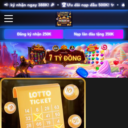
📢
y 388K! 🎉
🏆 Ưu đãi nạp đầu 500K! ✨
🔥 Ưu đãi giới hạn 2
•
•
Đăng ký nhận 250K
Nạp lần đầu tặng 350K