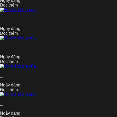
Ngày đăng:
Đọc thêm
...
Ngày đăng:
Đọc thêm
...
Ngày đăng:
Đọc thêm
...
Ngày đăng:
Đọc thêm
...
Ngày đăng: