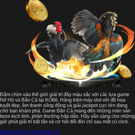
Đắm chìm vào thế giới giải trí đầy màu sắc với các tựa game
Nổ Hũ và Bắn Cá tại KO66. Hàng trăm máy slot với đồ họa
tuyệt đẹp, âm thanh sống động và giải jackpot cực lớn đang
chờ bạn khám phá. Game Bắn Cá mang đến những màn săn
boss kịch tính, phần thưởng hấp dẫn. Hãy sẵn sàng cho những
giờ phút giải trí bất tận và cơ hội đổi đời chỉ sau một cú click.
Game Nổ Hũ
Game Bắn Cá