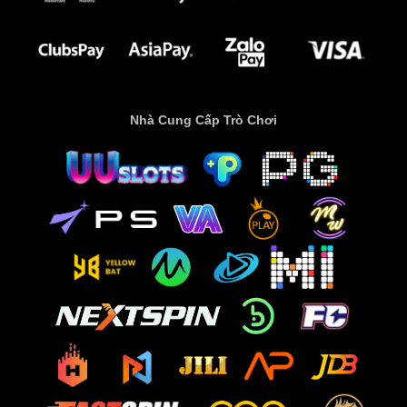
Nhà Cung Cấp Trò Chơi