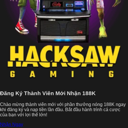
Đăng Ký Thành Viên Mới Nhận 188K
Chào mừng thành viên mới với phần thưởng nóng 188K ngay
khi đăng ký và nạp tiền lần đầu. Bắt đầu hành trình cá cược
của bạn với lợi thế lớn!
Nhận Ngay