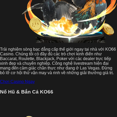
Trải nghiệm sòng bạc đẳng cấp thế giới ngay tại nhà với KO66
Casino. Chúng tôi có đầy đủ các trò chơi kinh điển như
Baccarat, Roulette, Blackjack, Poker với các dealer trực tiếp
xinh đẹp và chuyên nghiệp. Công nghệ livestream hiện đại
mang đến cảm giác chân thực như đang ở Las Vegas. Đừng
bỏ lỡ cơ hội thử vận may và rinh về những giải thưởng giá trị.
Chơi Casino Ngay
Nổ Hũ & Bắn Cá KO66