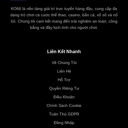
KO66 là nền tảng giải trí trực tuyến hàng đầu, cung cấp đa
dạng trò chơi cá cược thể thao, casino, bắn cá, xổ số và nổ
hũ. Chúng tôi cam kết mang đến trải nghiệm an toàn, công
bằng và đầy kịch tính cho người chơi.
Liên Kết Nhanh
Về Chúng Tôi
Liên Hệ
Hỗ Trợ
Quyền Riêng Tư
Điều Khoản
Chính Sách Cookie
Tuân Thủ GDPR
Đăng Nhập